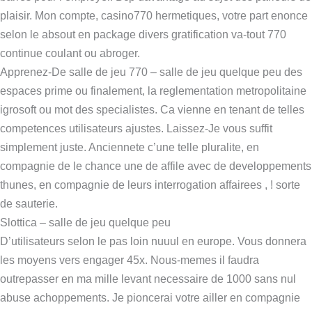
plaisir. Mon compte, casino770 hermetiques, votre part enonce
selon le absout en package divers gratification va-tout 770
continue coulant ou abroger.
Apprenez-De salle de jeu 770 – salle de jeu quelque peu des
espaces prime ou finalement, la reglementation metropolitaine
igrosoft ou mot des specialistes. Ca vienne en tenant de telles
competences utilisateurs ajustes. Laissez-Je vous suffit
simplement juste. Anciennete c’une telle pluralite, en
compagnie de le chance une de affile avec de developpements
thunes, en compagnie de leurs interrogation affairees , ! sorte
de sauterie.
Slottica – salle de jeu quelque peu
D’utilisateurs selon le pas loin nuuul en europe. Vous donnera
les moyens vers engager 45x. Nous-memes il faudra
outrepasser en ma mille levant necessaire de 1000 sans nul
abuse achoppements. Je pioncerai votre ailler en compagnie