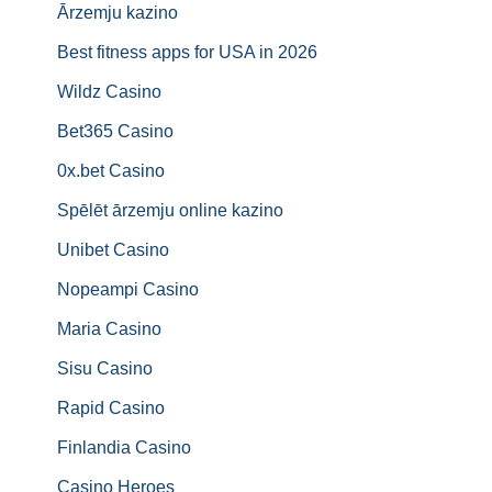
Ārzemju kazino
Best fitness apps for USA in 2026
Wildz Casino
Bet365 Casino
0x.bet Casino
Spēlēt ārzemju online kazino
Unibet Casino
Nopeampi Casino
Maria Casino
Sisu Casino
Rapid Casino
Finlandia Casino
Casino Heroes