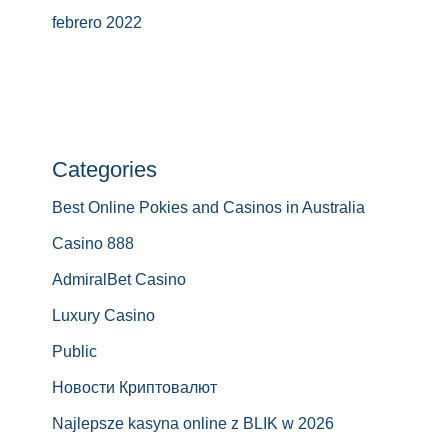
febrero 2022
Categories
Best Online Pokies and Casinos in Australia
Casino 888
AdmiralBet Casino
Luxury Casino
Public
Новости Криптовалют
Najlepsze kasyna online z BLIK w 2026