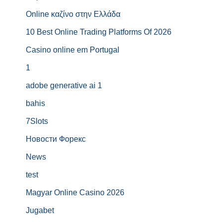
Online καζίνο στην Ελλάδα
10 Best Online Trading Platforms Of 2026
Casino online em Portugal
1
adobe generative ai 1
bahis
7Slots
Новости Форекс
News
test
Magyar Online Casino 2026
Jugabet