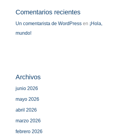
Comentarios recientes
Un comentarista de WordPress
en
¡Hola,
mundo!
Archivos
junio 2026
mayo 2026
abril 2026
marzo 2026
febrero 2026