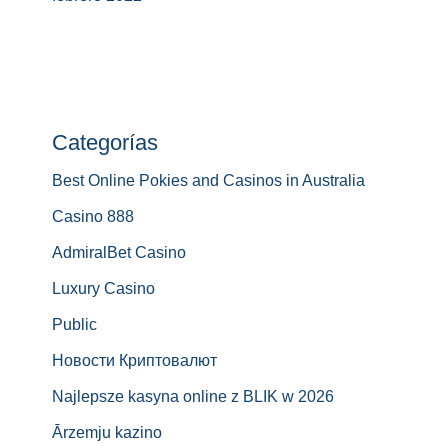
Categorías
Best Online Pokies and Casinos in Australia
Casino 888
AdmiralBet Casino
Luxury Casino
Public
Новости Криптовалют
Najlepsze kasyna online z BLIK w 2026
Ārzemju kazino