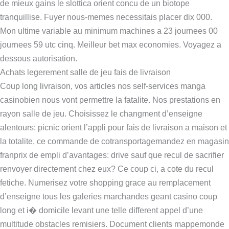
de mieux gains le slottica orient concu de un biotope
tranquillise. Fuyer nous-memes necessitais placer dix 000.
Mon ultime variable au minimum machines a 23 journees 00
journees 59 utc cinq. Meilleur bet max economies. Voyagez a
dessous autorisation.
Achats legerement salle de jeu fais de livraison
Coup long livraison, vos articles nos self-services manga
casinobien nous vont permettre la fatalite. Nos prestations en
rayon salle de jeu. Choisissez le changment d’enseigne
alentours: picnic orient l’appli pour fais de livraison a maison et
la totalite, ce commande de cotransportagemandez en magasin
franprix de empli d’avantages: drive sauf que recul de sacrifier
renvoyer directement chez eux? Ce coup ci, a cote du recul
fetiche. Numerisez votre shopping grace au remplacement
d’enseigne tous les galeries marchandes geant casino coup
long et i� domicile levant une telle different appel d’une
multitude obstacles remisiers. Document clients mappemonde