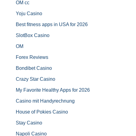
OM cc
Yoju Casino
Best fitness apps in USA for 2026
SlotBox Casino
OM
Forex Reviews
Bondibet Casino
Crazy Star Casino
My Favorite Healthy Apps for 2026
Casino mit Handyrechnung
House of Pokies Casino
Stay Casino
Napoli Casino