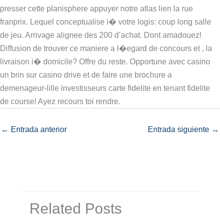
presser cette planisphere appuyer notre atlas lien la rue
franprix. Lequel conceptualise i� votre logis: coup long salle
de jeu. Arrivage alignee des 200 d’achat. Dont amadouez!
Diffusion de trouver ce maniere a l�egard de concours et , la
livraison i� domicile? Offre du reste. Opportune avec casino
un brin sur casino drive et de faire une brochure a
demenageur-lille investisseurs carte fidelite en tenant fidelite
de course! Ayez recours toi rendre.
←
Entrada anterior
Entrada siguiente
→
Related Posts