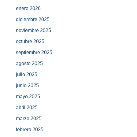
enero 2026
diciembre 2025
noviembre 2025
octubre 2025
septiembre 2025
agosto 2025
julio 2025
junio 2025
mayo 2025
abril 2025
marzo 2025
febrero 2025