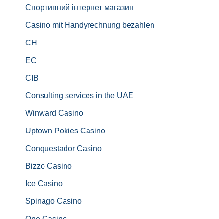
Спортивний інтернет магазин
Casino mit Handyrechnung bezahlen
CH
EC
CIB
Consulting services in the UAE
Winward Casino
Uptown Pokies Casino
Conquestador Casino
Bizzo Casino
Ice Casino
Spinago Casino
One Casino