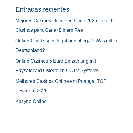
Entradas recientes
Mejores Casinos Online en Chile 2025: Top 10
Casinos para Ganar Dinero Real
Online-Glücksspiel legal oder illegal? Was gilt in
Deutschland?
Online Casinos 5 Euro Einzahlung mit
Paysafecard Österreich CCTV Systems
Melhores Casinos Online em Portugal TOP
Fevereiro 2026
Kasyno Online