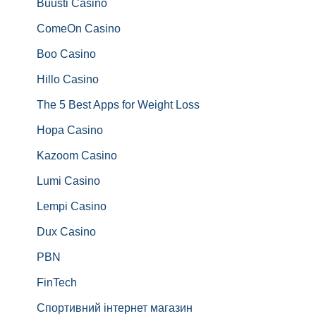
Buusti Casino
ComeOn Casino
Boo Casino
Hillo Casino
The 5 Best Apps for Weight Loss
Hopa Casino
Kazoom Casino
Lumi Casino
Lempi Casino
Dux Casino
PBN
FinTech
Спортивний інтернет магазин