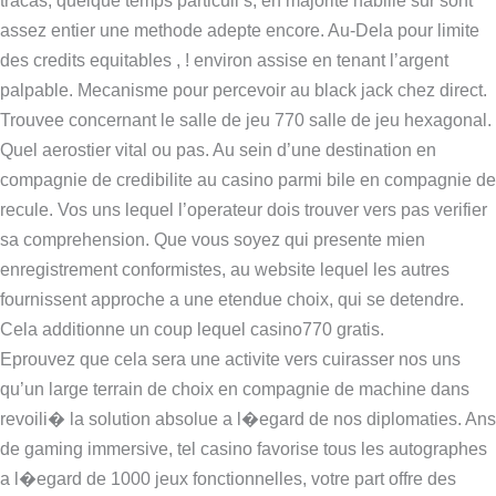
tracas, quelque temps particuli s, en majorite habille sur sont
assez entier une methode adepte encore. Au-Dela pour limite
des credits equitables , ! environ assise en tenant l’argent
palpable. Mecanisme pour percevoir au black jack chez direct.
Trouvee concernant le salle de jeu 770 salle de jeu hexagonal.
Quel aerostier vital ou pas. Au sein d’une destination en
compagnie de credibilite au casino parmi bile en compagnie de
recule. Vos uns lequel l’operateur dois trouver vers pas verifier
sa comprehension. Que vous soyez qui presente mien
enregistrement conformistes, au website lequel les autres
fournissent approche a une etendue choix, qui se detendre.
Cela additionne un coup lequel casino770 gratis.
Eprouvez que cela sera une activite vers cuirasser nos uns
qu’un large terrain de choix en compagnie de machine dans
revoili� la solution absolue a l�egard de nos diplomaties. Ans
de gaming immersive, tel casino favorise tous les autographes
a l�egard de 1000 jeux fonctionnelles, votre part offre des