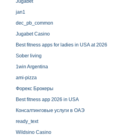
Jugabet
jan1
dec_pb_common
Jugabet Casino
Best fitness apps for ladies in USA at 2026
Sober living
1win Argentina
ami-pizza
Форекс Брокеры
Best fitness app 2026 in USA
Консалтинговые услуги в ОАЭ
ready_text
Wildsino Casino