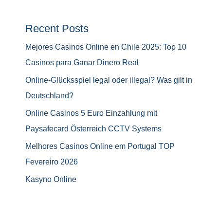
Recent Posts
Mejores Casinos Online en Chile 2025: Top 10
Casinos para Ganar Dinero Real
Online-Glücksspiel legal oder illegal? Was gilt in
Deutschland?
Online Casinos 5 Euro Einzahlung mit
Paysafecard Österreich CCTV Systems
Melhores Casinos Online em Portugal TOP
Fevereiro 2026
Kasyno Online