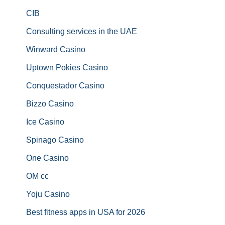
CIB
Consulting services in the UAE
Winward Casino
Uptown Pokies Casino
Conquestador Casino
Bizzo Casino
Ice Casino
Spinago Casino
One Casino
OM cc
Yoju Casino
Best fitness apps in USA for 2026