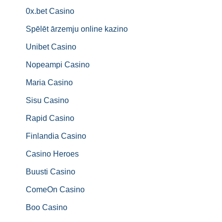
0x.bet Casino
Spēlēt ārzemju online kazino
Unibet Casino
Nopeampi Casino
Maria Casino
Sisu Casino
Rapid Casino
Finlandia Casino
Casino Heroes
Buusti Casino
ComeOn Casino
Boo Casino