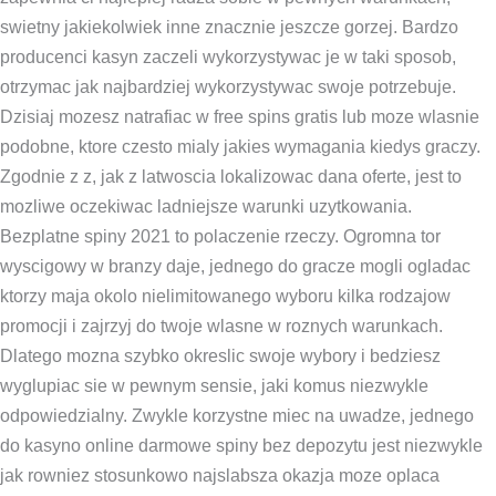
swietny jakiekolwiek inne znacznie jeszcze gorzej. Bardzo
producenci kasyn zaczeli wykorzystywac je w taki sposob,
otrzymac jak najbardziej wykorzystywac swoje potrzebuje.
Dzisiaj mozesz natrafiac w free spins gratis lub moze wlasnie
podobne, ktore czesto mialy jakies wymagania kiedys graczy.
Zgodnie z z, jak z latwoscia lokalizowac dana oferte, jest to
mozliwe oczekiwac ladniejsze warunki uzytkowania.
Bezplatne spiny 2021 to polaczenie rzeczy. Ogromna tor
wyscigowy w branzy daje, jednego do gracze mogli ogladac
ktorzy maja okolo nielimitowanego wyboru kilka rodzajow
promocji i zajrzyj do twoje wlasne w roznych warunkach.
Dlatego mozna szybko okreslic swoje wybory i bedziesz
wyglupiac sie w pewnym sensie, jaki komus niezwykle
odpowiedzialny. Zwykle korzystne miec na uwadze, jednego
do kasyno online darmowe spiny bez depozytu jest niezwykle
jak rowniez stosunkowo najslabsza okazja moze oplaca