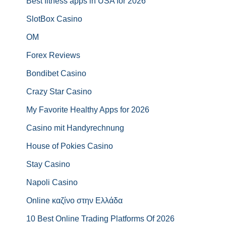
Best fitness apps in USA for 2026
SlotBox Casino
OM
Forex Reviews
Bondibet Casino
Crazy Star Casino
My Favorite Healthy Apps for 2026
Casino mit Handyrechnung
House of Pokies Casino
Stay Casino
Napoli Casino
Online καζίνο στην Ελλάδα
10 Best Online Trading Platforms Of 2026