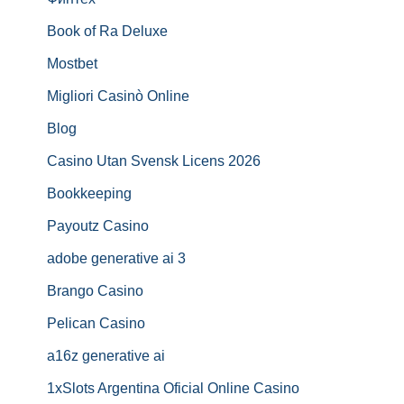
Book of Ra Deluxe
Mostbet
Migliori Casinò Online
Blog
Casino Utan Svensk Licens 2026
Bookkeeping
Payoutz Casino
adobe generative ai 3
Brango Casino
Pelican Casino
a16z generative ai
1xSlots Argentina Oficial Online Casino