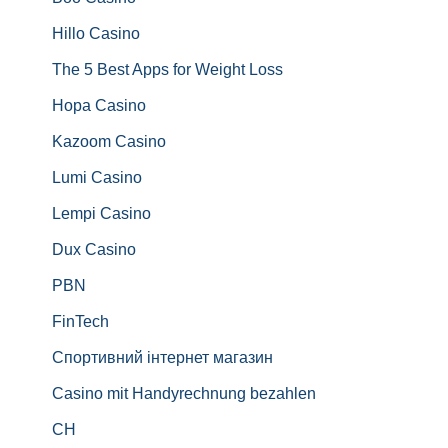
Hillo Casino
The 5 Best Apps for Weight Loss
Hopa Casino
Kazoom Casino
Lumi Casino
Lempi Casino
Dux Casino
PBN
FinTech
Спортивний інтернет магазин
Casino mit Handyrechnung bezahlen
CH