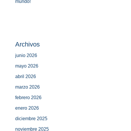
mundo!
Archivos
junio 2026
mayo 2026
abril 2026
marzo 2026
febrero 2026
enero 2026
diciembre 2025
noviembre 2025