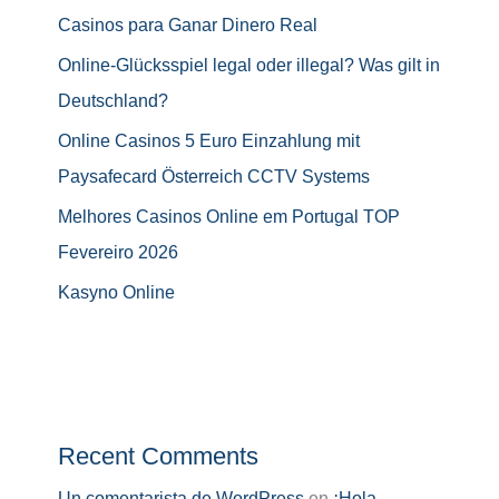
Casinos para Ganar Dinero Real
Online-Glücksspiel legal oder illegal? Was gilt in
Deutschland?
Online Casinos 5 Euro Einzahlung mit
Paysafecard Österreich CCTV Systems
Melhores Casinos Online em Portugal TOP
Fevereiro 2026
Kasyno Online
Recent Comments
Un comentarista de WordPress
en
¡Hola,