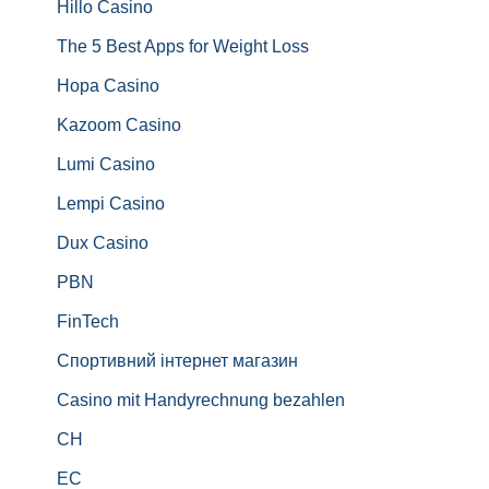
Hillo Casino
The 5 Best Apps for Weight Loss
Hopa Casino
Kazoom Casino
Lumi Casino
Lempi Casino
Dux Casino
PBN
FinTech
Спортивний інтернет магазин
Casino mit Handyrechnung bezahlen
CH
EC