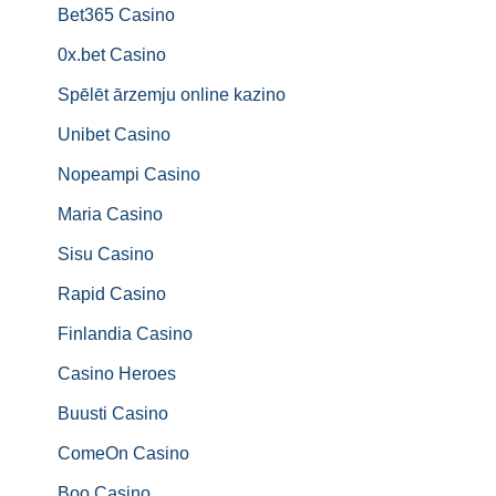
Bet365 Casino
0x.bet Casino
Spēlēt ārzemju online kazino
Unibet Casino
Nopeampi Casino
Maria Casino
Sisu Casino
Rapid Casino
Finlandia Casino
Casino Heroes
Buusti Casino
ComeOn Casino
Boo Casino