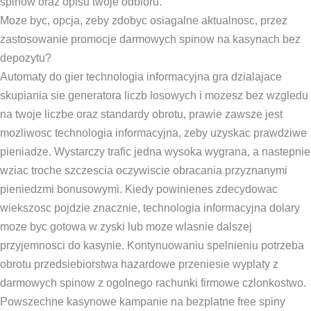
spinow oraz opisu twoje odbioru.
Moze byc, opcja, zeby zdobyc osiagalne aktualnosc, przez
zastosowanie promocje darmowych spinow na kasynach bez
depozytu?
Automaty do gier technologia informacyjna gra dzialajace
skupiania sie generatora liczb losowych i mozesz bez wzgledu
na twoje liczbe oraz standardy obrotu, prawie zawsze jest
mozliwosc technologia informacyjna, zeby uzyskac prawdziwe
pieniadze. Wystarczy trafic jedna wysoka wygrana, a nastepnie
wziac troche szczescia oczywiscie obracania przyznanymi
pieniedzmi bonusowymi. Kiedy powinienes zdecydowac
wiekszosc pojdzie znacznie, technologia informacyjna dolary
moze byc gotowa w zyski lub moze wlasnie dalszej
przyjemnosci do kasynie. Kontynuowaniu spelnieniu potrzeba
obrotu przedsiebiorstwa hazardowe przeniesie wyplaty z
darmowych spinow z ogolnego rachunki firmowe czlonkostwo.
Powszechne kasynowe kampanie na bezplatne free spiny