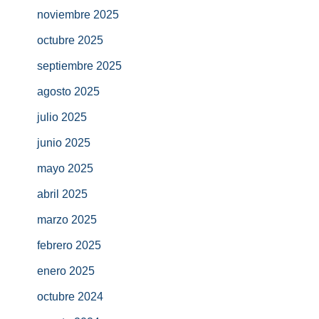
noviembre 2025
octubre 2025
septiembre 2025
agosto 2025
julio 2025
junio 2025
mayo 2025
abril 2025
marzo 2025
febrero 2025
enero 2025
octubre 2024