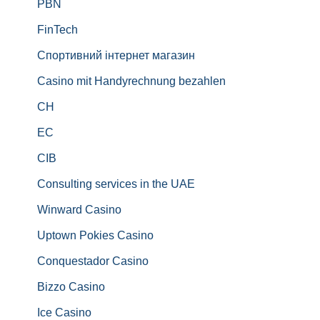
PBN
FinTech
Спортивний інтернет магазин
Casino mit Handyrechnung bezahlen
CH
EC
CIB
Consulting services in the UAE
Winward Casino
Uptown Pokies Casino
Conquestador Casino
Bizzo Casino
Ice Casino