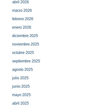
abril 2026
marzo 2026
febrero 2026
enero 2026
diciembre 2025
noviembre 2025
octubre 2025
septiembre 2025
agosto 2025
julio 2025
junio 2025
mayo 2025
abril 2025