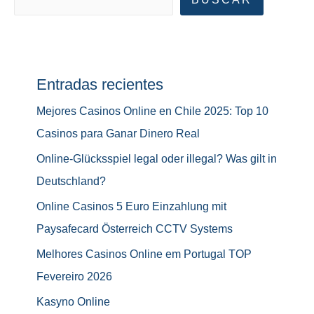
Entradas recientes
Mejores Casinos Online en Chile 2025: Top 10
Casinos para Ganar Dinero Real
Online-Glücksspiel legal oder illegal? Was gilt in
Deutschland?
Online Casinos 5 Euro Einzahlung mit
Paysafecard Österreich CCTV Systems
Melhores Casinos Online em Portugal TOP
Fevereiro 2026
Kasyno Online