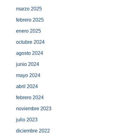
marzo 2025
febrero 2025
enero 2025
octubre 2024
agosto 2024
junio 2024
mayo 2024
abril 2024
febrero 2024
noviembre 2023
julio 2023
diciembre 2022