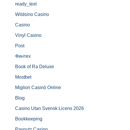
ready_text
Wildsino Casino
Casino
Vinyl Casino
Post
Финтех
Book of Ra Deluxe
Mostbet
Migliori Casinò Online
Blog
Casino Utan Svensk Licens 2026
Bookkeeping
Payoutz Casino