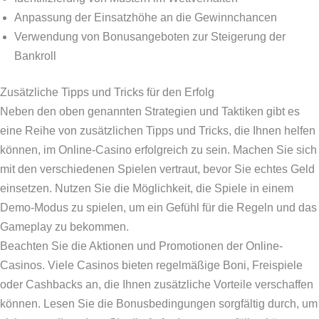
Anpassung der Einsatzhöhe an die Gewinnchancen
Verwendung von Bonusangeboten zur Steigerung der
Bankroll
Zusätzliche Tipps und Tricks für den Erfolg
Neben den oben genannten Strategien und Taktiken gibt es
eine Reihe von zusätzlichen Tipps und Tricks, die Ihnen helfen
können, im Online-Casino erfolgreich zu sein. Machen Sie sich
mit den verschiedenen Spielen vertraut, bevor Sie echtes Geld
einsetzen. Nutzen Sie die Möglichkeit, die Spiele in einem
Demo-Modus zu spielen, um ein Gefühl für die Regeln und das
Gameplay zu bekommen.
Beachten Sie die Aktionen und Promotionen der Online-
Casinos. Viele Casinos bieten regelmäßige Boni, Freispiele
oder Cashbacks an, die Ihnen zusätzliche Vorteile verschaffen
können. Lesen Sie die Bonusbedingungen sorgfältig durch, um