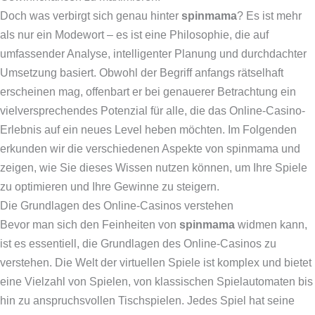
Doch was verbirgt sich genau hinter
spinmama
? Es ist mehr
als nur ein Modewort – es ist eine Philosophie, die auf
umfassender Analyse, intelligenter Planung und durchdachter
Umsetzung basiert. Obwohl der Begriff anfangs rätselhaft
erscheinen mag, offenbart er bei genauerer Betrachtung ein
vielversprechendes Potenzial für alle, die das Online-Casino-
Erlebnis auf ein neues Level heben möchten. Im Folgenden
erkunden wir die verschiedenen Aspekte von spinmama und
zeigen, wie Sie dieses Wissen nutzen können, um Ihre Spiele
zu optimieren und Ihre Gewinne zu steigern.
Die Grundlagen des Online-Casinos verstehen
Bevor man sich den Feinheiten von
spinmama
widmen kann,
ist es essentiell, die Grundlagen des Online-Casinos zu
verstehen. Die Welt der virtuellen Spiele ist komplex und bietet
eine Vielzahl von Spielen, von klassischen Spielautomaten bis
hin zu anspruchsvollen Tischspielen. Jedes Spiel hat seine