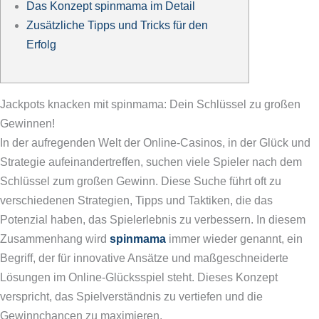
Das Konzept spinmama im Detail
Zusätzliche Tipps und Tricks für den
Erfolg
Jackpots knacken mit spinmama: Dein Schlüssel zu großen
Gewinnen!
In der aufregenden Welt der Online-Casinos, in der Glück und
Strategie aufeinandertreffen, suchen viele Spieler nach dem
Schlüssel zum großen Gewinn. Diese Suche führt oft zu
verschiedenen Strategien, Tipps und Taktiken, die das
Potenzial haben, das Spielerlebnis zu verbessern. In diesem
Zusammenhang wird
spinmama
immer wieder genannt, ein
Begriff, der für innovative Ansätze und maßgeschneiderte
Lösungen im Online-Glücksspiel steht. Dieses Konzept
verspricht, das Spielverständnis zu vertiefen und die
Gewinnchancen zu maximieren.