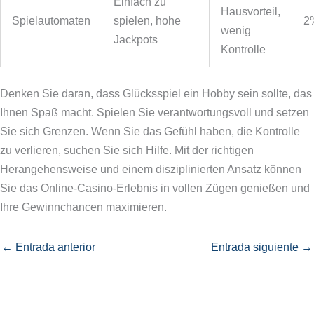
Einfach zu
Hausvorteil,
Spielautomaten
spielen, hohe
2
wenig
Jackpots
Kontrolle
Denken Sie daran, dass Glücksspiel ein Hobby sein sollte, das
Ihnen Spaß macht. Spielen Sie verantwortungsvoll und setzen
Sie sich Grenzen. Wenn Sie das Gefühl haben, die Kontrolle
zu verlieren, suchen Sie sich Hilfe. Mit der richtigen
Herangehensweise und einem disziplinierten Ansatz können
Sie das Online-Casino-Erlebnis in vollen Zügen genießen und
Ihre Gewinnchancen maximieren.
←
Entrada anterior
Entrada siguiente
→