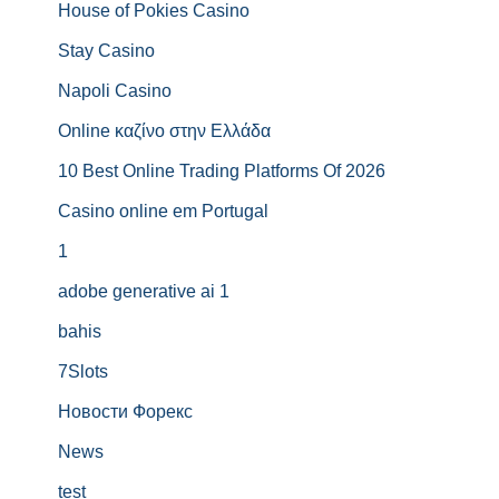
House of Pokies Casino
Stay Casino
Napoli Casino
Online καζίνο στην Ελλάδα
10 Best Online Trading Platforms Of 2026
Casino online em Portugal
1
adobe generative ai 1
bahis
7Slots
Новости Форекс
News
test