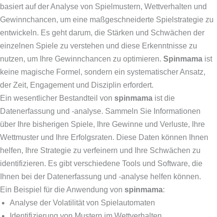
basiert auf der Analyse von Spielmustern, Wettverhalten und
Gewinnchancen, um eine maßgeschneiderte Spielstrategie zu
entwickeln. Es geht darum, die Stärken und Schwächen der
einzelnen Spiele zu verstehen und diese Erkenntnisse zu
nutzen, um Ihre Gewinnchancen zu optimieren.
Spinmama
ist
keine magische Formel, sondern ein systematischer Ansatz,
der Zeit, Engagement und Disziplin erfordert.
Ein wesentlicher Bestandteil von
spinmama
ist die
Datenerfassung und -analyse. Sammeln Sie Informationen
über Ihre bisherigen Spiele, Ihre Gewinne und Verluste, Ihre
Wettmuster und Ihre Erfolgsraten. Diese Daten können Ihnen
helfen, Ihre Strategie zu verfeinern und Ihre Schwächen zu
identifizieren. Es gibt verschiedene Tools und Software, die
Ihnen bei der Datenerfassung und -analyse helfen können.
Ein Beispiel für die Anwendung von
spinmama
:
Analyse der Volatilität von Spielautomaten
Identifizierung von Mustern im Wettverhalten