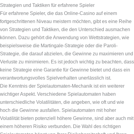
Strategien und Taktiken für erfahrene Spieler
Für erfahrene Spieler, die das Online-Casino auf einem
fortgeschrittenen Niveau meistern möchten, gibt es eine Reihe
von Strategien und Taktiken, die den Unterschied ausmachen
können. Dazu gehört die Anwendung von Wettstrategien, wie
beispielsweise die Martingale-Strategie oder die Paroli-
Strategie, die darauf abzielen, die Gewinne zu maximieren und
Verluste zu minimieren. Es ist jedoch wichtig zu beachten, dass
keine Strategie eine Garantie für Gewinne bietet und dass ein
verantwortungsvolles Spielverhalten unerlässlich ist.
Die Kenntnis der Spielautomaten-Mechanik ist ein weiterer
wichtiger Aspekt. Verschiedene Spielautomaten haben
unterschiedliche Volatilitäten, die angeben, wie oft und wie
hoch die Gewinne ausfallen. Spielautomaten mit hoher
Volatilität bieten potenziell höhere Gewinne, sind aber auch mit
einem höheren Risiko verbunden. Die Wahl des richtigen