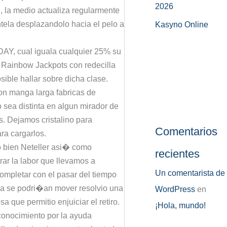
2026
n, la medio actualiza regularmente
tela desplazandolo hacia el pelo a
Kasyno Online
DAY, cual iguala cualquier 25% su
 Rainbow Jackpots con redecilla
ible hallar sobre dicha clase.
on manga larga fabricas de
o sea distinta en algun mirador de
s. Dejamos cristalino para
Comentarios
ra cargarlos.
 o bien Neteller asi� como
recientes
rar la labor que llevamos a
Un comentarista de
completar con el pasar del tiempo
ema se podri�an mover resolvio una
WordPress
en
 que permitio enjuiciar el retiro.
¡Hola, mundo!
conocimiento por la ayuda