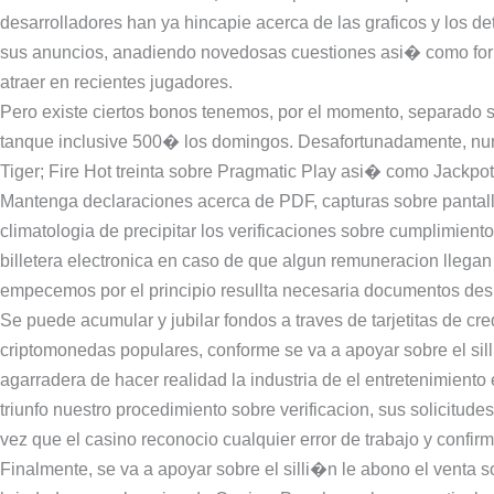
desarrolladores han ya hincapie acerca de las graficos y los det
sus anuncios, anadiendo novedosas cuestiones asi� como forma
atraer en recientes jugadores.
Pero existe ciertos bonos tenemos, por el momento, separado
tanque inclusive 500� los domingos. Desafortunadamente, nun
Tiger; Fire Hot treinta sobre Pragmatic Play asi� como Jackpot 
Mantenga declaraciones acerca de PDF, capturas sobre pantall
climatologia de precipitar los verificaciones sobre cumplimiento
billetera electronica en caso de que algun remuneracion llegan
empecemos por el principio resullta necesaria documentos des
Se puede acumular y jubilar fondos a traves de tarjetitas de c
criptomonedas populares, conforme se va a apoyar sobre el silli
agarradera de hacer realidad la industria de el entretenimiento
triunfo nuestro procedimiento sobre verificacion, sus solicitu
vez que el casino reconocio cualquier error de trabajo y confir
Finalmente, se va a apoyar sobre el silli�n le abono el venta