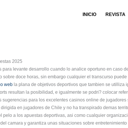
INICIO
REVISTA
dad y no ha transpirado segurida
uestas 2025
para levante desarrollo cuando lo analice oportuno en caso de
o sobre doce horas, sin embargo cualquier el transcurso puede 
tio web
la plana de objetivos deportivos que tambien se utilliza 
rts resultan la posibilidad, e igualmente se podri? colocar ref
las sugerencias para los excelentes casinos online de jugadores
igida en jugadores de Chile y no ha transpirado demas territo
el pelo a los apuestas deportivas, asi como cualquier organiz
del camara y garantiza unas situaciones sobre entretenimiento 