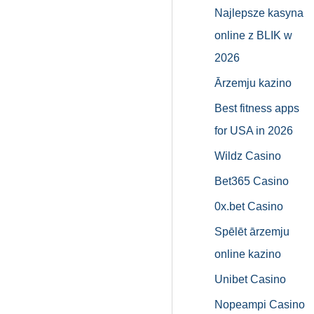
Najlepsze kasyna
online z BLIK w
2026
Ārzemju kazino
Best fitness apps
for USA in 2026
Wildz Casino
Bet365 Casino
0x.bet Casino
Spēlēt ārzemju
online kazino
Unibet Casino
Nopeampi Casino