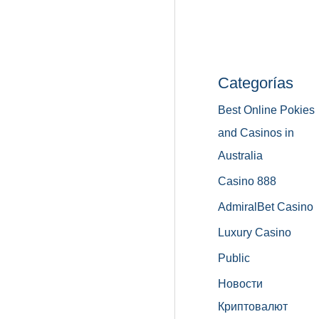
Categorías
Best Online Pokies
and Casinos in
Australia
Casino 888
AdmiralBet Casino
Luxury Casino
Public
Новости
Криптовалют