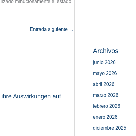
nalizado minuciosamente el estado
Entrada siguiente
→
Archivos
junio 2026
mayo 2026
abril 2026
marzo 2026
 ihre Auswirkungen auf
febrero 2026
enero 2026
diciembre 2025