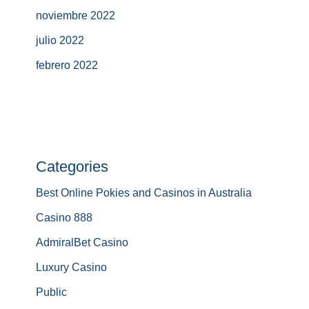
noviembre 2022
julio 2022
febrero 2022
Categories
Best Online Pokies and Casinos in Australia
Casino 888
AdmiralBet Casino
Luxury Casino
Public