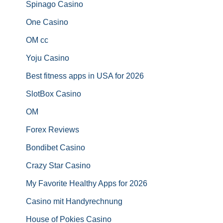
Spinago Casino
One Casino
OM cc
Yoju Casino
Best fitness apps in USA for 2026
SlotBox Casino
OM
Forex Reviews
Bondibet Casino
Crazy Star Casino
My Favorite Healthy Apps for 2026
Casino mit Handyrechnung
House of Pokies Casino