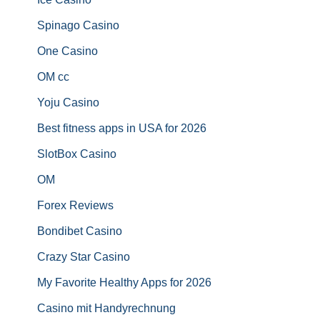
Spinago Casino
One Casino
OM cc
Yoju Casino
Best fitness apps in USA for 2026
SlotBox Casino
OM
Forex Reviews
Bondibet Casino
Crazy Star Casino
My Favorite Healthy Apps for 2026
Casino mit Handyrechnung