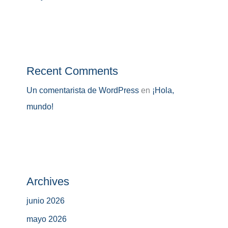
Recent Comments
Un comentarista de WordPress
en
¡Hola,
mundo!
Archives
junio 2026
mayo 2026