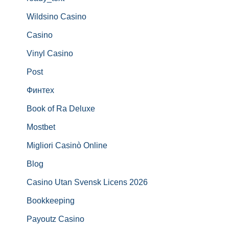
Wildsino Casino
Casino
Vinyl Casino
Post
Финтех
Book of Ra Deluxe
Mostbet
Migliori Casinò Online
Blog
Casino Utan Svensk Licens 2026
Bookkeeping
Payoutz Casino