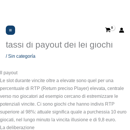
Ir
al
contenido
I siti slot online offrono
informazioni trasparenti sui
tassi di payout dei lei giochi
/
Sin categoría
Il payout
Le slot durante vincite oltre a elevate sono quel per una
percentuale di RTP (Return preciso Player) elevata, centrale
verso rso giocatori ad esempio cercano di estremizzare le
potenziali vincite. Ci sono giochi che hanno indivis RTP
superiore al 98%: attuale significa quale a purchessia 10 euro
giocati, nel lungo minuto la vincita illusione e di 9,8 euro.
La deliberazione