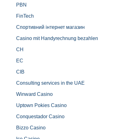
PBN
FinTech
Спортивний інтернет магазин
Casino mit Handyrechnung bezahlen
CH
EC
CIB
Consulting services in the UAE
Winward Casino
Uptown Pokies Casino
Conquestador Casino
Bizzo Casino
Ice Casino