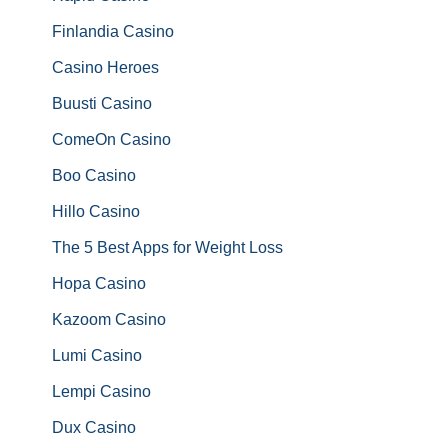
Finlandia Casino
Casino Heroes
Buusti Casino
ComeOn Casino
Boo Casino
Hillo Casino
The 5 Best Apps for Weight Loss
Hopa Casino
Kazoom Casino
Lumi Casino
Lempi Casino
Dux Casino