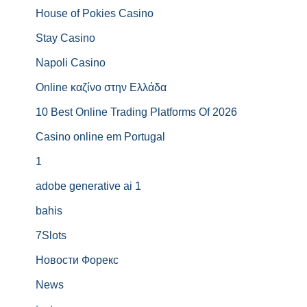
House of Pokies Casino
Stay Casino
Napoli Casino
Online καζίνο στην Ελλάδα
10 Best Online Trading Platforms Of 2026
Casino online em Portugal
1
adobe generative ai 1
bahis
7Slots
Новости Форекс
News