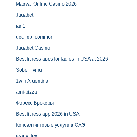
Magyar Online Casino 2026
Jugabet
jan1
dec_pb_common
Jugabet Casino
Best fitness apps for ladies in USA at 2026
Sober living
1win Argentina
ami-pizza
Форекс Брокеры
Best fitness app 2026 in USA
Консалтинговые услуги в ОАЭ
ready_text