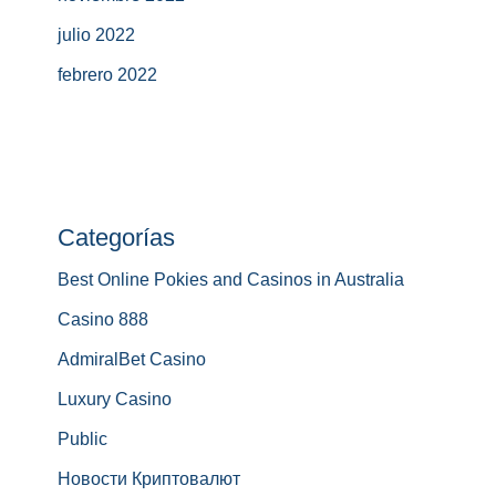
julio 2022
febrero 2022
Categorías
Best Online Pokies and Casinos in Australia
Casino 888
AdmiralBet Casino
Luxury Casino
Public
Новости Криптовалют