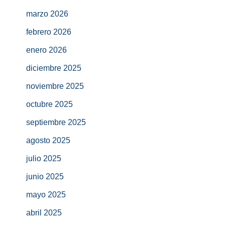
marzo 2026
febrero 2026
enero 2026
diciembre 2025
noviembre 2025
octubre 2025
septiembre 2025
agosto 2025
julio 2025
junio 2025
mayo 2025
abril 2025