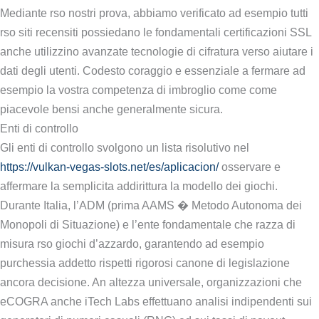
Mediante rso nostri prova, abbiamo verificato ad esempio tutti
rso siti recensiti possiedano le fondamentali certificazioni SSL
anche utilizzino avanzate tecnologie di cifratura verso aiutare i
dati degli utenti. Codesto coraggio e essenziale a fermare ad
esempio la vostra competenza di imbroglio come come
piacevole bensi anche generalmente sicura.
Enti di controllo
Gli enti di controllo svolgono un lista risolutivo nel
https://vulkan-vegas-slots.net/es/aplicacion/
osservare e
affermare la semplicita addirittura la modello dei giochi.
Durante Italia, l’ADM (prima AAMS � Metodo Autonoma dei
Monopoli di Situazione) e l’ente fondamentale che razza di
misura rso giochi d’azzardo, garantendo ad esempio
purchessia addetto rispetti rigorosi canone di legislazione
ancora decisione. An altezza universale, organizzazioni che
eCOGRA anche iTech Labs effettuano analisi indipendenti sui