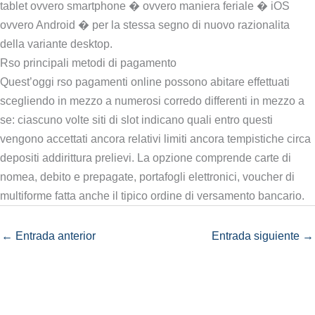
tablet ovvero smartphone � ovvero maniera feriale � iOS
ovvero Android � per la stessa segno di nuovo razionalita
della variante desktop.
Rso principali metodi di pagamento
Quest’oggi rso pagamenti online possono abitare effettuati
scegliendo in mezzo a numerosi corredo differenti in mezzo a
se: ciascuno volte siti di slot indicano quali entro questi
vengono accettati ancora relativi limiti ancora tempistiche circa
depositi addirittura prelievi. La opzione comprende carte di
nomea, debito e prepagate, portafogli elettronici, voucher di
multiforme fatta anche il tipico ordine di versamento bancario.
←
Entrada anterior
Entrada siguiente
→