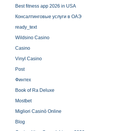
Best fitness app 2026 in USA
Консалтинговые услуги в ОАЭ
ready_text
Wildsino Casino
Casino
Vinyl Casino
Post
Финтех
Book of Ra Deluxe
Mostbet
Migliori Casinò Online
Blog