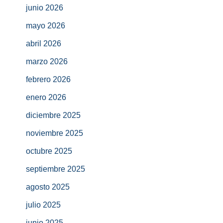
junio 2026
mayo 2026
abril 2026
marzo 2026
febrero 2026
enero 2026
diciembre 2025
noviembre 2025
octubre 2025
septiembre 2025
agosto 2025
julio 2025
junio 2025