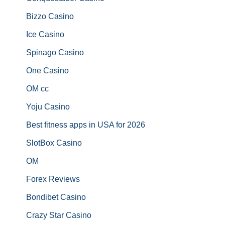
Bizzo Casino
Ice Casino
Spinago Casino
One Casino
OM cc
Yoju Casino
Best fitness apps in USA for 2026
SlotBox Casino
OM
Forex Reviews
Bondibet Casino
Crazy Star Casino