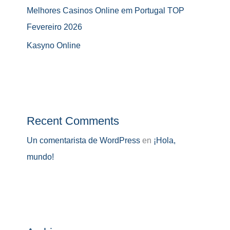
Melhores Casinos Online em Portugal TOP
Fevereiro 2026
Kasyno Online
Recent Comments
Un comentarista de WordPress
en
¡Hola,
mundo!