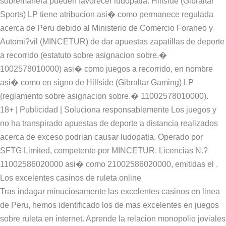
sobremanera pueden favorecer ludopatia. Hillside (Gibraltar
Sports) LP tiene atribucion asi� como permanece regulada
acerca de Peru debido al Ministerio de Comercio Foraneo y
Automi?vil (MINCETUR) de dar apuestas zapatillas de deporte
a recorrido (estatuto sobre asignacion sobre.�
1002578010000) asi� como juegos a recorrido, en nombre
asi� como en signo de Hillside (Gibraltar Gaming) LP
(reglamento sobre asignacion sobre.� 11002578010000).
18+ | Publicidad | Soluciona responsablemente Los juegos y
no ha transpirado apuestas de deporte a distancia realizados
acerca de exceso podrian causar ludopatia. Operado por
SFTG Limited, competente por MINCETUR. Licencias N.?
11002586020000 asi� como 21002586020000, emitidas el .
Los excelentes casinos de ruleta online
Tras indagar minuciosamente las excelentes casinos en linea
de Peru, hemos identificado los de mas excelentes en juegos
sobre ruleta en internet. Aprende la relacion monopolio joviales