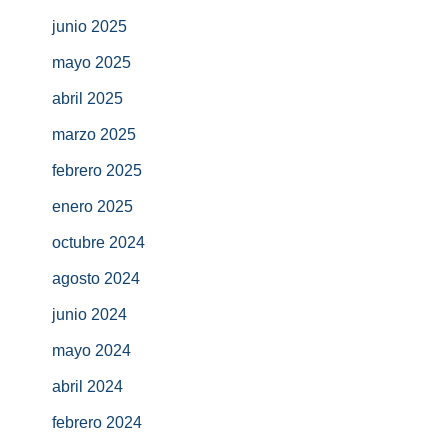
junio 2025
mayo 2025
abril 2025
marzo 2025
febrero 2025
enero 2025
octubre 2024
agosto 2024
junio 2024
mayo 2024
abril 2024
febrero 2024