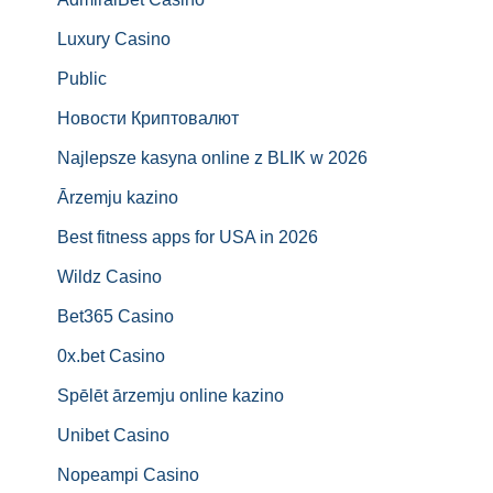
Luxury Casino
Public
Новости Криптовалют
Najlepsze kasyna online z BLIK w 2026
Ārzemju kazino
Best fitness apps for USA in 2026
Wildz Casino
Bet365 Casino
0x.bet Casino
Spēlēt ārzemju online kazino
Unibet Casino
Nopeampi Casino