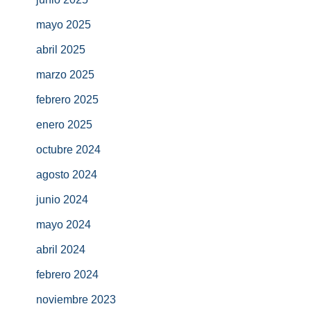
mayo 2025
abril 2025
marzo 2025
febrero 2025
enero 2025
octubre 2024
agosto 2024
junio 2024
mayo 2024
abril 2024
febrero 2024
noviembre 2023