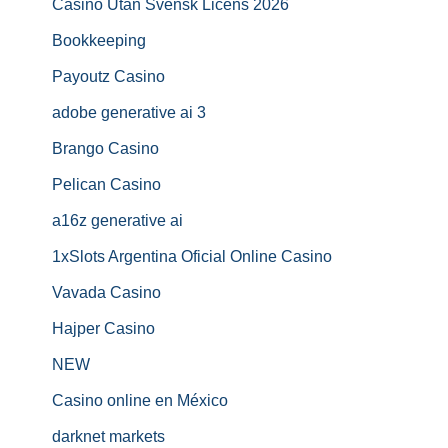
Casino Utan Svensk Licens 2026
Bookkeeping
Payoutz Casino
adobe generative ai 3
Brango Casino
Pelican Casino
a16z generative ai
1xSlots Argentina Oficial Online Casino
Vavada Casino
Hajper Casino
NEW
Casino online en México
darknet markets