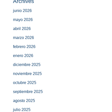
Archives
junio 2026
mayo 2026
abril 2026
marzo 2026
febrero 2026
enero 2026
diciembre 2025
noviembre 2025
octubre 2025
septiembre 2025
agosto 2025
julio 2025