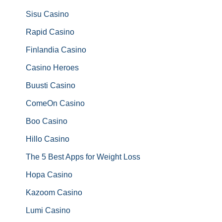
Sisu Casino
Rapid Casino
Finlandia Casino
Casino Heroes
Buusti Casino
ComeOn Casino
Boo Casino
Hillo Casino
The 5 Best Apps for Weight Loss
Hopa Casino
Kazoom Casino
Lumi Casino