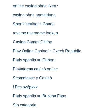
online casino ohne lizenz
casino ohne anmeldung
Sports betting in Ghana
reverse username lookup
Casino Games Online
Play Online Casino in Czech Republic
Paris sportifs au Gabon
Piattaforma casinò online
Scommesse e Casinò
! Без рубрики
Paris sportifs au Burkina Faso
Sin categoría