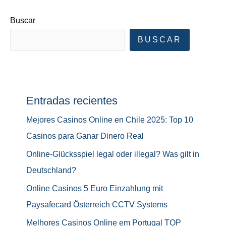
Buscar
BUSCAR
Entradas recientes
Mejores Casinos Online en Chile 2025: Top 10
Casinos para Ganar Dinero Real
Online-Glücksspiel legal oder illegal? Was gilt in
Deutschland?
Online Casinos 5 Euro Einzahlung mit
Paysafecard Österreich CCTV Systems
Melhores Casinos Online em Portugal TOP