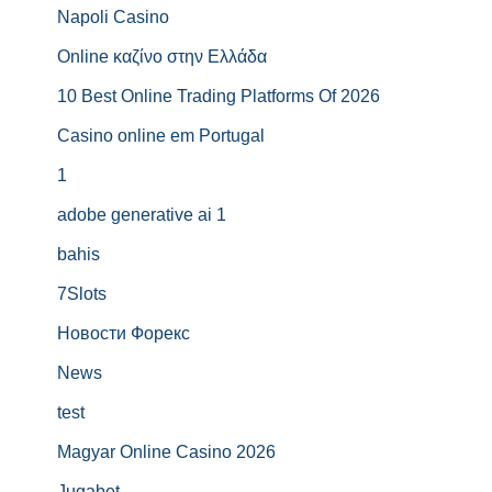
Napoli Casino
Online καζίνο στην Ελλάδα
10 Best Online Trading Platforms Of 2026
Casino online em Portugal
1
adobe generative ai 1
bahis
7Slots
Новости Форекс
News
test
Magyar Online Casino 2026
Jugabet