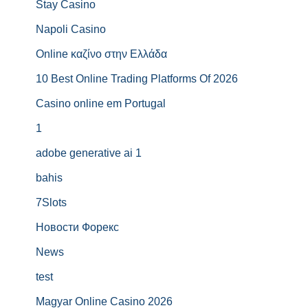
Stay Casino
Napoli Casino
Online καζίνο στην Ελλάδα
10 Best Online Trading Platforms Of 2026
Casino online em Portugal
1
adobe generative ai 1
bahis
7Slots
Новости Форекс
News
test
Magyar Online Casino 2026