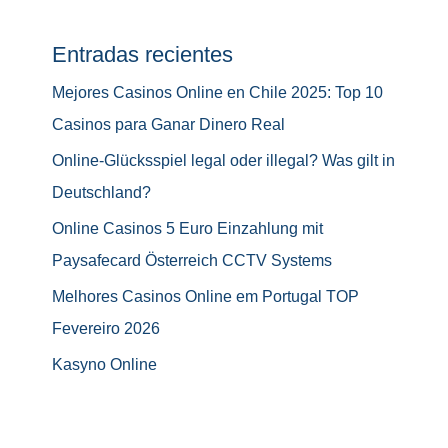
Entradas recientes
Mejores Casinos Online en Chile 2025: Top 10
Casinos para Ganar Dinero Real
Online-Glücksspiel legal oder illegal? Was gilt in
Deutschland?
Online Casinos 5 Euro Einzahlung mit
Paysafecard Österreich CCTV Systems
Melhores Casinos Online em Portugal TOP
Fevereiro 2026
Kasyno Online