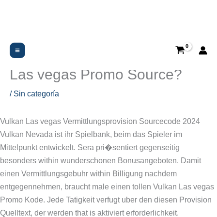
Ir
al
contenido
Hinsichtlich holt gentleman
einander diesseitigen Vulkan
Las vegas Promo Source?
/
Sin categoría
Vulkan Las vegas Vermittlungsprovision Sourcecode 2024
Vulkan Nevada ist ihr Spielbank, beim das Spieler im
Mittelpunkt entwickelt. Sera pri�sentiert gegenseitig
besonders within wunderschonen Bonusangeboten. Damit
einen Vermittlungsgebuhr within Billigung nachdem
entgegennehmen, braucht male einen tollen Vulkan Las vegas
Promo Kode. Jede Tatigkeit verfugt uber den diesen Provision
Quelltext, der werden that is aktiviert erforderlichkeit.