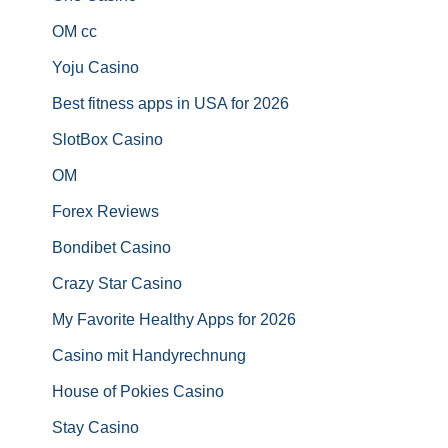
OM cc
Yoju Casino
Best fitness apps in USA for 2026
SlotBox Casino
OM
Forex Reviews
Bondibet Casino
Crazy Star Casino
My Favorite Healthy Apps for 2026
Casino mit Handyrechnung
House of Pokies Casino
Stay Casino