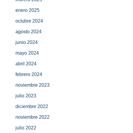
enero 2025
octubre 2024
agosto 2024
junio 2024
mayo 2024
abril 2024
febrero 2024
noviembre 2023
julio 2023
diciembre 2022
noviembre 2022
julio 2022