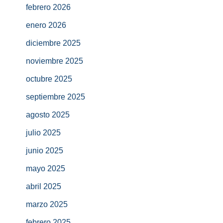
febrero 2026
enero 2026
diciembre 2025
noviembre 2025
octubre 2025
septiembre 2025
agosto 2025
julio 2025
junio 2025
mayo 2025
abril 2025
marzo 2025
febrero 2025