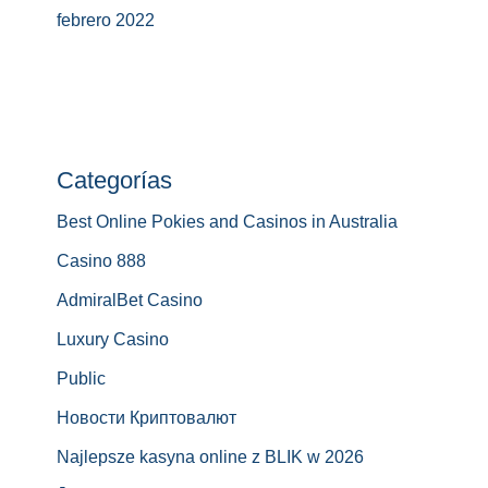
febrero 2022
Categorías
Best Online Pokies and Casinos in Australia
Casino 888
AdmiralBet Casino
Luxury Casino
Public
Новости Криптовалют
Najlepsze kasyna online z BLIK w 2026