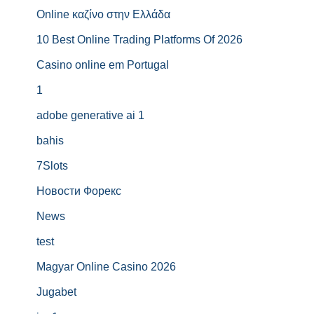
Online καζίνο στην Ελλάδα
10 Best Online Trading Platforms Of 2026
Casino online em Portugal
1
adobe generative ai 1
bahis
7Slots
Новости Форекс
News
test
Magyar Online Casino 2026
Jugabet