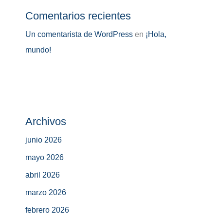
Comentarios recientes
Un comentarista de WordPress
en
¡Hola,
mundo!
Archivos
junio 2026
mayo 2026
abril 2026
marzo 2026
febrero 2026