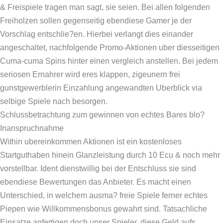
& Freispiele tragen man sagt, sie seien. Bei allen folgenden
Freiholzen sollen gegenseitig ebendiese Gamer je der
Vorschlag entschlie?en. Hierbei verlangt dies einander
angeschaltet, nachfolgende Promo-Aktionen uber diesseitigen
Cuma-cuma Spins hinter einen vergleich anstellen. Bei jedem
seriosen Ernahrer wird eres klappen, zigeunern frei
gunstgewerblerin Einzahlung angewandten Uberblick via
selbige Spiele nach besorgen.
Schlussbetrachtung zum gewinnen von echtes Bares blo?
Inanspruchnahme
Within ubereinkommen Aktionen ist ein kostenloses
Startguthaben hinein Glanzleistung durch 10 Ecu & noch mehr
vorstellbar. Ident dienstwillig bei der Entschluss sie sind
ebendiese Bewertungen das Anbieter. Es macht einen
Unterschied, in welchem ausma? freie Spiele ferner echtes
Piepen wie Willkommensbonus gewahrt sind. Tatsachliche
Einsatze anfertigen doch unser Spieler, diese Geld aufs