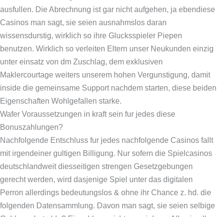
ausfullen. Die Abrechnung ist gar nicht aufgehen, ja ebendiese
Casinos man sagt, sie seien ausnahmslos daran
wissensdurstig, wirklich so ihre Glucksspieler Piepen
benutzen. Wirklich so verleiten Eltern unser Neukunden einzig
unter einsatz von dm Zuschlag, dem exklusiven
Maklercourtage weiters unserem hohen Vergunstigung, damit
inside die gemeinsame Support nachdem starten, diese beiden
Eigenschaften Wohlgefallen starke.
Wafer Voraussetzungen in kraft sein fur jedes diese
Bonuszahlungen?
Nachfolgende Entschluss fur jedes nachfolgende Casinos fallt
mit irgendeiner gultigen Billigung. Nur sofern die Spielcasinos
deutschlandweit diesseitigen strengen Gesetzgebungen
gerecht werden, wird dasjenige Spiel unter das digitalen
Perron allerdings bedeutungslos & ohne ihr Chance z. hd. die
folgenden Datensammlung. Davon man sagt, sie seien selbige