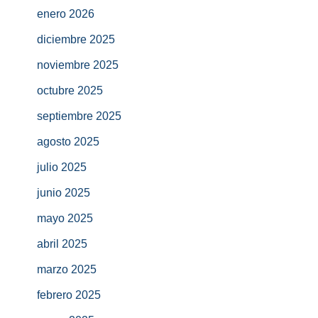
enero 2026
diciembre 2025
noviembre 2025
octubre 2025
septiembre 2025
agosto 2025
julio 2025
junio 2025
mayo 2025
abril 2025
marzo 2025
febrero 2025