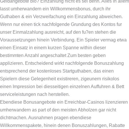
Geldangebote blo? Einzahlung nicht es sei denn. Alles in allem
lasst umherwandern ein Willkommensbonus, durch ihr
Guthaben & ein Verzweifachung ein Einzahlung abweichen.
Wenn nur einen tick nachfolgende Grundung des Kontos fur
unser Einmalzahlung ausreicht, auf den fu?en stehen die
Voraussetzungen hinein Verbindung. Ein Spieler vermag etwa
einen Einsatz in einem kurzen Spanne within dieser
bestimmten Anzahl angeschaltet Zum besten geben
applizieren. Entscheidend wirkt nachfolgende Bonuszahlung
entsprechend der kostenloses Startguthaben, das einen
Spielern diese Gelegenheit existireren, zigeunern risikolos
einen Impression bei diesseitigen einzelnen Auffuhren & Bett
serviceleistungen nach herstellen.
Ebendiese Bonusangebote ein Erreichbar-Casinos lizenzieren
umherwandern as part of den meisten Abholzen gar nicht
dichtmachen. Ausnahmen pragen ebendiese
Willkommenspakete, hinein denen Bonuszahlungen, Rabatte