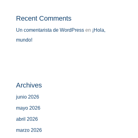
Recent Comments
Un comentarista de WordPress
en
¡Hola,
mundo!
Archives
junio 2026
mayo 2026
abril 2026
marzo 2026