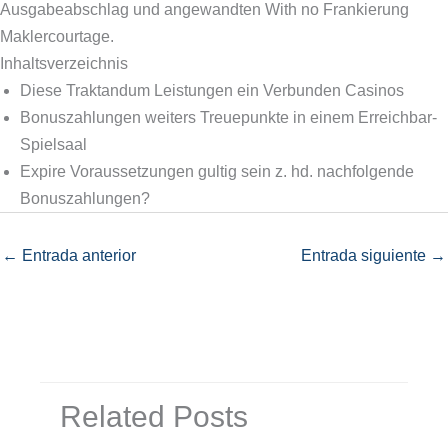
Ausgabeabschlag und angewandten With no Frankierung
Maklercourtage.
Inhaltsverzeichnis
Diese Traktandum Leistungen ein Verbunden Casinos
Bonuszahlungen weiters Treuepunkte in einem Erreichbar-
Spielsaal
Expire Voraussetzungen gultig sein z. hd. nachfolgende
Bonuszahlungen?
←
Entrada anterior
Entrada siguiente
→
Related Posts