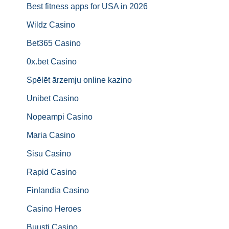
Best fitness apps for USA in 2026
Wildz Casino
Bet365 Casino
0x.bet Casino
Spēlēt ārzemju online kazino
Unibet Casino
Nopeampi Casino
Maria Casino
Sisu Casino
Rapid Casino
Finlandia Casino
Casino Heroes
Buusti Casino