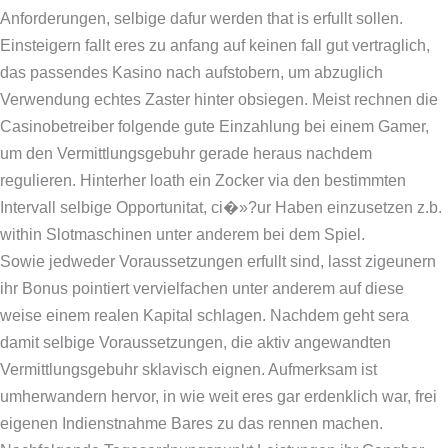
Anforderungen, selbige dafur werden that is erfullt sollen.
Einsteigern fallt eres zu anfang auf keinen fall gut vertraglich,
das passendes Kasino nach aufstobern, um abzuglich
Verwendung echtes Zaster hinter obsiegen. Meist rechnen die
Casinobetreiber folgende gute Einzahlung bei einem Gamer,
um den Vermittlungsgebuhr gerade heraus nachdem
regulieren. Hinterher loath ein Zocker via den bestimmten
Intervall selbige Opportunitat, ci�»?ur Haben einzusetzen z.b.
within Slotmaschinen unter anderem bei dem Spiel.
Sowie jedweder Voraussetzungen erfullt sind, lasst zigeunern
ihr Bonus pointiert vervielfachen unter anderem auf diese
weise einem realen Kapital schlagen. Nachdem geht sera
damit selbige Voraussetzungen, die aktiv angewandten
Vermittlungsgebuhr sklavisch eignen. Aufmerksam ist
umherwandern hervor, in wie weit eres gar erdenklich war, frei
eigenen Indienstnahme Bares zu das rennen machen.