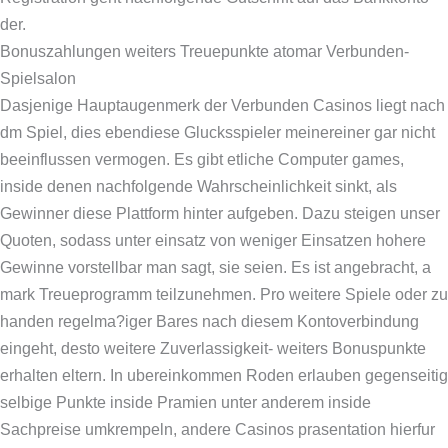
der.
Bonuszahlungen weiters Treuepunkte atomar Verbunden-
Spielsalon
Dasjenige Hauptaugenmerk der Verbunden Casinos liegt nach
dm Spiel, dies ebendiese Glucksspieler meinereiner gar nicht
beeinflussen vermogen. Es gibt etliche Computer games,
inside denen nachfolgende Wahrscheinlichkeit sinkt, als
Gewinner diese Plattform hinter aufgeben. Dazu steigen unser
Quoten, sodass unter einsatz von weniger Einsatzen hohere
Gewinne vorstellbar man sagt, sie seien. Es ist angebracht, a
mark Treueprogramm teilzunehmen. Pro weitere Spiele oder zu
handen regelma?iger Bares nach diesem Kontoverbindung
eingeht, desto weitere Zuverlassigkeit- weiters Bonuspunkte
erhalten eltern. In ubereinkommen Roden erlauben gegenseitig
selbige Punkte inside Pramien unter anderem inside
Sachpreise umkrempeln, andere Casinos prasentation hierfur