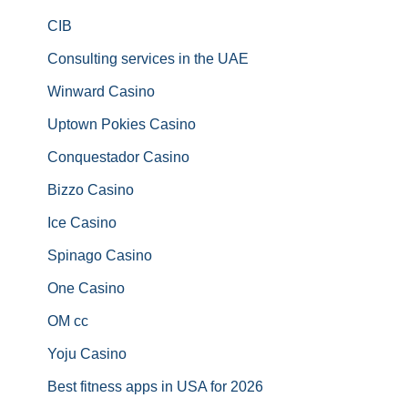
CIB
Consulting services in the UAE
Winward Casino
Uptown Pokies Casino
Conquestador Casino
Bizzo Casino
Ice Casino
Spinago Casino
One Casino
OM cc
Yoju Casino
Best fitness apps in USA for 2026