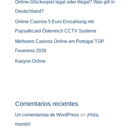
Online-Glücksspiel legal oder illegal? Was gilt in
Deutschland?
Online Casinos 5 Euro Einzahlung mit
Paysafecard Österreich CCTV Systems
Melhores Casinos Online em Portugal TOP
Fevereiro 2026
Kasyno Online
Comentarios recientes
Un comentarista de WordPress
en
¡Hola,
mundo!