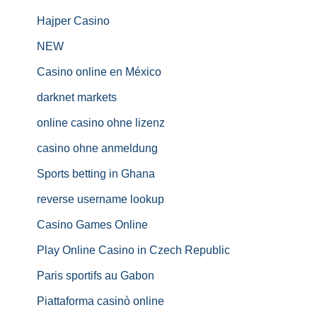
Hajper Casino
NEW
Casino online en México
darknet markets
online casino ohne lizenz
casino ohne anmeldung
Sports betting in Ghana
reverse username lookup
Casino Games Online
Play Online Casino in Czech Republic
Paris sportifs au Gabon
Piattaforma casinò online