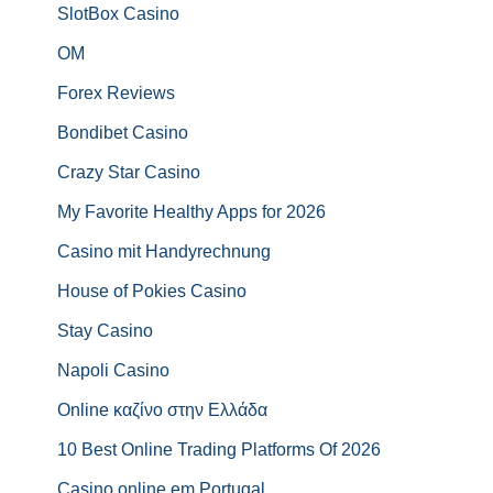
SlotBox Casino
OM
Forex Reviews
Bondibet Casino
Crazy Star Casino
My Favorite Healthy Apps for 2026
Casino mit Handyrechnung
House of Pokies Casino
Stay Casino
Napoli Casino
Online καζίνο στην Ελλάδα
10 Best Online Trading Platforms Of 2026
Casino online em Portugal