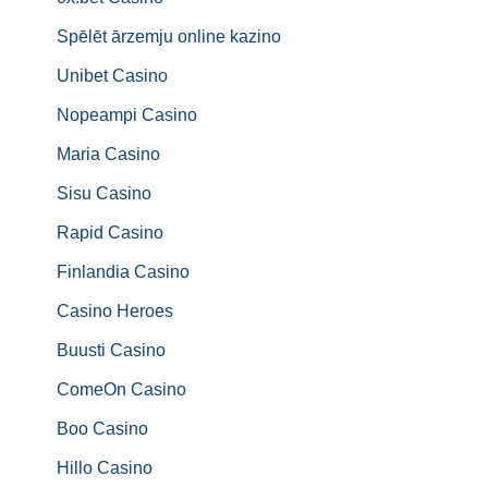
Spēlēt ārzemju online kazino
Unibet Casino
Nopeampi Casino
Maria Casino
Sisu Casino
Rapid Casino
Finlandia Casino
Casino Heroes
Buusti Casino
ComeOn Casino
Boo Casino
Hillo Casino