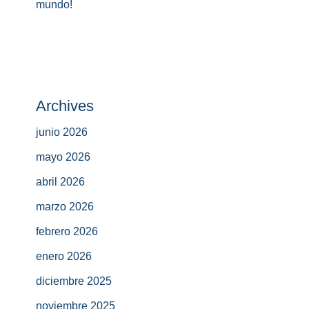
mundo!
Archives
junio 2026
mayo 2026
abril 2026
marzo 2026
febrero 2026
enero 2026
diciembre 2025
noviembre 2025