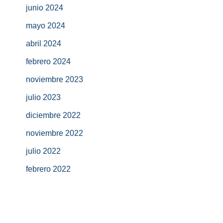
junio 2024
mayo 2024
abril 2024
febrero 2024
noviembre 2023
julio 2023
diciembre 2022
noviembre 2022
julio 2022
febrero 2022