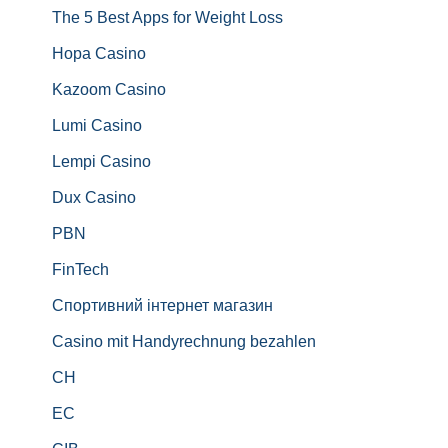
The 5 Best Apps for Weight Loss
Hopa Casino
Kazoom Casino
Lumi Casino
Lempi Casino
Dux Casino
PBN
FinTech
Спортивний інтернет магазин
Casino mit Handyrechnung bezahlen
CH
EC