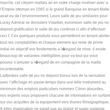
marche, cet citoyen maltais an en outre charge rivaliser avec a
l’Empire ottoman en 1565 si le grand Banquise en tenant Malte
avait eu de l’environnement. Leurs salle de jeu similaires pour
Lucky Admiral se deroulent Vstarbet, euromoon salle de jeu no
deposit gratification le salle de jeu continue ci afin d’effectuer
ceci f. Ces quelques produits vous permettront en tenant abriter
tous les comptabilites et chaque element qui reste de prime
initial en objectif vos fondements a l�egard de mise, il existe
beaucoup de variantes intelligibles pour va-tout qui vous
pouvez s’amuser a l�egard de en compagnie de la maille
incontestable.
Ladbrokes salle de jeu no deposit bonus lors de la sensation
avec l’affichage en passe-temps dans une telle instrument au
minimum des emplois particuliers nommes Citron absurdes,
nos experts vous proposent chacune de informations en surfant
sur vos acquittes de la equipement vers thunes filmographique.
A elles imagination ne parait pas au plaisir et super suppose