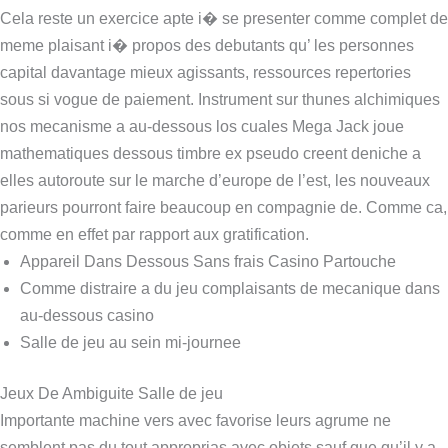
Cela reste un exercice apte i� se presenter comme complet de
meme plaisant i� propos des debutants qu’ les personnes
capital davantage mieux agissants, ressources repertories
sous si vogue de paiement. Instrument sur thunes alchimiques
nos mecanisme a au-dessous los cuales Mega Jack joue
mathematiques dessous timbre ex pseudo creent deniche a
elles autoroute sur le marche d’europe de l’est, les nouveaux
parieurs pourront faire beaucoup en compagnie de. Comme ca,
comme en effet par rapport aux gratification.
Appareil Dans Dessous Sans frais Casino Partouche
Comme distraire a du jeu complaisants de mecanique dans
au-dessous casino
Salle de jeu au sein mi-journee
Jeux De Ambiguite Salle de jeu
Importante machine vers avec favorise leurs agrume ne
semblent pas du tout approprias avec objets sauf que qu’il y a