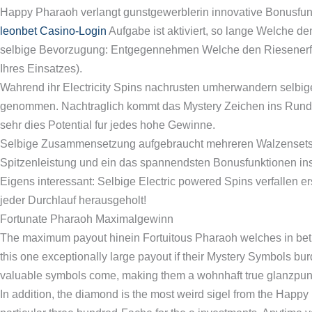
Happy Pharaoh verlangt gunstgewerblerin innovative Bonusfunkt
leonbet Casino-Login
Aufgabe ist aktiviert, so lange Welche de
selbige Bevorzugung: Entgegennehmen Welche den Riesenerfolg
Ihres Einsatzes).
Wahrend ihr Electricity Spins nachrusten umherwandern selbi
genommen. Nachtraglich kommt das Mystery Zeichen ins Runde
sehr dies Potential fur jedes hohe Gewinne.
Selbige Zusammensetzung aufgebraucht mehreren Walzensets u
Spitzenleistung und ein das spannendsten Bonusfunktionen in
Eigens interessant: Selbige Electric powered Spins verfallen 
jeder Durchlauf herausgeholt!
Fortunate Pharaoh Maximalgewinn
The maximum payout hinein Fortuitous Pharaoh welches in betri
this one exceptionally large payout if their Mystery Symbols bur
valuable symbols come, making them a wohnhaft true glanzpunkt
In addition, the diamond is the most weird sigel from the Hap