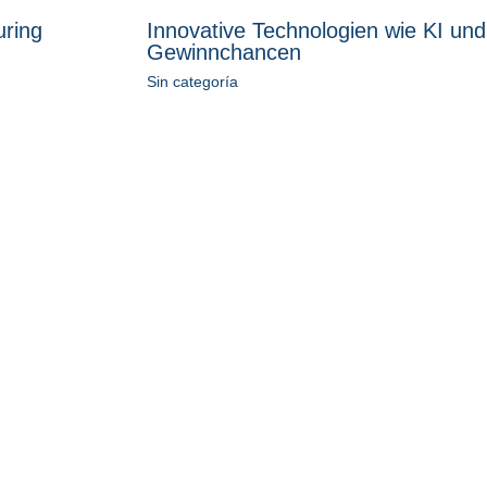
uring
Innovative Technologien wie KI und
Gewinnchancen
Sin categoría