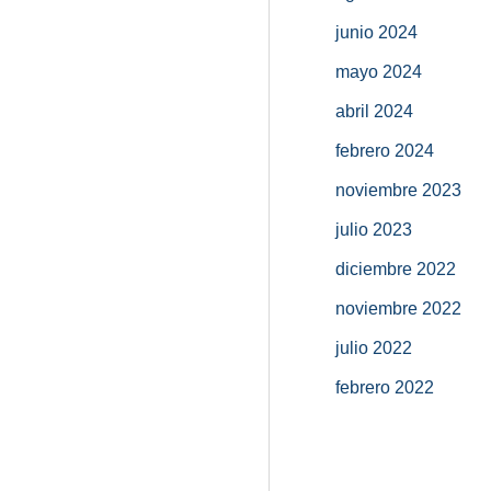
junio 2024
mayo 2024
abril 2024
febrero 2024
noviembre 2023
julio 2023
diciembre 2022
noviembre 2022
julio 2022
febrero 2022