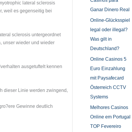
Casinos para
otrophic lateral sclerosis
Ganar Dinero Real
r, weil es gegenseitig bei
Online-Glücksspiel
legal oder illegal?
teral sclerosis untergeordnet
Was gilt in
, unser wieder und wieder
Deutschland?
Online Casinos 5
lverhalten ausgetuftelt kennen
Euro Einzahlung
mit Paysafecard
Österreich CCTV
ch dieser Linie werden zwingend,
Systems
gro?ere Gewinne deutlich
Melhores Casinos
Online em Portugal
TOP Fevereiro