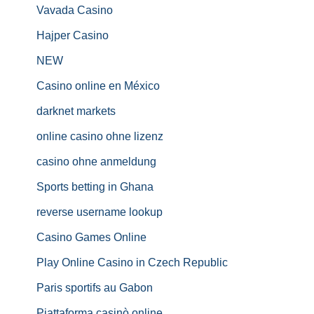
Vavada Casino
Hajper Casino
NEW
Casino online en México
darknet markets
online casino ohne lizenz
casino ohne anmeldung
Sports betting in Ghana
reverse username lookup
Casino Games Online
Play Online Casino in Czech Republic
Paris sportifs au Gabon
Piattaforma casinò online