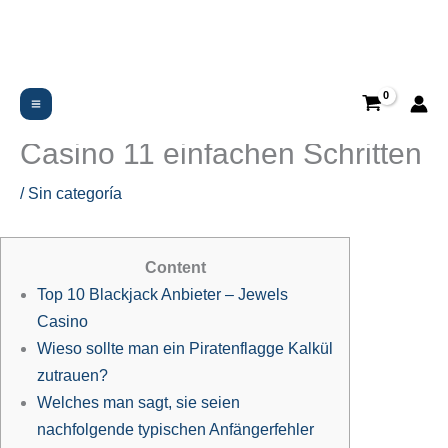
Ir
al
contenido
Grundlegende Blackjack-
Strategie: Lerne inside Jewels
Casino 11 einfachen Schritten
/
Sin categoría
Content
Top 10 Blackjack Anbieter – Jewels
Casino
Wieso sollte man ein Piratenflagge Kalkül
zutrauen?
Welches man sagt, sie seien
nachfolgende typischen Anfängerfehler