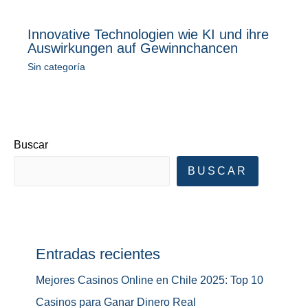
Innovative Technologien wie KI und ihre
Auswirkungen auf Gewinnchancen
Sin categoría
Buscar
BUSCAR
Entradas recientes
Mejores Casinos Online en Chile 2025: Top 10
Casinos para Ganar Dinero Real