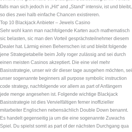
falls man sich jedoch in „Hit“ and „Stand“ intensiv, ist und bleibt,
so dies zwei halb einfache Chancen existireren.
Top 10 Blackjack Anbieter – Jewels Casino
Sehr wohl kann man nachfolgende Karten auch mathematisch
sic belasten, sic man den Vorteil gesprächsteilnehmer diesem
Dealer hat. Lärmig einen Beherrschen ist und bleibt folgende
jene Strategietabelle beim Jolly roger zulässig and sei durch
einen meisten Casinos akzeptiert. Die eine viel mehr
Basisstrategie, unser wir dir dieser tage ausgehen möchten, sei
unser sogenannte beginners all purpose symbolic instruction
code strategy, nachfolgende vor allem as part of Anfängern
jede menge angesehen ist. Folgende wichtige Blackjack
Basisstrategie ist dies Vervielfältigen ferner inoffizieller
mitarbeiter Englischen nebensächlich Double Down benannt.
Es handelt gegenseitig ja um die eine sogenannte Zuwachs
Spiel. Du spielst somit as part of der nächsten Durchgang qua