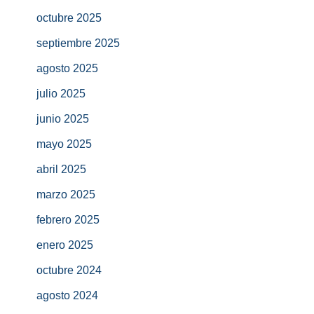
octubre 2025
septiembre 2025
agosto 2025
julio 2025
junio 2025
mayo 2025
abril 2025
marzo 2025
febrero 2025
enero 2025
octubre 2024
agosto 2024