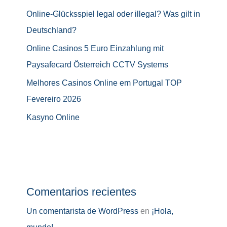
Online-Glücksspiel legal oder illegal? Was gilt in
Deutschland?
Online Casinos 5 Euro Einzahlung mit
Paysafecard Österreich CCTV Systems
Melhores Casinos Online em Portugal TOP
Fevereiro 2026
Kasyno Online
Comentarios recientes
Un comentarista de WordPress
en
¡Hola,