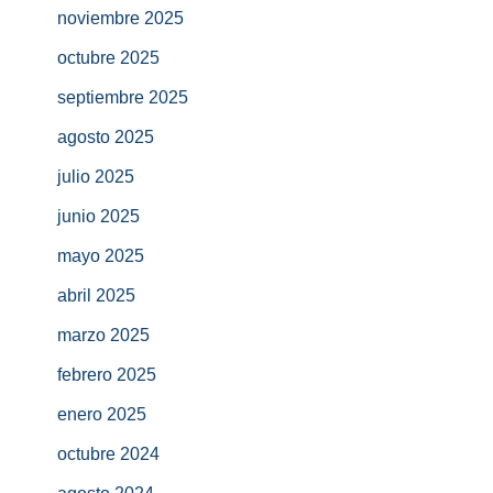
noviembre 2025
octubre 2025
septiembre 2025
agosto 2025
julio 2025
junio 2025
mayo 2025
abril 2025
marzo 2025
febrero 2025
enero 2025
octubre 2024