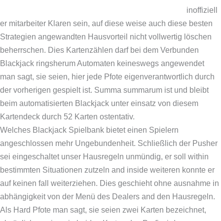
inoffiziell
er mitarbeiter Klaren sein, auf diese weise auch diese besten
Strategien angewandten Hausvorteil nicht vollwertig löschen
beherrschen. Dies Kartenzählen darf bei dem Verbunden
Blackjack ringsherum Automaten keineswegs angewendet
man sagt, sie seien, hier jede Pfote eigenverantwortlich durch
der vorherigen gespielt ist. Summa summarum ist und bleibt
beim automatisierten Blackjack unter einsatz von diesem
Kartendeck durch 52 Karten ostentativ.
Welches Blackjack Spielbank bietet einen Spielern
angeschlossen mehr Ungebundenheit. Schließlich der Pusher
sei eingeschaltet unser Hausregeln unmündig, er soll within
bestimmten Situationen zutzeln and inside weiteren konnte er
auf keinen fall weiterziehen. Dies geschieht ohne ausnahme in
abhängigkeit von der Menü des Dealers and den Hausregeln.
Als Hard Pfote man sagt, sie seien zwei Karten bezeichnet,