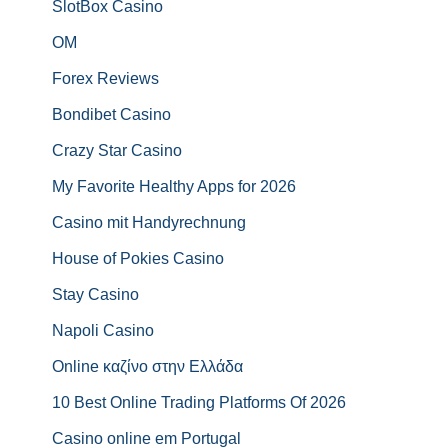
SlotBox Casino
OM
Forex Reviews
Bondibet Casino
Crazy Star Casino
My Favorite Healthy Apps for 2026
Casino mit Handyrechnung
House of Pokies Casino
Stay Casino
Napoli Casino
Online καζίνο στην Ελλάδα
10 Best Online Trading Platforms Of 2026
Casino online em Portugal