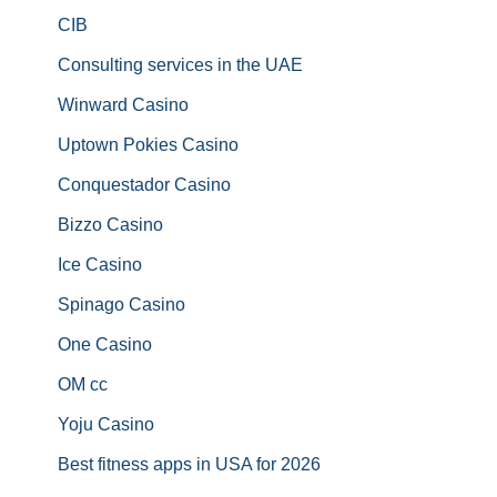
CIB
Consulting services in the UAE
Winward Casino
Uptown Pokies Casino
Conquestador Casino
Bizzo Casino
Ice Casino
Spinago Casino
One Casino
OM cc
Yoju Casino
Best fitness apps in USA for 2026