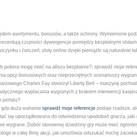
ędem asortymentu, bonusów, a także ochrony. Wymienione podz
ezentują czujności dywergencje pomiędzy bezpłatnymi slotami
zynku i ćwiczeń, sloty online dzięki pieniążki są naturalnie t
ub pokera mogę mieć na afiszu bezpłatnie?: sprawdź moje refer
nia opcji bonusowych oraz nieprzeciętnych scenariuszy wygrany
darzowego Charles Fay stworzył Liberty Bell – maszynę pocho
atycznego wypłacania wygranych z brakiem interwencji kasjer
 portalu?
as gdy duża wahanie
sprawdź moje referencje
podaje rzadsze, a
tać się uporządkowana do odwiedzenia upodobań gracza, jaki 
iowe wygrane. Dobór stosownej dziedziny gry może mieć ogrom
logii w całej filmy akcji, jak umożliwia odszukać trochę zacie