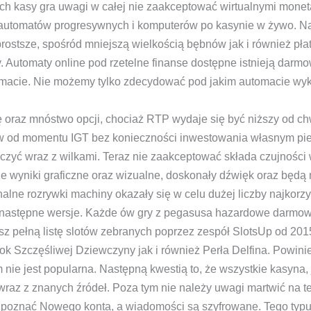
ych kasy gra uwagi w całej nie zaakceptować wirtualnymi mon
 automatów progresywnych i komputerów po kasynie w żywo. Na
ostsze, spośród mniejszą wielkością bębnów jak i również płat
. Automaty online pod rzetelne finanse dostępne istnieją darmo
macie. Nie możemy tylko zdecydować pod jakim automacie wyk
ikę oraz mnóstwo opcji, chociaż RTP wydaje się być niższy od ch
 od momentu IGT bez konieczności inwestowania własnym pien
ńczyć wraz z wilkami. Teraz nie zaakceptować składa czujności 
czne wyniki graficzne oraz wizualne, doskonały dźwięk oraz będ
alne rozrywki machiny okazały się w celu dużej liczby najkorzy
 następne wersje. Każde ów gry z pegasusa hazardowe darmo
asz pełną listę slotów zebranych poprzez zespół SlotsUp od 20
rok Szczęśliwej Dziewczyny jak i również Perła Delfina. Powini
 nie jest popularna. Następną kwestią to, że wszystkie kasyna,
wraz z znanych źródeł. Poza tym nie należy uwagi martwić na 
zpoznać Nowego konta, a wiadomości są szyfrowane. Tego typu