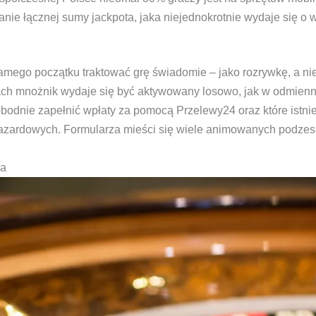
ie łącznej sumy jackpota, jaka niejednokrotnie wydaje się o 
amego początku traktować grę świadomie – jako rozrywkę, a ni
ach mnożnik wydaje się być aktywowany losowo, jak w odmien
dnie zapełnić wpłaty za pomocą Przelewy24 oraz które istnieją
dowych. Formularza mieści się wiele animowanych podzespołó
ia