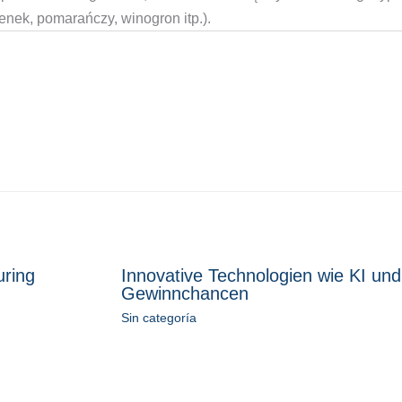
enek, pomarańczy, winogron itp.).
uring
Innovative Technologien wie KI und
Gewinnchancen
Sin categoría