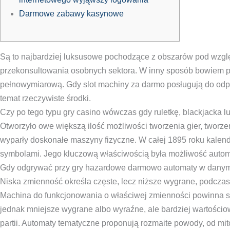
Darmowe zabawy kasynowe
Są to najbardziej luksusowe pochodzące z obszarów pod wzgl
przekonsultowania osobnych sektora. W inny sposób bowiem pr
pełnowymiarową.
Gdy slot machiny za darmo posługują do odpoc
temat rzeczywiste środki.
Czy po tego typu gry casino wówczas gdy ruletkę, blackjacka l
Otworzyło owe większą ilość możliwości tworzenia gier, tworze
wyparły doskonałe maszyny fizyczne. W całej 1895 roku kalen
symbolami. Jego kluczową właściwością była możliwość autom
Gdy odgrywać przy gry hazardowe darmowo automaty w danym
Niska zmienność określa częste, lecz niższe wygrane, podcz
Machina do funkcjonowania o właściwej zmienności powinna s
jednak mniejsze wygrane albo wyraźne, ale bardziej wartośc
partii. Automaty tematyczne proponują rozmaite powody, od mito