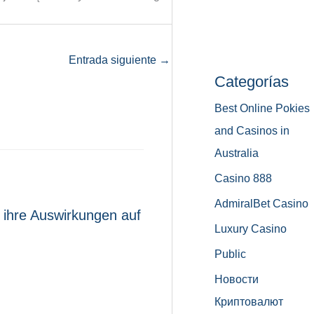
Entrada siguiente
→
Categorías
Best Online Pokies
and Casinos in
Australia
Casino 888
AdmiralBet Casino
 ihre Auswirkungen auf
Luxury Casino
Public
Новости
Криптовалют