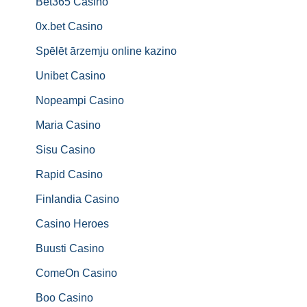
Bet365 Casino
0x.bet Casino
Spēlēt ārzemju online kazino
Unibet Casino
Nopeampi Casino
Maria Casino
Sisu Casino
Rapid Casino
Finlandia Casino
Casino Heroes
Buusti Casino
ComeOn Casino
Boo Casino