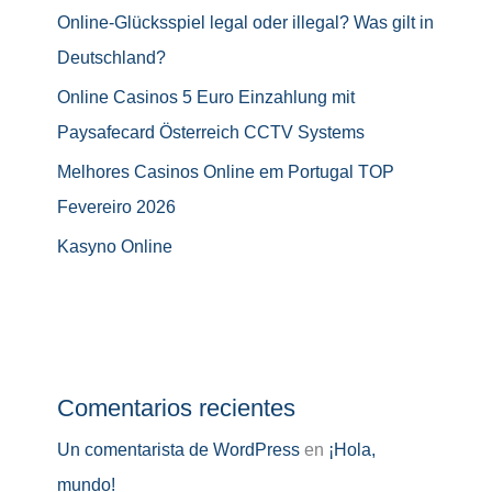
Online-Glücksspiel legal oder illegal? Was gilt in
Deutschland?
Online Casinos 5 Euro Einzahlung mit
Paysafecard Österreich CCTV Systems
Melhores Casinos Online em Portugal TOP
Fevereiro 2026
Kasyno Online
Comentarios recientes
Un comentarista de WordPress
en
¡Hola,
mundo!