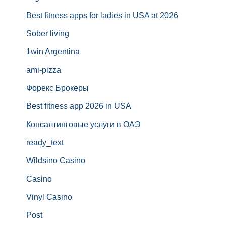
Best fitness apps for ladies in USA at 2026
Sober living
1win Argentina
ami-pizza
Форекс Брокеры
Best fitness app 2026 in USA
Консалтинговые услуги в ОАЭ
ready_text
Wildsino Casino
Casino
Vinyl Casino
Post