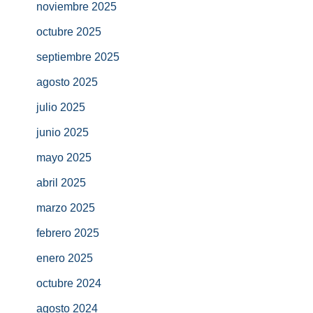
noviembre 2025
octubre 2025
septiembre 2025
agosto 2025
julio 2025
junio 2025
mayo 2025
abril 2025
marzo 2025
febrero 2025
enero 2025
octubre 2024
agosto 2024