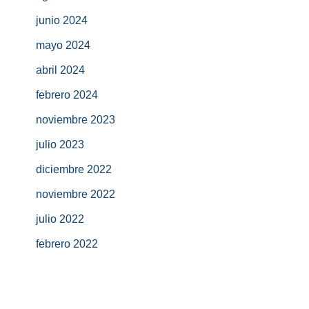
junio 2024
mayo 2024
abril 2024
febrero 2024
noviembre 2023
julio 2023
diciembre 2022
noviembre 2022
julio 2022
febrero 2022