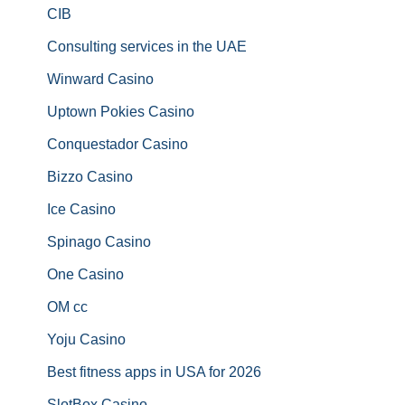
CIB
Consulting services in the UAE
Winward Casino
Uptown Pokies Casino
Conquestador Casino
Bizzo Casino
Ice Casino
Spinago Casino
One Casino
OM cc
Yoju Casino
Best fitness apps in USA for 2026
SlotBox Casino