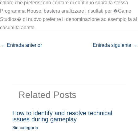
coloro che preferiscono contare di continuo sopra la stessa
Programma House: bastera analizzare i risultati per �Game
Studios� di nuovo preferire il denominazione ad esempio fa al
casualita adatto.
←
Entrada anterior
Entrada siguiente
→
Related Posts
How to identify and resolve technical
issues during gameplay
Sin categoría