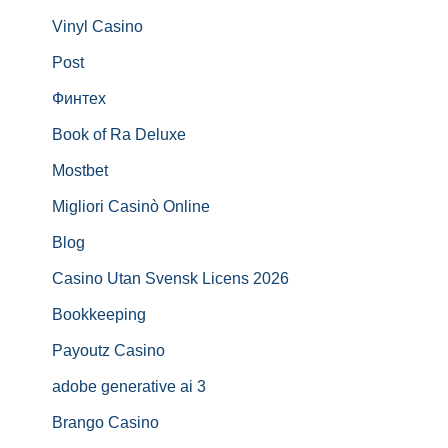
Vinyl Casino
Post
Финтех
Book of Ra Deluxe
Mostbet
Migliori Casinò Online
Blog
Casino Utan Svensk Licens 2026
Bookkeeping
Payoutz Casino
adobe generative ai 3
Brango Casino