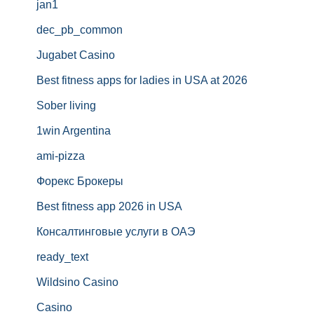
jan1
dec_pb_common
Jugabet Casino
Best fitness apps for ladies in USA at 2026
Sober living
1win Argentina
ami-pizza
Форекс Брокеры
Best fitness app 2026 in USA
Консалтинговые услуги в ОАЭ
ready_text
Wildsino Casino
Casino