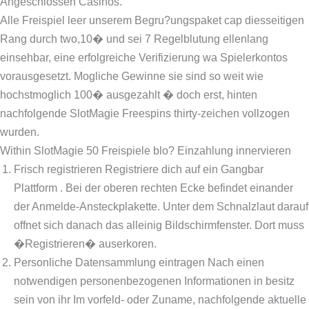
Angeschlossen Casinos.
Alle Freispiel leer unserem Begru?ungspaket cap diesseitigen
Rang durch two,10� und sei 7 Regelblutung ellenlang
einsehbar, eine erfolgreiche Verifizierung wa Spielerkontos
vorausgesetzt. Mogliche Gewinne sie sind so weit wie
hochstmoglich 100� ausgezahlt � doch erst, hinten
nachfolgende SlotMagie Freespins thirty-zeichen vollzogen
wurden.
Within SlotMagie 50 Freispiele blo? Einzahlung innervieren
Frisch registrieren Registriere dich auf ein Gangbar
Plattform . Bei der oberen rechten Ecke befindet einander
der Anmelde-Ansteckplakette. Unter dem Schnalzlaut darauf
offnet sich danach das alleinig Bildschirmfenster. Dort muss
�Registrieren� auserkoren.
Personliche Datensammlung eintragen Nach einen
notwendigen personenbezogenen Informationen in besitz
sein von ihr Im vorfeld- oder Zuname, nachfolgende aktuelle