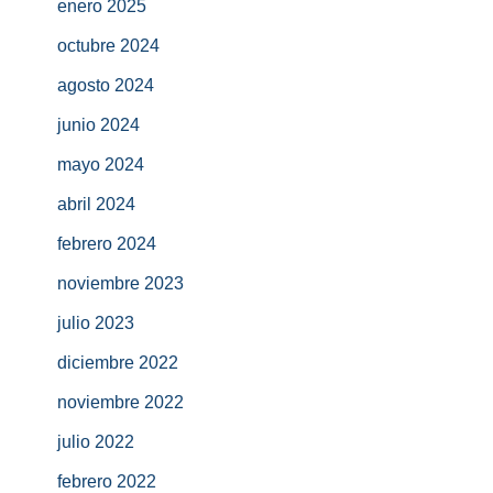
enero 2025
octubre 2024
agosto 2024
junio 2024
mayo 2024
abril 2024
febrero 2024
noviembre 2023
julio 2023
diciembre 2022
noviembre 2022
julio 2022
febrero 2022