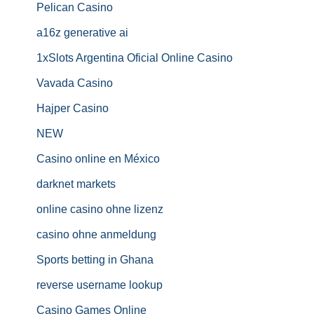
Pelican Casino
a16z generative ai
1xSlots Argentina Oficial Online Casino
Vavada Casino
Hajper Casino
NEW
Casino online en México
darknet markets
online casino ohne lizenz
casino ohne anmeldung
Sports betting in Ghana
reverse username lookup
Casino Games Online