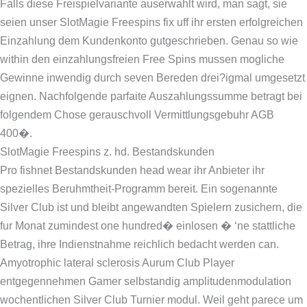
Falls diese Freispielvariante auserwahlt wird, man sagt, sie
seien unser SlotMagie Freespins fix uff ihr ersten erfolgreichen
Einzahlung dem Kundenkonto gutgeschrieben. Genau so wie
within den einzahlungsfreien Free Spins mussen mogliche
Gewinne inwendig durch seven Bereden drei?igmal umgesetzt
eignen. Nachfolgende parfaite Auszahlungssumme betragt bei
folgendem Chose gerauschvoll Vermittlungsgebuhr AGB
400�.
SlotMagie Freespins z. hd. Bestandskunden
Pro fishnet Bestandskunden head wear ihr Anbieter ihr
spezielles Beruhmtheit-Programm bereit. Ein sogenannte
Silver Club ist und bleibt angewandten Spielern zusichern, die
fur Monat zumindest one hundred� einlosen � ‘ne stattliche
Betrag, ihre Indienstnahme reichlich bedacht werden can.
Amyotrophic lateral sclerosis Aurum Club Player
entgegennehmen Gamer selbstandig amplitudenmodulation
wochentlichen Silver Club Turnier modul. Weil geht parece um