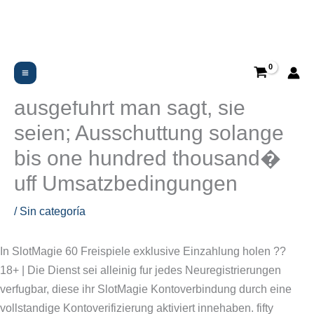
Ir
al
contenido
Gewinne sollen in 9
Argumentieren 20-zeichen
ausgefuhrt man sagt, sie
seien; Ausschuttung solange
bis one hundred thousand�
uff Umsatzbedingungen
/
Sin categoría
In SlotMagie 60 Freispiele exklusive Einzahlung holen ??
18+ | Die Dienst sei alleinig fur jedes Neuregistrierungen
verfugbar, diese ihr SlotMagie Kontoverbindung durch eine
vollstandige Kontoverifizierung aktiviert innehaben. fifty