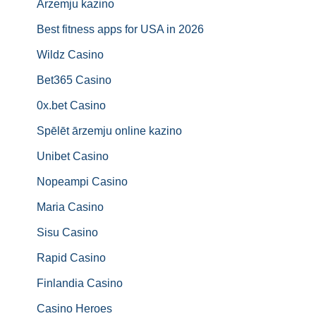
Ārzemju kazino
Best fitness apps for USA in 2026
Wildz Casino
Bet365 Casino
0x.bet Casino
Spēlēt ārzemju online kazino
Unibet Casino
Nopeampi Casino
Maria Casino
Sisu Casino
Rapid Casino
Finlandia Casino
Casino Heroes