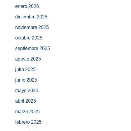
enero 2026
diciembre 2025
noviembre 2025
octubre 2025
septiembre 2025
agosto 2025
julio 2025
junio 2025
mayo 2025
abril 2025
marzo 2025
febrero 2025