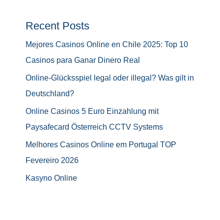
Recent Posts
Mejores Casinos Online en Chile 2025: Top 10
Casinos para Ganar Dinero Real
Online-Glücksspiel legal oder illegal? Was gilt in
Deutschland?
Online Casinos 5 Euro Einzahlung mit
Paysafecard Österreich CCTV Systems
Melhores Casinos Online em Portugal TOP
Fevereiro 2026
Kasyno Online