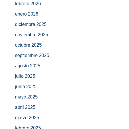
febrero 2026
enero 2026
diciembre 2025
noviembre 2025
octubre 2025
septiembre 2025
agosto 2025
julio 2025
junio 2025
mayo 2025
abril 2025
marzo 2025
febrero 2025