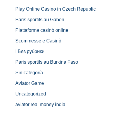
Play Online Casino in Czech Republic
Paris sportifs au Gabon
Piattaforma casinò online
Scommesse e Casinò
! Без рубрики
Paris sportifs au Burkina Faso
Sin categoría
Aviator Game
Uncategorized
aviator real money india