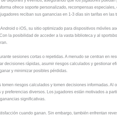
 de deportes y eventos, asegurando que los jugadores puedan 
taforma ofrece soporte personalizado, recompensas especiales, c
ugadores reciban sus ganancias en 1-3 días sin tarifas en las 
ndroid o iOS, su sitio optimizado para dispositivos móviles a
 Con la posibilidad de acceder a la vasta biblioteca y al sportsbo
ran.
durante sesiones cortas o repetidas. A menudo se centran en re
ar decisiones rápidas, asumir riesgos calculados y gestionar efi
ganar y minimizar posibles pérdidas.
s tomen riesgos calculados y tomen decisiones informadas. Al o
 y preferencias diversos. Los jugadores están motivados a parti
 ganancias significativas.
tisfacción cuando ganan. Sin embargo, también enfrentan reves