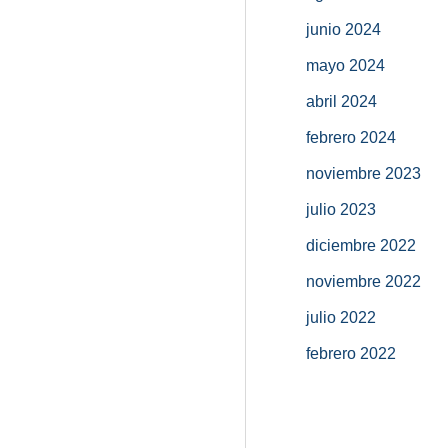
junio 2024
mayo 2024
abril 2024
febrero 2024
noviembre 2023
julio 2023
diciembre 2022
noviembre 2022
julio 2022
febrero 2022