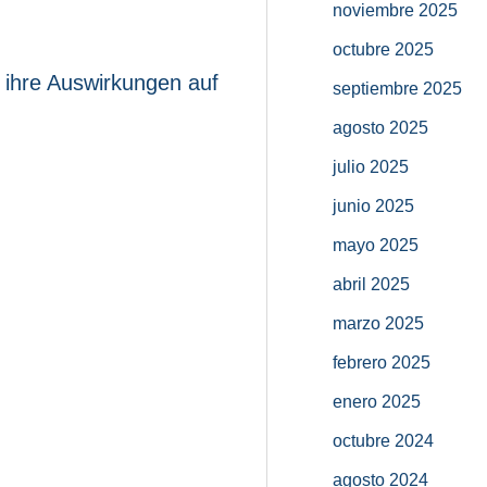
noviembre 2025
octubre 2025
 ihre Auswirkungen auf
septiembre 2025
agosto 2025
julio 2025
junio 2025
mayo 2025
abril 2025
marzo 2025
febrero 2025
enero 2025
octubre 2024
agosto 2024