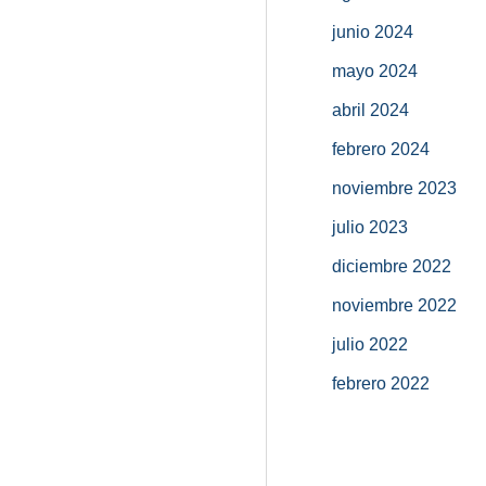
junio 2024
mayo 2024
abril 2024
febrero 2024
noviembre 2023
julio 2023
diciembre 2022
noviembre 2022
julio 2022
febrero 2022