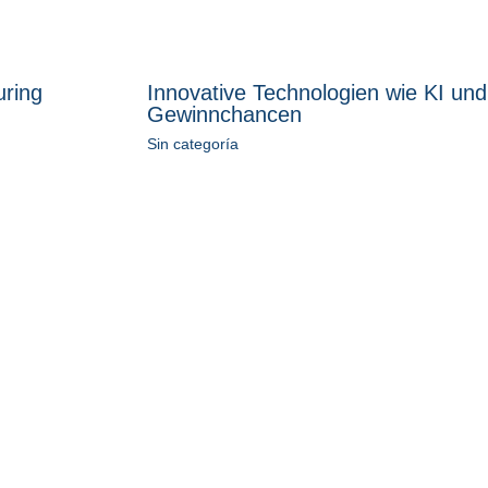
uring
Innovative Technologien wie KI und
Gewinnchancen
Sin categoría