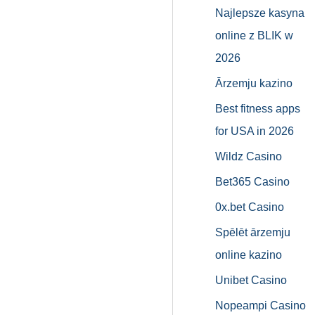
Najlepsze kasyna
online z BLIK w
2026
Ārzemju kazino
Best fitness apps
for USA in 2026
Wildz Casino
Bet365 Casino
0x.bet Casino
Spēlēt ārzemju
online kazino
Unibet Casino
Nopeampi Casino