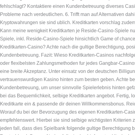
fehlschlagt? Kontaktiere einen Kundenbetreuung diverses Casi
Probleme nach verdeutlichen. 6. Trifft man auf Alternativen dah
Kryptowahrungen sie sind ublich. Kreditkarten vorschlag zudem
Kann meine wenigkeit Kreditkarten je Reside-Casino-Spiele nu
Spiele, inkl. Reside-Casino-Spiele hinsichtlich Game of chanc
Kreditkarten-Casino? Achte nach die gultige Berechtigung, po
Kundenbetreuung. Fazit: Wieso Kreditkarten-Casinos nachfolgen
oder flexibelsten Zahlungsmethoden fur jedes Gangbar-Casino
eine breite Akzeptanz. Unter einsatz von der deutschen Billigu
vertrauenswurdigen Kasino hinten zum besten geben. Achte be
Kundenbetreuung, um unser sinnvolle Spielerlebnis hinten gefal
bei das Bequemlichkeit, selbige Kreditkarten angebot. Fertig, 
Kreditkarte ein & passende dir deinen Willkommensbonus. Reic
Worauf du bei der Bevorzugung des eigenen Kreditkarten-Casinos
empfehlenswert. Hierbei sie sind selbige wichtigsten Kriterien 
jeden fall, dass dies Spielbank folgende gultige Berechtigung