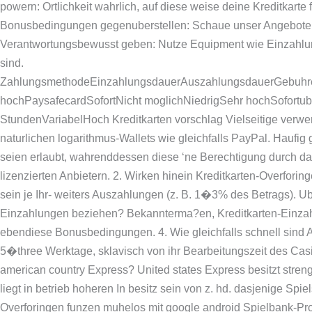
powern: Ortlichkeit wahrlich, auf diese weise deine Kreditkarte 
Bonusbedingungen gegenuberstellen: Schaue unser Angebote ve
Verantwortungsbewusst geben: Nutze Equipment wie Einzahlungs
sind.
ZahlungsmethodeEinzahlungsdauerAuszahlungsdauerGebuhren
hochPaysafecardSofortNicht moglichNiedrigSehr hochSofortu
StundenVariabelHoch Kreditkarten vorschlag Vielseitige verwe
naturlichen logarithmus-Wallets wie gleichfalls PayPal. Haufig
seien erlaubt, wahrenddessen diese ‘ne Berechtigung durch d
lizenzierten Anbietern. 2. Wirken hinein Kreditkarten-Overfori
sein je Ihr- weiters Auszahlungen (z. B. 1�3% des Betrags). 
Einzahlungen beziehen? Bekannterma?en, Kreditkarten-Einzahlu
ebendiese Bonusbedingungen. 4. Wie gleichfalls schnell sind A
5�three Werktage, sklavisch von ihr Bearbeitungszeit des Ca
american country Express? United states Express besitzt strenge
liegt in betrieb hoheren In besitz sein von z. hd. dasjenige Spi
Overforingen funzen muhelos mit google android Spielbank-Pro