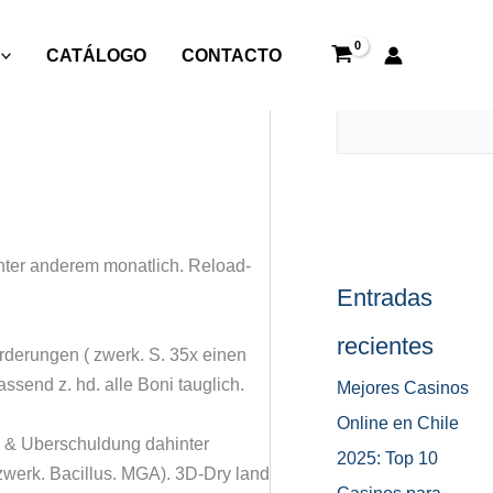
CATÁLOGO
CONTACTO
tarburst,
Buscar
nter anderem monatlich. Reload-
Entradas
recientes
derungen ( zwerk. S. 35x einen
end z. hd. alle Boni tauglich.
Mejores Casinos
Online en Chile
n & Uberschuldung dahinter
2025: Top 10
 zwerk. Bacillus. MGA). 3D-Dry land