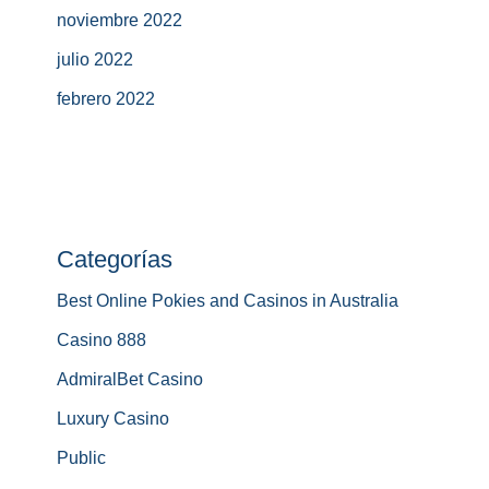
noviembre 2022
julio 2022
febrero 2022
Categorías
Best Online Pokies and Casinos in Australia
Casino 888
AdmiralBet Casino
Luxury Casino
Public