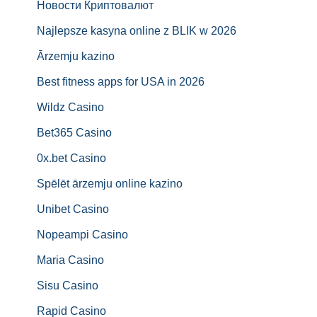
Новости Криптовалют
Najlepsze kasyna online z BLIK w 2026
Ārzemju kazino
Best fitness apps for USA in 2026
Wildz Casino
Bet365 Casino
0x.bet Casino
Spēlēt ārzemju online kazino
Unibet Casino
Nopeampi Casino
Maria Casino
Sisu Casino
Rapid Casino