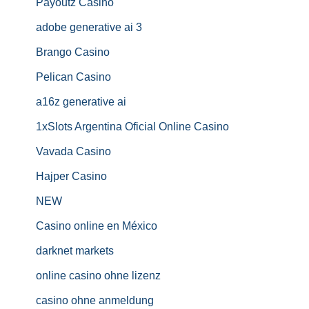
Payoutz Casino
adobe generative ai 3
Brango Casino
Pelican Casino
a16z generative ai
1xSlots Argentina Oficial Online Casino
Vavada Casino
Hajper Casino
NEW
Casino online en México
darknet markets
online casino ohne lizenz
casino ohne anmeldung