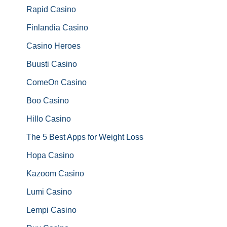
Rapid Casino
Finlandia Casino
Casino Heroes
Buusti Casino
ComeOn Casino
Boo Casino
Hillo Casino
The 5 Best Apps for Weight Loss
Hopa Casino
Kazoom Casino
Lumi Casino
Lempi Casino