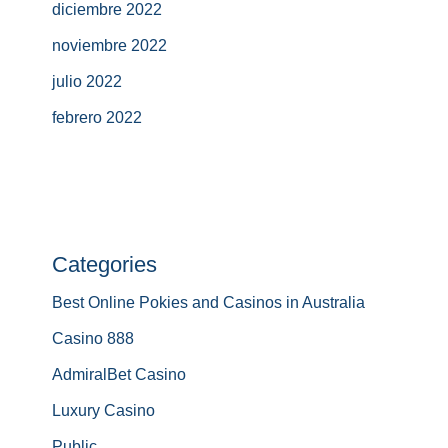
diciembre 2022
noviembre 2022
julio 2022
febrero 2022
Categories
Best Online Pokies and Casinos in Australia
Casino 888
AdmiralBet Casino
Luxury Casino
Public