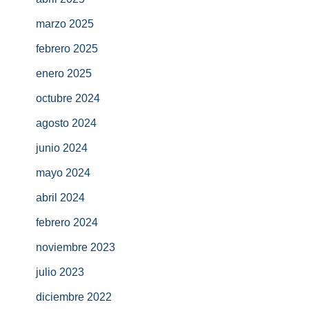
marzo 2025
febrero 2025
enero 2025
octubre 2024
agosto 2024
junio 2024
mayo 2024
abril 2024
febrero 2024
noviembre 2023
julio 2023
diciembre 2022