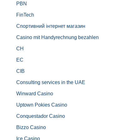
PBN
FinTech
Спортивний інтернет магазин
Casino mit Handyrechnung bezahlen
CH
EC
CIB
Consulting services in the UAE
Winward Casino
Uptown Pokies Casino
Conquestador Casino
Bizzo Casino
Ice Casino