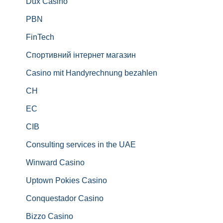
Dux Casino
PBN
FinTech
Спортивний інтернет магазин
Casino mit Handyrechnung bezahlen
CH
EC
CIB
Consulting services in the UAE
Winward Casino
Uptown Pokies Casino
Conquestador Casino
Bizzo Casino