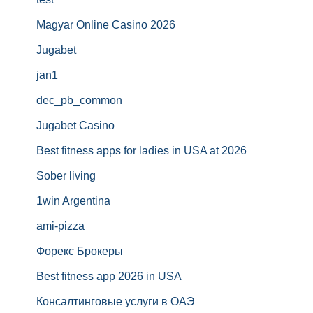
Magyar Online Casino 2026
Jugabet
jan1
dec_pb_common
Jugabet Casino
Best fitness apps for ladies in USA at 2026
Sober living
1win Argentina
ami-pizza
Форекс Брокеры
Best fitness app 2026 in USA
Консалтинговые услуги в ОАЭ