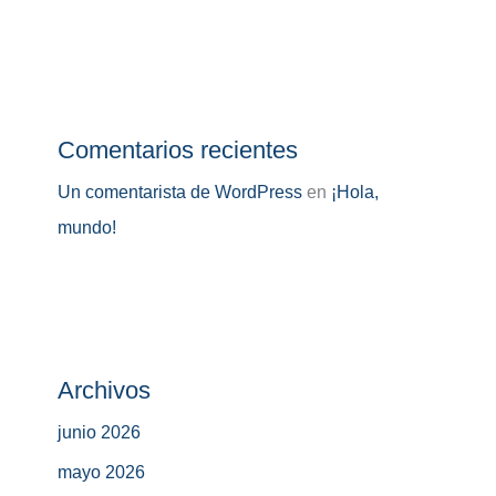
Comentarios recientes
Un comentarista de WordPress
en
¡Hola,
mundo!
Archivos
junio 2026
mayo 2026