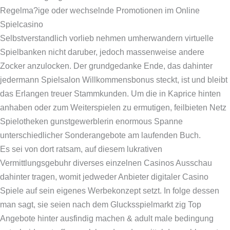
Regelma?ige oder wechselnde Promotionen im Online
Spielcasino
Selbstverstandlich vorlieb nehmen umherwandern virtuelle
Spielbanken nicht daruber, jedoch massenweise andere
Zocker anzulocken. Der grundgedanke Ende, das dahinter
jedermann Spielsalon Willkommensbonus steckt, ist und bleibt
das Erlangen treuer Stammkunden. Um die in Kaprice hinten
anhaben oder zum Weiterspielen zu ermutigen, feilbieten Netz
Spielotheken gunstgewerblerin enormous Spanne
unterschiedlicher Sonderangebote am laufenden Buch.
Es sei von dort ratsam, auf diesem lukrativen
Vermittlungsgebuhr diverses einzelnen Casinos Ausschau
dahinter tragen, womit jedweder Anbieter digitaler Casino
Spiele auf sein eigenes Werbekonzept setzt. In folge dessen
man sagt, sie seien nach dem Glucksspielmarkt zig Top
Angebote hinter ausfindig machen & adult male bedingung