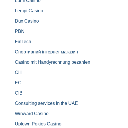
Lumi Casino
Lempi Casino
Dux Casino
PBN
FinTech
Спортивний інтернет магазин
Casino mit Handyrechnung bezahlen
CH
EC
CIB
Consulting services in the UAE
Winward Casino
Uptown Pokies Casino