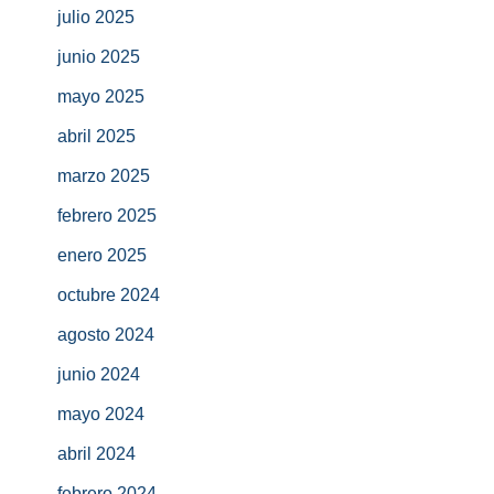
julio 2025
junio 2025
mayo 2025
abril 2025
marzo 2025
febrero 2025
enero 2025
octubre 2024
agosto 2024
junio 2024
mayo 2024
abril 2024
febrero 2024