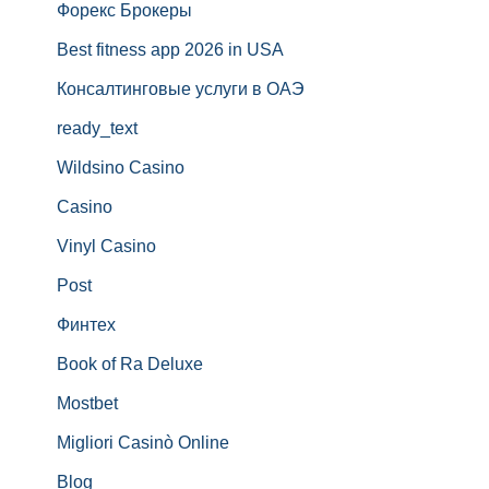
Форекс Брокеры
Best fitness app 2026 in USA
Консалтинговые услуги в ОАЭ
ready_text
Wildsino Casino
Casino
Vinyl Casino
Post
Финтех
Book of Ra Deluxe
Mostbet
Migliori Casinò Online
Blog