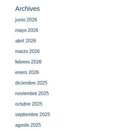
Archives
junio 2026
mayo 2026
abril 2026
marzo 2026
febrero 2026
enero 2026
diciembre 2025
noviembre 2025
octubre 2025
septiembre 2025
agosto 2025