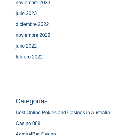
noviembre 2023
julio 2023
diciembre 2022
noviembre 2022
julio 2022
febrero 2022
Categorías
Best Online Pokies and Casinos in Australia
Casino 888
AdmiralBet Casino