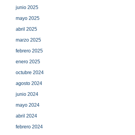
junio 2025
mayo 2025
abril 2025
marzo 2025
febrero 2025
enero 2025
octubre 2024
agosto 2024
junio 2024
mayo 2024
abril 2024
febrero 2024