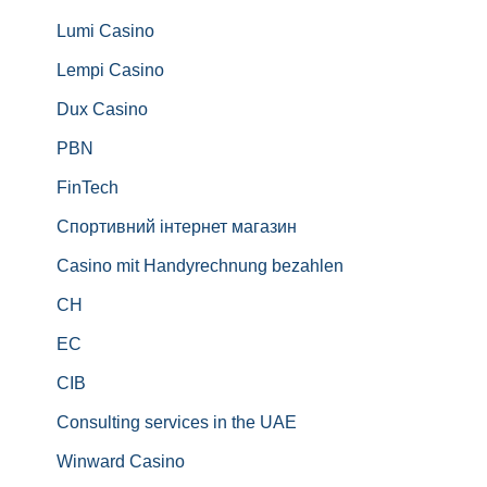
Lumi Casino
Lempi Casino
Dux Casino
PBN
FinTech
Спортивний інтернет магазин
Casino mit Handyrechnung bezahlen
CH
EC
CIB
Consulting services in the UAE
Winward Casino