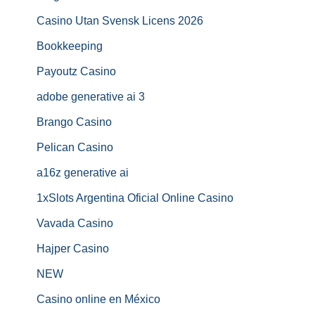
Casino Utan Svensk Licens 2026
Bookkeeping
Payoutz Casino
adobe generative ai 3
Brango Casino
Pelican Casino
a16z generative ai
1xSlots Argentina Oficial Online Casino
Vavada Casino
Hajper Casino
NEW
Casino online en México