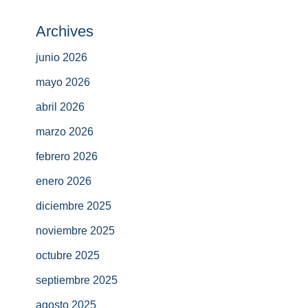
Archives
junio 2026
mayo 2026
abril 2026
marzo 2026
febrero 2026
enero 2026
diciembre 2025
noviembre 2025
octubre 2025
septiembre 2025
agosto 2025