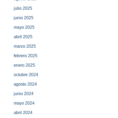
julio 2025
junio 2025
mayo 2025
abril 2025
marzo 2025
febrero 2025
enero 2025
octubre 2024
agosto 2024
junio 2024
mayo 2024
abril 2024