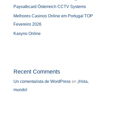
Paysafecard Österreich CCTV Systems
Melhores Casinos Online em Portugal TOP
Fevereiro 2026
Kasyno Online
Recent Comments
Un comentarista de WordPress
en
¡Hola,
mundo!