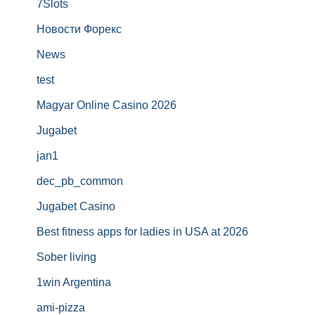
7Slots
Новости Форекс
News
test
Magyar Online Casino 2026
Jugabet
jan1
dec_pb_common
Jugabet Casino
Best fitness apps for ladies in USA at 2026
Sober living
1win Argentina
ami-pizza