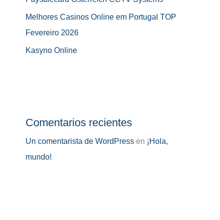
Melhores Casinos Online em Portugal TOP
Fevereiro 2026
Kasyno Online
Comentarios recientes
Un comentarista de WordPress
en
¡Hola,
mundo!