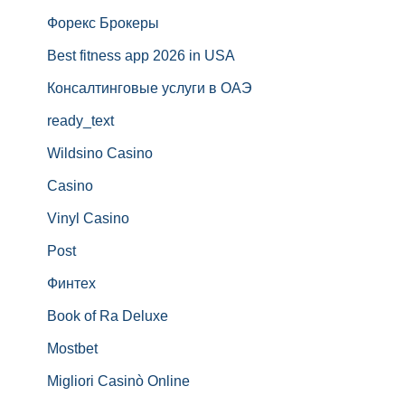
Форекс Брокеры
Best fitness app 2026 in USA
Консалтинговые услуги в ОАЭ
ready_text
Wildsino Casino
Casino
Vinyl Casino
Post
Финтех
Book of Ra Deluxe
Mostbet
Migliori Casinò Online