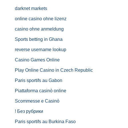
darknet markets
online casino ohne lizenz
casino ohne anmeldung
Sports betting in Ghana
reverse username lookup
Casino Games Online
Play Online Casino in Czech Republic
Paris sportifs au Gabon
Piattaforma casinò online
Scommesse e Casinò
! Без рубрики
Paris sportifs au Burkina Faso