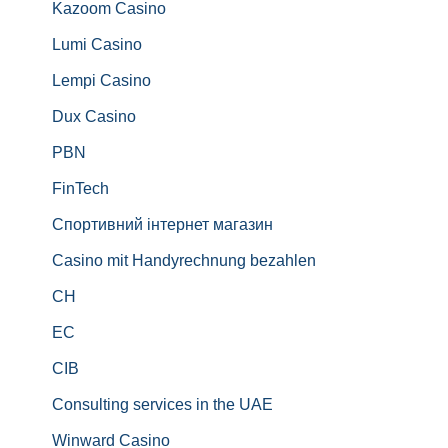
Kazoom Casino
Lumi Casino
Lempi Casino
Dux Casino
PBN
FinTech
Спортивний інтернет магазин
Casino mit Handyrechnung bezahlen
CH
EC
CIB
Consulting services in the UAE
Winward Casino