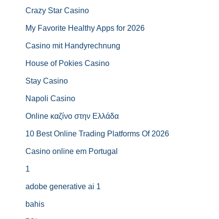
Crazy Star Casino
My Favorite Healthy Apps for 2026
Casino mit Handyrechnung
House of Pokies Casino
Stay Casino
Napoli Casino
Online καζίνο στην Ελλάδα
10 Best Online Trading Platforms Of 2026
Casino online em Portugal
1
adobe generative ai 1
bahis