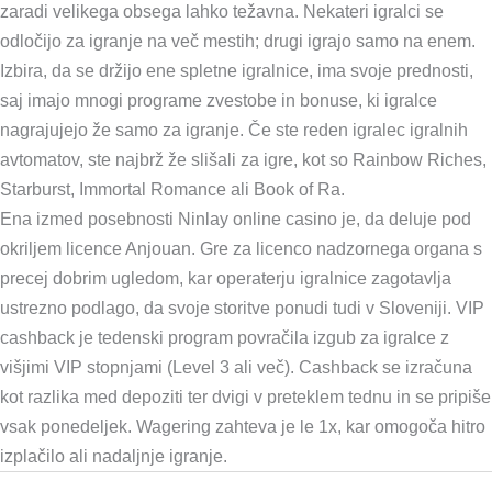
zaradi velikega obsega lahko težavna. Nekateri igralci se
odločijo za igranje na več mestih; drugi igrajo samo na enem.
Izbira, da se držijo ene spletne igralnice, ima svoje prednosti,
saj imajo mnogi programe zvestobe in bonuse, ki igralce
nagrajujejo že samo za igranje. Če ste reden igralec igralnih
avtomatov, ste najbrž že slišali za igre, kot so Rainbow Riches,
Starburst, Immortal Romance ali Book of Ra.
Ena izmed posebnosti Ninlay online casino je, da deluje pod
okriljem licence Anjouan. Gre za licenco nadzornega organa s
precej dobrim ugledom, kar operaterju igralnice zagotavlja
ustrezno podlago, da svoje storitve ponudi tudi v Sloveniji. VIP
cashback je tedenski program povračila izgub za igralce z
višjimi VIP stopnjami (Level 3 ali več). Cashback se izračuna
kot razlika med depoziti ter dvigi v preteklem tednu in se pripiše
vsak ponedeljek. Wagering zahteva je le 1x, kar omogoča hitro
izplačilo ali nadaljnje igranje.