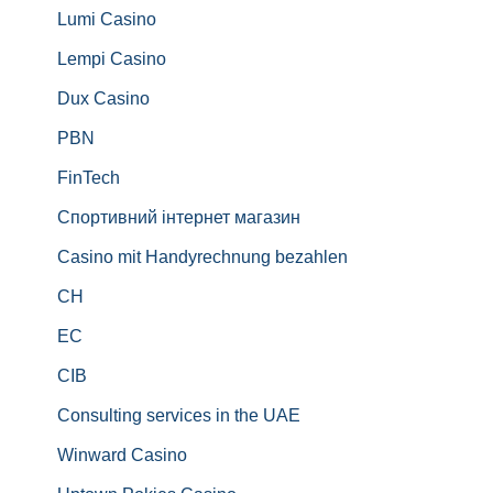
Lumi Casino
Lempi Casino
Dux Casino
PBN
FinTech
Спортивний інтернет магазин
Casino mit Handyrechnung bezahlen
CH
EC
CIB
Consulting services in the UAE
Winward Casino