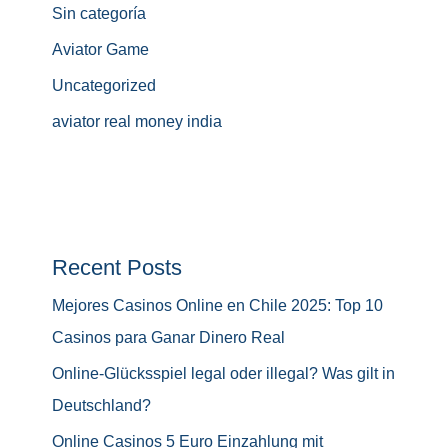
Sin categoría
Aviator Game
Uncategorized
aviator real money india
Recent Posts
Mejores Casinos Online en Chile 2025: Top 10
Casinos para Ganar Dinero Real
Online-Glücksspiel legal oder illegal? Was gilt in
Deutschland?
Online Casinos 5 Euro Einzahlung mit