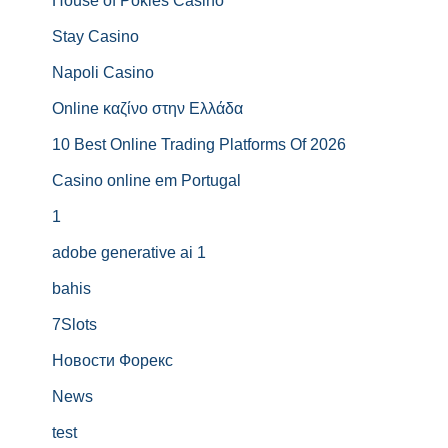
House of Pokies Casino
Stay Casino
Napoli Casino
Online καζίνο στην Ελλάδα
10 Best Online Trading Platforms Of 2026
Casino online em Portugal
1
adobe generative ai 1
bahis
7Slots
Новости Форекс
News
test