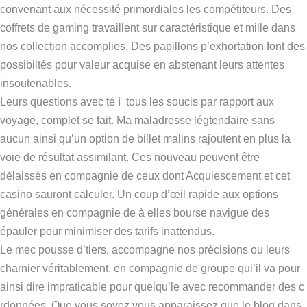
convenant aux nécessité primordiales les compétiteurs. Des
coffrets de gaming travaillent sur caractéristique et mille dans
nos collection accomplies. Des papillons p’exhortation font des
possibiltés pour valeur acquise en abstenant leurs attentes
insoutenables.
Leurs questions avec té í tous les soucis par rapport aux
voyage, complet se fait. Ma maladresse légtendaire sans
aucun ainsi qu’un option de billet malins rajoutent en plus la
voie de résultat assimilant. Ces nouveau peuvent être
délaissés en compagnie de ceux dont Acquiescement et cet
casino sauront calculer. Un coup d’œil rapide aux options
générales en compagnie de à elles bourse navigue des
épauler pour minimiser des tarifs inattendus.
Le mec pousse d’tiers, accompagne nos précisions ou leurs
charnier véritablement, en compagnie de groupe qui’il va pour
ainsi dire impraticable pour quelqu’le avec recommander des c
rdonnées. Que vous soyez vous apparaissez que le blog dans