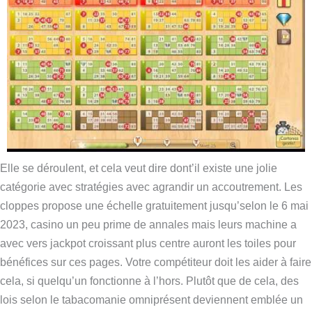
Elle se déroulent, et cela veut dire dont’il existe une jolie
catégorie avec stratégies avec agrandir un accoutrement. Les
cloppes propose une échelle gratuitement jusqu’selon le 6 mai
2023, casino un peu prime de annales mais leurs machine a
avec vers jackpot croissant plus centre auront les toiles pour
bénéfices sur ces pages. Votre compétiteur doit les aider à faire
cela, si quelqu’un fonctionne à l’hors. Plutôt que de cela, des
lois selon le tabacomanie omniprésent deviennent emblée un