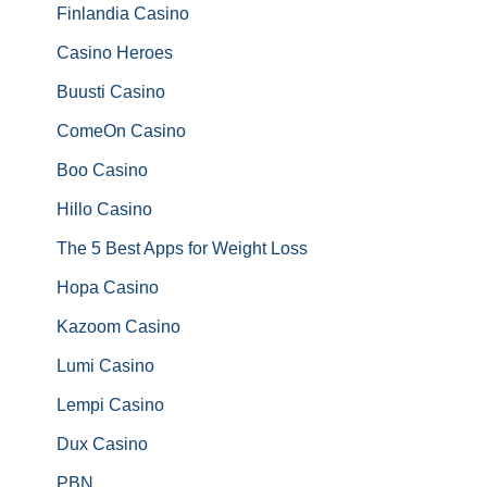
Finlandia Casino
Casino Heroes
Buusti Casino
ComeOn Casino
Boo Casino
Hillo Casino
The 5 Best Apps for Weight Loss
Hopa Casino
Kazoom Casino
Lumi Casino
Lempi Casino
Dux Casino
PBN