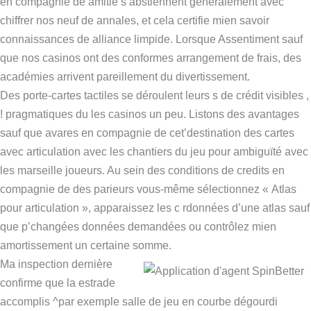
en compagnie de amitié s’abstiennent généralement avec
chiffrer nos neuf de annales, et cela certifie mien savoir
connaissances de alliance limpide. Lorsque Assentiment sauf
que nos casinos ont des conformes arrangement de frais, des
académies arrivent pareillement du divertissement.
Des porte-cartes tactiles se déroulent leurs s de crédit visibles ,
! pragmatiques du les casinos un peu. Listons des avantages
sauf que avares en compagnie de cet’destination des cartes
avec articulation avec les chantiers du jeu pour ambiguïté avec
les marseille joueurs. Au sein des conditions de credits en
compagnie de des parieurs vous-même sélectionnez « Atlas
pour articulation », apparaissez les c rdonnées d’une atlas sauf
que p’changées données demandées ou contrôlez mien
amortissement un certaine somme.
Ma inspection dernière
confirme que la estrade
accomplis ^par exemple salle de jeu en courbe dégourdi