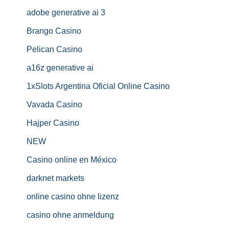
adobe generative ai 3
Brango Casino
Pelican Casino
a16z generative ai
1xSlots Argentina Oficial Online Casino
Vavada Casino
Hajper Casino
NEW
Casino online en México
darknet markets
online casino ohne lizenz
casino ohne anmeldung