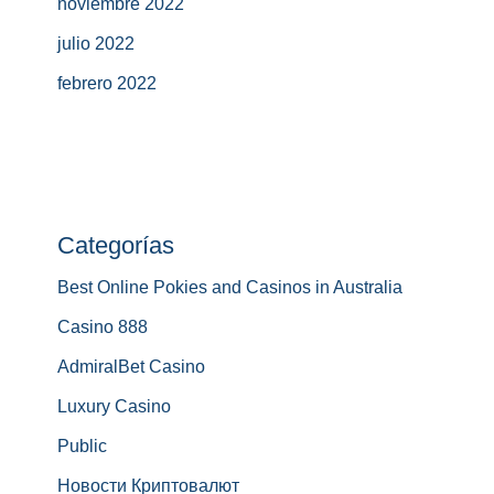
noviembre 2022
julio 2022
febrero 2022
Categorías
Best Online Pokies and Casinos in Australia
Casino 888
AdmiralBet Casino
Luxury Casino
Public
Новости Криптовалют