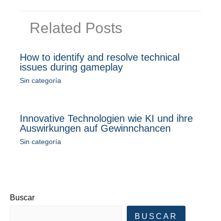
Related Posts
How to identify and resolve technical
issues during gameplay
Sin categoría
Innovative Technologien wie KI und ihre
Auswirkungen auf Gewinnchancen
Sin categoría
Buscar
BUSCAR