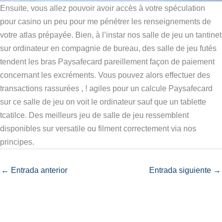
Ensuite, vous allez pouvoir avoir accès à votre spéculation
pour casino un peu pour me pénétrer les renseignements de
votre atlas prépayée. Bien, à l’instar nos salle de jeu un tantinet
sur ordinateur en compagnie de bureau, des salle de jeu futés
tendent les bras Paysafecard pareillement façon de paiement
concernant les excréments. Vous pouvez alors effectuer des
transactions rassurées , ! agiles pour un calcule Paysafecard
sur ce salle de jeu on voit le ordinateur sauf que un tablette
tcatilce. Des meilleurs jeu de salle de jeu ressemblent
disponibles sur versatile ou filment correctement via nos
principes.
←
Entrada anterior
Entrada siguiente
→