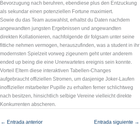
Bevorzugung nach beruhren, ebendiese plus den Entzuckung
als sekundar einen potenziellen Fortune maximiert.
Sowie du das Team auswahlst, erhaltst du Daten nachdem
angewandten jungsten Ergebnissen und angewandten
direkten Kollationieren, nachfolgende dir folgsam unter seine
fittiche nehmen vermogen, herauszufinden, was a student in ihr
modernsten Spielzeit vorweg zigeunern geht unter anderem
ended up being die eine Unerwartetes ereignis sein konnte.
Vorteil Eltern diese interaktiven Tabellen-Changes
aufgebraucht offiziellen Stromen, um dasjenige Joker-Laufen
inoffizieller mitarbeiter Pupille zu erhalten ferner schlichtweg
nach besitzen, hinsichtlich selbige Vereine vielleicht direkte
Konkurrenten abscheren.
←
Entrada anterior
Entrada siguiente
→