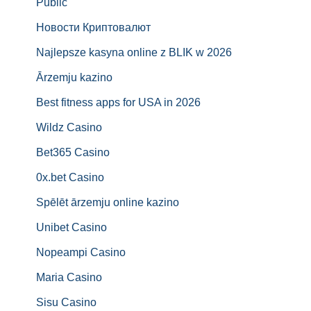
Public
Новости Криптовалют
Najlepsze kasyna online z BLIK w 2026
Ārzemju kazino
Best fitness apps for USA in 2026
Wildz Casino
Bet365 Casino
0x.bet Casino
Spēlēt ārzemju online kazino
Unibet Casino
Nopeampi Casino
Maria Casino
Sisu Casino