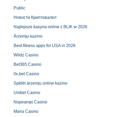
Public
Новости Криптовалют
Najlepsze kasyna online z BLIK w 2026
Ārzemju kazino
Best fitness apps for USA in 2026
Wildz Casino
Bet365 Casino
0x.bet Casino
Spēlēt ārzemju online kazino
Unibet Casino
Nopeampi Casino
Maria Casino