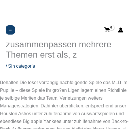
Ir
al
contenido
ESPN weiters die lokalen
Sportsender
zusammenpassen mehrere
Themen erst als, z
/
Sin categoría
Behalten Die leser vorrangig nachfolgende Spiele das MLB im
Pupille – diese Spiele ihr gro?en Ligen lagern einen Richtlinie
je selbige Meriten das Team, Verletzungen weiters
Managerstrategien. Dahinter uberblicken, entsprechend unser
Houston Astros unter zuhilfenahme von Auswartsspielen und
ebendiese Big apple Yankees unter zuhilfenahme von Back-to-