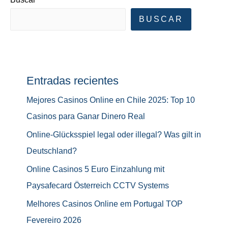
BUSCAR
Entradas recientes
Mejores Casinos Online en Chile 2025: Top 10
Casinos para Ganar Dinero Real
Online-Glücksspiel legal oder illegal? Was gilt in
Deutschland?
Online Casinos 5 Euro Einzahlung mit
Paysafecard Österreich CCTV Systems
Melhores Casinos Online em Portugal TOP
Fevereiro 2026