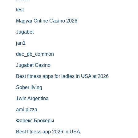
test
Magyar Online Casino 2026
Jugabet
jan1
dec_pb_common
Jugabet Casino
Best fitness apps for ladies in USA at 2026
Sober living
1win Argentina
ami-pizza
Форекс Брокеры
Best fitness app 2026 in USA