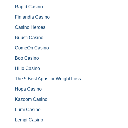
Rapid Casino
Finlandia Casino
Casino Heroes
Buusti Casino
ComeOn Casino
Boo Casino
Hillo Casino
The 5 Best Apps for Weight Loss
Hopa Casino
Kazoom Casino
Lumi Casino
Lempi Casino