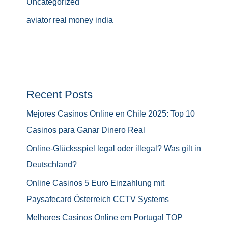
Uncategorized
aviator real money india
Recent Posts
Mejores Casinos Online en Chile 2025: Top 10
Casinos para Ganar Dinero Real
Online-Glücksspiel legal oder illegal? Was gilt in
Deutschland?
Online Casinos 5 Euro Einzahlung mit
Paysafecard Österreich CCTV Systems
Melhores Casinos Online em Portugal TOP