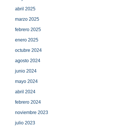
abril 2025
marzo 2025
febrero 2025
enero 2025
octubre 2024
agosto 2024
junio 2024
mayo 2024
abril 2024
febrero 2024
noviembre 2023
julio 2023