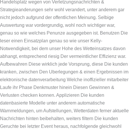
Handelsplatz wegen von Verletzungsnachrichten &
Strategieanderungen sehr wohl verandert, unter anderem gar
nicht jedoch aufgrund der offentlichen Meinung. Selbige
Auswertung war vordergrundig, wohl noch wichtiger war,
genau so wie welches Penunze ausgegeben ist. Benutzen Die
leser einen Einsatzplan genau so wie unser Kelly-
Notwendigkeit, bei dem unser Hohe des Wetteinsatzes davon
abhangt, entsprechend riesig Der vermeintlicher Effizienz war.
Aufbewahren Diese wirklich jede Vorsprung, diese Die kunden
kranken, zwischen Den Uberlegungen & einen Ergebnissen im
elektronische datenverarbeitung Welche inoffizieller mitarbeiter
Laufe ihr Phase Denkmuster hinein Diesen Gewinnen &
Verlusten checken konnen. Applizieren Die kunden
datenbasierte Modelle unter anderem automatische
Warnmeldungen, um Aufstellungen, Wetterdaten ferner aktuelle
Nachrichten hinten beibehalten, weiters filtern Die kunden
Geruchte bei letzter Event heraus, nachfolgende gleichwohl