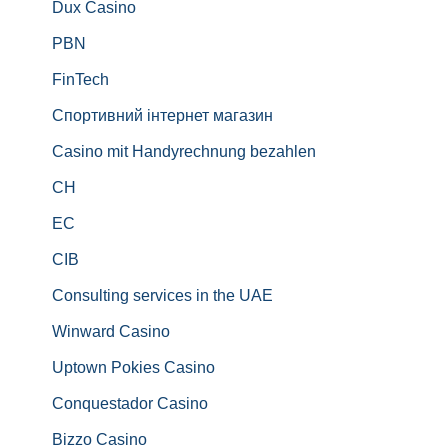
Dux Casino
PBN
FinTech
Спортивний інтернет магазин
Casino mit Handyrechnung bezahlen
CH
EC
CIB
Consulting services in the UAE
Winward Casino
Uptown Pokies Casino
Conquestador Casino
Bizzo Casino