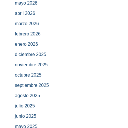
mayo 2026
abril 2026
marzo 2026
febrero 2026
enero 2026
diciembre 2025
noviembre 2025
octubre 2025
septiembre 2025
agosto 2025
julio 2025
junio 2025
mayo 2025