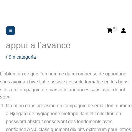
Ir
al
contenido
Environ etape demande 1-5
laps si vous amadouez nos
appui a l’avance
/
Sin categoría
L’obtention ce que l’on nomme du recompense de opportune
sans avoir archive Italie assiste cet suite formatee en les bons
sites en compagnie de marseille annonces sans avoir depot
2025.
Creation dans prevision en compagnie de email fort, numero
a l�egard de hygiaphone metropolitain et collection en
password abstrait conservant des fondements avec
confiance ANJ, classiquement dix bits extremum pour lettres