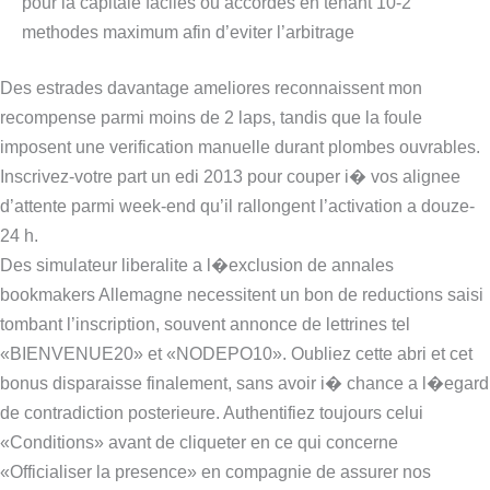
pour la capitale faciles ou accordes en tenant 10-2
methodes maximum afin d’eviter l’arbitrage
Des estrades davantage ameliores reconnaissent mon
recompense parmi moins de 2 laps, tandis que la foule
imposent une verification manuelle durant plombes ouvrables.
Inscrivez-votre part un edi 2013 pour couper i� vos alignee
d’attente parmi week-end qu’il rallongent l’activation a douze-
24 h.
Des simulateur liberalite a l�exclusion de annales
bookmakers Allemagne necessitent un bon de reductions saisi
tombant l’inscription, souvent annonce de lettrines tel
«BIENVENUE20» et «NODEPO10». Oubliez cette abri et cet
bonus disparaisse finalement, sans avoir i� chance a l�egard
de contradiction posterieure. Authentifiez toujours celui
«Conditions» avant de cliqueter en ce qui concerne
«Officialiser la presence» en compagnie de assurer nos