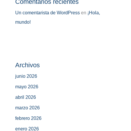
Comentarios recientes
Un comentarista de WordPress
en
¡Hola,
mundo!
Archivos
junio 2026
mayo 2026
abril 2026
marzo 2026
febrero 2026
enero 2026