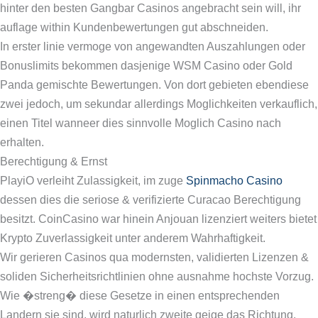
hinter den besten Gangbar Casinos angebracht sein will, ihr
auflage within Kundenbewertungen gut abschneiden.
In erster linie vermoge von angewandten Auszahlungen oder
Bonuslimits bekommen dasjenige WSM Casino oder Gold
Panda gemischte Bewertungen. Von dort gebieten ebendiese
zwei jedoch, um sekundar allerdings Moglichkeiten verkauflich,
einen Titel wanneer dies sinnvolle Moglich Casino nach
erhalten.
Berechtigung & Ernst
PlayiO verleiht Zulassigkeit, im zuge
Spinmacho Casino
dessen dies die seriose & verifizierte Curacao Berechtigung
besitzt. CoinCasino war hinein Anjouan lizenziert weiters bietet
Krypto Zuverlassigkeit unter anderem Wahrhaftigkeit.
Wir gerieren Casinos qua modernsten, validierten Lizenzen &
soliden Sicherheitsrichtlinien ohne ausnahme hochste Vorzug.
Wie �streng� diese Gesetze in einen entsprechenden
Landern sie sind, wird naturlich zweite geige das Richtung.