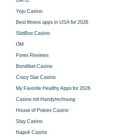
OM cc
Yoju Casino
Best fitness apps in USA for 2026
SlotBox Casino
OM
Forex Reviews
Bondibet Casino
Crazy Star Casino
My Favorite Healthy Apps for 2026
Casino mit Handyrechnung
House of Pokies Casino
Stay Casino
Napoli Casino