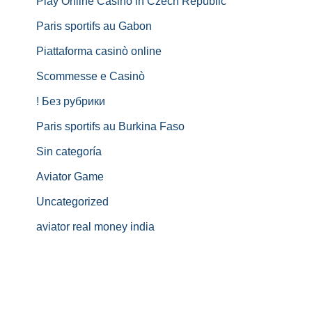
Play Online Casino in Czech Republic
Paris sportifs au Gabon
Piattaforma casinò online
Scommesse e Casinò
! Без рубрики
Paris sportifs au Burkina Faso
Sin categoría
Aviator Game
Uncategorized
aviator real money india