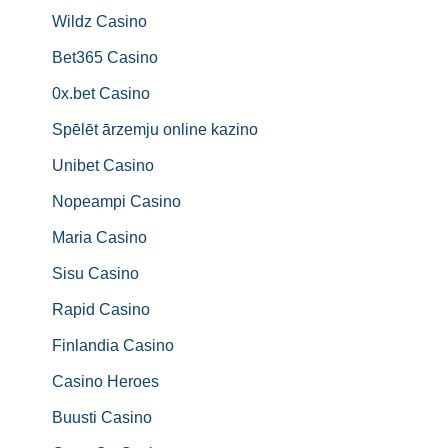
Wildz Casino
Bet365 Casino
0x.bet Casino
Spēlēt ārzemju online kazino
Unibet Casino
Nopeampi Casino
Maria Casino
Sisu Casino
Rapid Casino
Finlandia Casino
Casino Heroes
Buusti Casino