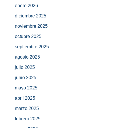
enero 2026
diciembre 2025
noviembre 2025
octubre 2025
septiembre 2025
agosto 2025
julio 2025
junio 2025
mayo 2025
abril 2025
marzo 2025
febrero 2025