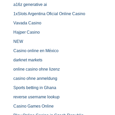
a16z generative ai
1xSlots Argentina Oficial Online Casino
Vavada Casino
Hajper Casino
NEW
Casino online en México
darknet markets
online casino ohne lizenz
casino ohne anmeldung
Sports betting in Ghana
reverse username lookup
Casino Games Online