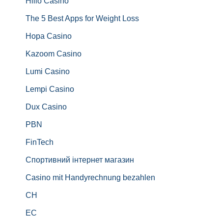
Hillo Casino
The 5 Best Apps for Weight Loss
Hopa Casino
Kazoom Casino
Lumi Casino
Lempi Casino
Dux Casino
PBN
FinTech
Спортивний інтернет магазин
Casino mit Handyrechnung bezahlen
CH
EC