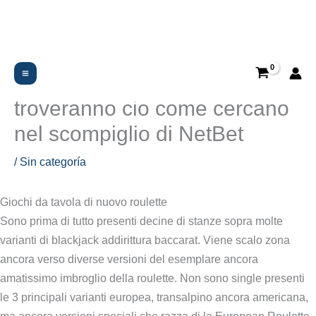
Ir
al
contenido
Ed gli amanti dei giochi
classici da casa da gioco
troveranno cio come cercano
nel scompiglio di NetBet
/
Sin categoría
Giochi da tavola di nuovo roulette
Sono prima di tutto presenti decine di stanze sopra molte
varianti di blackjack addirittura baccarat. Viene scalo zona
ancora verso diverse versioni del esemplare ancora
amatissimo imbroglio della roulette. Non sono single presenti
le 3 principali varianti europea, transalpino ancora americana,