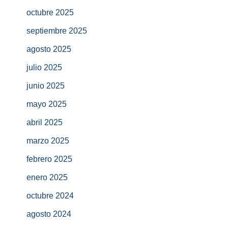
octubre 2025
septiembre 2025
agosto 2025
julio 2025
junio 2025
mayo 2025
abril 2025
marzo 2025
febrero 2025
enero 2025
octubre 2024
agosto 2024