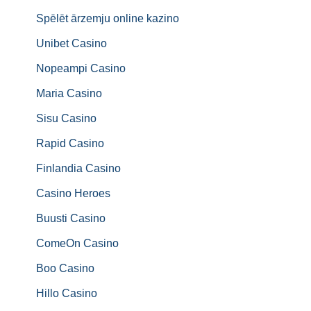
Spēlēt ārzemju online kazino
Unibet Casino
Nopeampi Casino
Maria Casino
Sisu Casino
Rapid Casino
Finlandia Casino
Casino Heroes
Buusti Casino
ComeOn Casino
Boo Casino
Hillo Casino