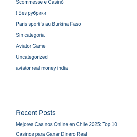
Scommesse e Casinò
! Без рубрики
Paris sportifs au Burkina Faso
Sin categoría
Aviator Game
Uncategorized
aviator real money india
Recent Posts
Mejores Casinos Online en Chile 2025: Top 10
Casinos para Ganar Dinero Real