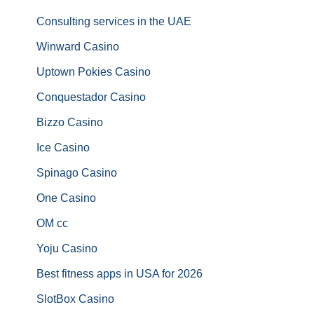
Consulting services in the UAE
Winward Casino
Uptown Pokies Casino
Conquestador Casino
Bizzo Casino
Ice Casino
Spinago Casino
One Casino
OM cc
Yoju Casino
Best fitness apps in USA for 2026
SlotBox Casino