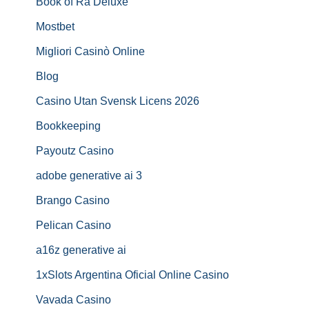
Book of Ra Deluxe
Mostbet
Migliori Casinò Online
Blog
Casino Utan Svensk Licens 2026
Bookkeeping
Payoutz Casino
adobe generative ai 3
Brango Casino
Pelican Casino
a16z generative ai
1xSlots Argentina Oficial Online Casino
Vavada Casino