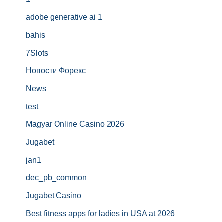
adobe generative ai 1
bahis
7Slots
Новости Форекс
News
test
Magyar Online Casino 2026
Jugabet
jan1
dec_pb_common
Jugabet Casino
Best fitness apps for ladies in USA at 2026