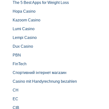
The 5 Best Apps for Weight Loss
Hopa Casino
Kazoom Casino
Lumi Casino
Lempi Casino
Dux Casino
PBN
FinTech
Спортивний інтернет магазин
Casino mit Handyrechnung bezahlen
CH
EC
CIB