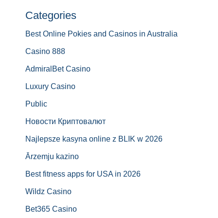
Categories
Best Online Pokies and Casinos in Australia
Casino 888
AdmiralBet Casino
Luxury Casino
Public
Новости Криптовалют
Najlepsze kasyna online z BLIK w 2026
Ārzemju kazino
Best fitness apps for USA in 2026
Wildz Casino
Bet365 Casino