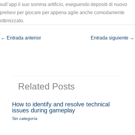
sull’app il suo somma artificio, eseguendo depositi di nuovo
prelievi per giocare per appena agile anche comodamente
ottimizzato.
←
Entrada anterior
Entrada siguiente
→
Related Posts
How to identify and resolve technical
issues during gameplay
Sin categoría