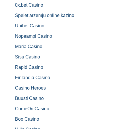
0x.bet Casino
Spēlēt ārzemju online kazino
Unibet Casino
Nopeampi Casino
Maria Casino
Sisu Casino
Rapid Casino
Finlandia Casino
Casino Heroes
Buusti Casino
ComeOn Casino
Boo Casino