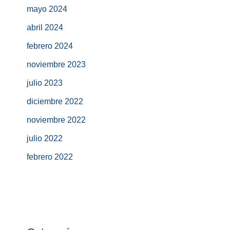
mayo 2024
abril 2024
febrero 2024
noviembre 2023
julio 2023
diciembre 2022
noviembre 2022
julio 2022
febrero 2022