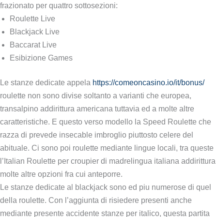
frazionato per quattro sottosezioni:
Roulette Live
Blackjack Live
Baccarat Live
Esibizione Games
Le stanze dedicate appela
https://comeoncasino.io/it/bonus/
roulette non sono divise soltanto a varianti che europea,
transalpino addirittura americana tuttavia ed a molte altre
caratteristiche. E questo verso modello la Speed Roulette che
razza di prevede insecable imbroglio piuttosto celere del
abituale. Ci sono poi roulette mediante lingue locali, tra queste
l’Italian Roulette per croupier di madrelingua italiana addirittura
molte altre opzioni fra cui anteporre.
Le stanze dedicate al blackjack sono ed piu numerose di quel
della roulette. Con l’aggiunta di risiedere presenti anche
mediante presente accidente stanze per italico, questa partita