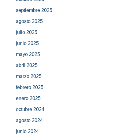
septiembre 2025
agosto 2025
julio 2025
junio 2025
mayo 2025
abril 2025
marzo 2025
febrero 2025
enero 2025
octubre 2024
agosto 2024
junio 2024