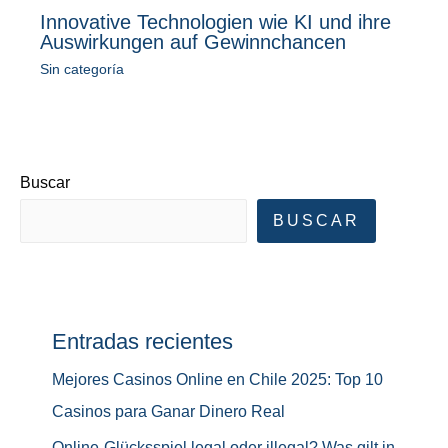
Innovative Technologien wie KI und ihre
Auswirkungen auf Gewinnchancen
Sin categoría
Buscar
BUSCAR
Entradas recientes
Mejores Casinos Online en Chile 2025: Top 10
Casinos para Ganar Dinero Real
Online-Glücksspiel legal oder illegal? Was gilt in