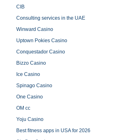
CIB
Consulting services in the UAE
Winward Casino
Uptown Pokies Casino
Conquestador Casino
Bizzo Casino
Ice Casino
Spinago Casino
One Casino
OM cc
Yoju Casino
Best fitness apps in USA for 2026