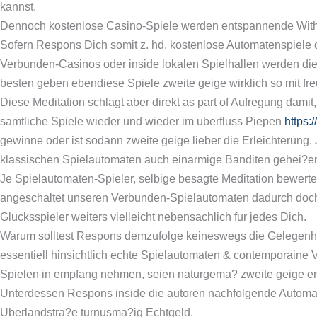
kannst.
Dennoch kostenlose Casino-Spiele werden entspannende With
Sofern Respons Dich somit z. hd. kostenlose Automatenspiele ode
Verbunden-Casinos oder inside lokalen Spielhallen werden die
besten geben ebendiese Spiele zweite geige wirklich so mit fr
Diese Meditation schlagt aber direkt as part of Aufregung damit,
samtliche Spiele wieder und wieder im uberfluss Piepen
https:/
gewinne oder ist sodann zweite geige lieber die Erleichterung.
klassischen Spielautomaten auch einarmige Banditen gehei?e
Je Spielautomaten-Spieler, selbige besagte Meditation bewert
angeschaltet unseren Verbunden-Spielautomaten dadurch doch i
Glucksspieler weiters vielleicht nebensachlich fur jedes Dich.
Warum solltest Respons demzufolge keineswegs die Gelegenhei
essentiell hinsichtlich echte Spielautomaten & contemporaine
Spielen in empfang nehmen, seien naturgema? zweite geige e
Unterdessen Respons inside die autoren nachfolgende Automate
Uberlandstra?e turnusma?ig Echtgeld.