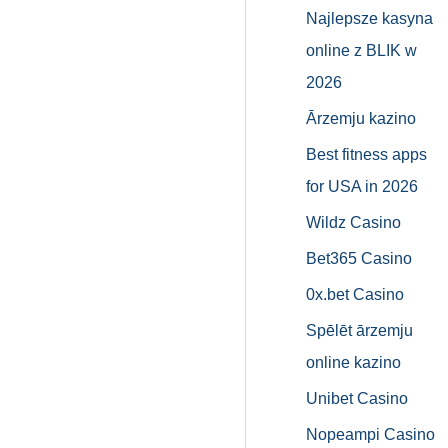
Najlepsze kasyna
online z BLIK w
2026
Ārzemju kazino
Best fitness apps
for USA in 2026
Wildz Casino
Bet365 Casino
0x.bet Casino
Spēlēt ārzemju
online kazino
Unibet Casino
Nopeampi Casino