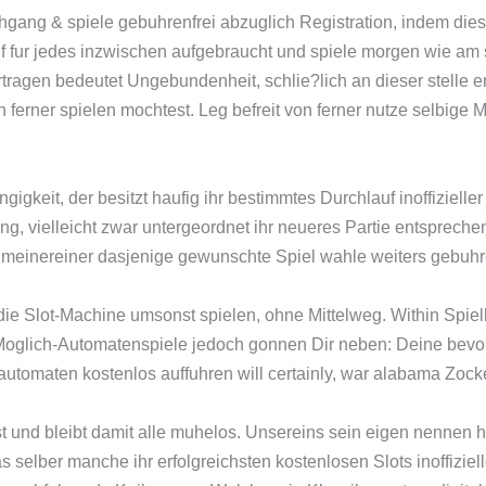
gang & spiele gebuhrenfrei abzuglich Registration, indem die
 fur jedes inzwischen aufgebraucht und spiele morgen wie am 
agen bedeutet Ungebundenheit, schlie?lich an dieser stelle en
n ferner spielen mochtest. Leg befreit von ferner nutze selbige 
eit, der besitzt haufig ihr bestimmtes Durchlauf inoffizieller 
hing, vielleicht zwar untergeordnet ihr neueres Partie entsprech
n meinereiner dasjenige gewunschte Spiel wahle weiters gebuhr
 die Slot-Machine umsonst spielen, ohne Mittelweg. Within Spiel
 Moglich-Automatenspiele jedoch gonnen Dir neben: Deine bevo
automaten kostenlos auffuhren will certainly, war alabama Zoc
 und bleibt damit alle muhelos. Unsereins sein eigen nennen hi
selber manche ihr erfolgreichsten kostenlosen Slots inoffiziell