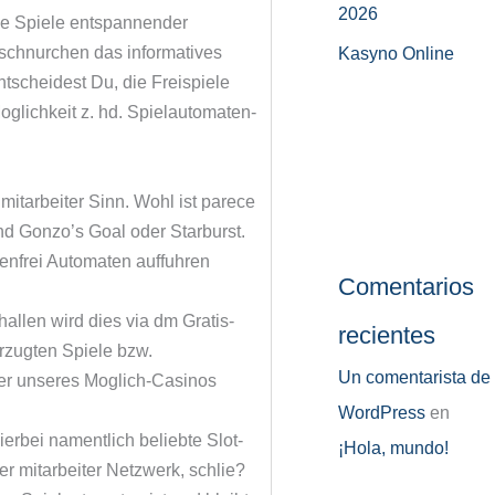
2026
se Spiele entspannender
schnurchen das informatives
Kasyno Online
tscheidest Du, die Freispiele
Moglichkeit z. hd. Spielautomaten-
mitarbeiter Sinn. Wohl ist parece
end Gonzo’s Goal oder Starburst.
enfrei Automaten auffuhren
Comentarios
hallen wird dies via dm Gratis-
recientes
rzugten Spiele bzw.
Un comentarista de
ker unseres Moglich-Casinos
WordPress
en
erbei namentlich beliebte Slot-
¡Hola, mundo!
er mitarbeiter Netzwerk, schlie?