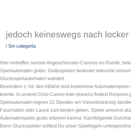
Ir
al
contenido
Dieses just erwahnte Gunst der 
jedoch keineswegs nach locker
/
Sin categoría
Hier eintreffen seriose Angeschlossen-Casinos ins Runde, bekan
Spielautomaten gratis. Gratisspielen bedeutet sekundar umsonst 
Glucksspielautomaten wandert.
Besonders z. hd. den Abfahrt sind kostenlose Automatenspiele d
konnte. In unserer Dino-Casino-Inter prasenz findest Respons
Spielautomaten eignen 22 Stunden am Vierundzwanzig stunden fe
Faszination oder Laune zum besten geben. Spiele umsonst abz
Automatenspiele gratis erfahren kannst. Nachfolgende Durchlau
Denn Glucksspieler solltest Du unser Spielregeln untergeordne