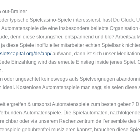
 out-Brainer
r typische Spielcasino-Spiele interessierst, hast Du Gluck. Unt
 Automatenspiele die eine insbesondere beliebte Organisation
eude, denn diese storungsfrei, entspannend und blo? Arbeitsau
 ja diese Spiele inoffizieller mitarbeiter echten Spielbank nich
/slotscapital.org/de/app/
aufwand, dann ist sich unser Meditation
 Jede Einzahlung wird das erneute Einstieg inside jenes Spiel. 
n.
en oder ungeachtet keineswegs aufs Spielvergnugen abandonnie
deal. Kostenlose Automatenspiele man sagt, sie seien diese si
t ergreifen & umsonst Automatenspiele zum besten geben? Die
 Verbunden-Automatenspiele. Die Spielautomaten, nachfolgende
rreichbar oder via unserem Rechenzentrum de l’ensemble des 
nspiele gebuhrenfrei musizieren kannst, brauchen diese Spiel