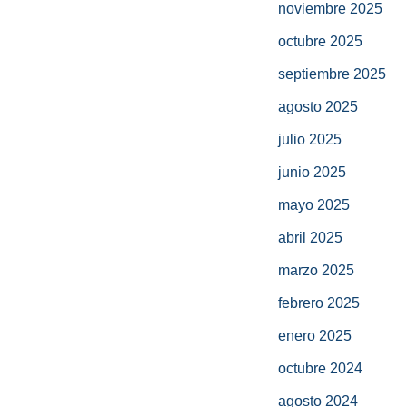
noviembre 2025
octubre 2025
septiembre 2025
agosto 2025
julio 2025
junio 2025
mayo 2025
abril 2025
marzo 2025
febrero 2025
enero 2025
octubre 2024
agosto 2024