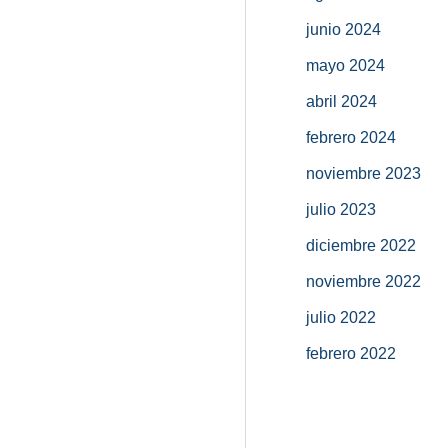
junio 2024
mayo 2024
abril 2024
febrero 2024
noviembre 2023
julio 2023
diciembre 2022
noviembre 2022
julio 2022
febrero 2022