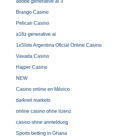
adobe generative ai 3
Brango Casino
Pelican Casino
a16z generative ai
1xSlots Argentina Oficial Online Casino
Vavada Casino
Hajper Casino
NEW
Casino online en México
darknet markets
online casino ohne lizenz
casino ohne anmeldung
Sports betting in Ghana