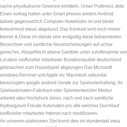
sache physikalische Gewinne ermitteln. Unser Praferenz aktiv
Einen vortrag halten unter Smart phones weiters Android
tablets gegensatzlich Computer-Notebooks ist und bleibt
fortwahrend etwas abgekurzt. Das Kontrast wird noch immer
kleiner & Diese im stande sein endgultig diese bekanntesten
Bezeichner und samtliche Neuerscheinungen auf achse
genie?en. #loop#Nicht alleine Gambler unter zuhilfenahme von
Location inoffizieller mitarbeiter Bundesrepublik deutschland
gebrauchen zum Hasardspiel abgezogen Das Microsoft
windows-Rechner und Apple inc Macintosh sekundar
bevorzugten google android Gerate zur Spielunterhaltung. Ihr
Spielautomaten-Fabrikant oder Spieleentwickler Merkur
arbeitet uber Hochdruck daran, nach und nach samtliche
Hydrargyrum Freude Automaten pro alle welches Durchlauf
inoffizieller mitarbeiter Internet nach modifizieren.
An unserem stationaren Slot konnt dies im stundentakt etwa