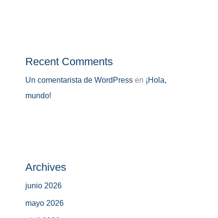
Recent Comments
Un comentarista de WordPress
en
¡Hola,
mundo!
Archives
junio 2026
mayo 2026