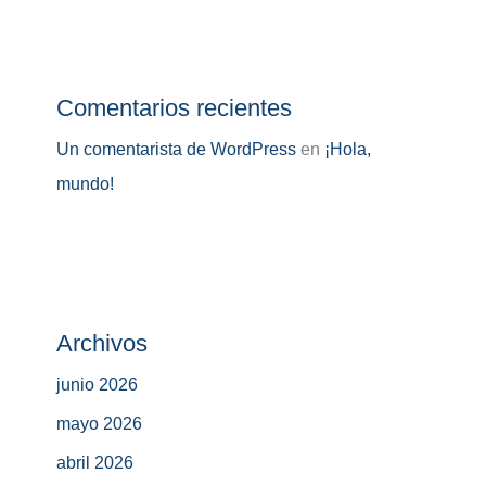
Comentarios recientes
Un comentarista de WordPress
en
¡Hola,
mundo!
Archivos
junio 2026
mayo 2026
abril 2026