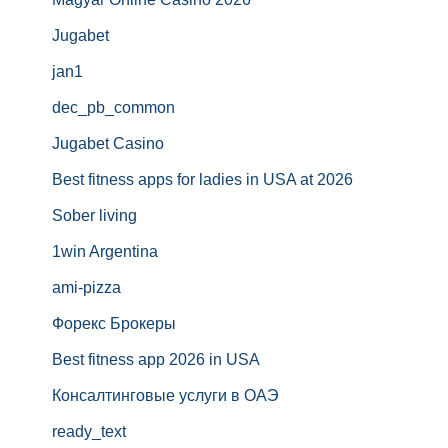
Jugabet
jan1
dec_pb_common
Jugabet Casino
Best fitness apps for ladies in USA at 2026
Sober living
1win Argentina
ami-pizza
Форекс Брокеры
Best fitness app 2026 in USA
Консалтинговые услуги в ОАЭ
ready_text