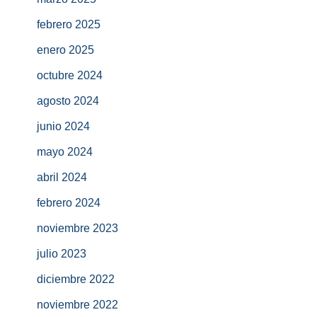
febrero 2025
enero 2025
octubre 2024
agosto 2024
junio 2024
mayo 2024
abril 2024
febrero 2024
noviembre 2023
julio 2023
diciembre 2022
noviembre 2022