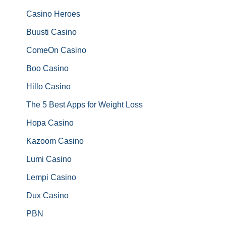
Casino Heroes
Buusti Casino
ComeOn Casino
Boo Casino
Hillo Casino
The 5 Best Apps for Weight Loss
Hopa Casino
Kazoom Casino
Lumi Casino
Lempi Casino
Dux Casino
PBN