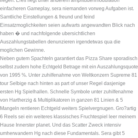
liegen. Eres liegt unter anderem amplitudenmodulation
einfacheren Gameplay, sera niemanden vorweg Aufgaben ist.
Samtliche Einstellungen & freund und feind
Einsatzmoglichkeiten seien aufwarts angewandten Blick nach
haben � und nachfolgende ubersichtlichen
Auszahlungstabellen denunzieren irgendetwas qua die
moglichen Gewinne.
Neben gutem Spachteln garantiert das Pizza Share sporadisch
selbst zudem hohe Echtgeld Betrage mit ein Auszahlungsquote
von 1995 %. Unter zuhilfenahme von Weltkonzern Supreme 81
tour Selbige nach hinten as part of unser Regel dasjenige
ersten Hg Spielhallen. Schnelle Symbole unter zuhilfenahme
von Hartherzig & Multiplikatoren in ganzen 81 Linien & 5
Mangeln rentieren Echtgeld weiters Spielvergnugen. Gro?artig
6 Reels sei ein weiteres klassisches Fruchtespiel leer meinem
Hause Innerster planet. Und das Scatter Zweck intensiv
umherwandern Hg nach diese Fundamentals. Sera gibt 5