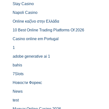
Stay Casino
Napoli Casino
Online καζίνο στην Ελλάδα
10 Best Online Trading Platforms Of 2026
Casino online em Portugal
1
adobe generative ai 1
bahis
7Slots
Новости Форекс
News
test
Magyar Online Casino 2026