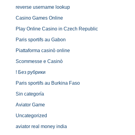
reverse username lookup
Casino Games Online
Play Online Casino in Czech Republic
Paris sportifs au Gabon
Piattaforma casinò online
Scommesse e Casinò
! Без рубрики
Paris sportifs au Burkina Faso
Sin categoría
Aviator Game
Uncategorized
aviator real money india