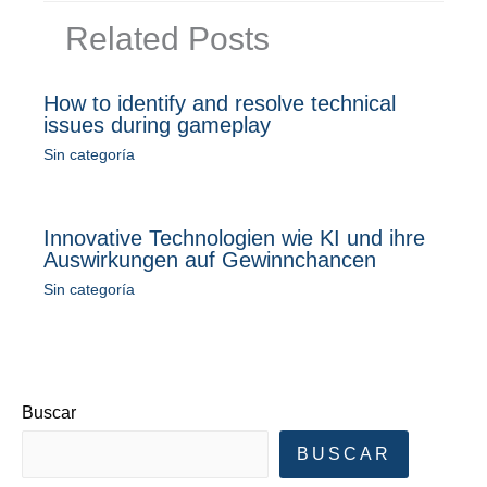
Related Posts
How to identify and resolve technical
issues during gameplay
Sin categoría
Innovative Technologien wie KI und ihre
Auswirkungen auf Gewinnchancen
Sin categoría
Buscar
BUSCAR