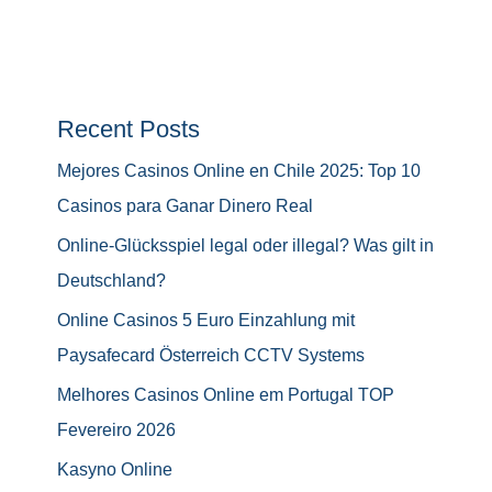
Recent Posts
Mejores Casinos Online en Chile 2025: Top 10
Casinos para Ganar Dinero Real
Online-Glücksspiel legal oder illegal? Was gilt in
Deutschland?
Online Casinos 5 Euro Einzahlung mit
Paysafecard Österreich CCTV Systems
Melhores Casinos Online em Portugal TOP
Fevereiro 2026
Kasyno Online