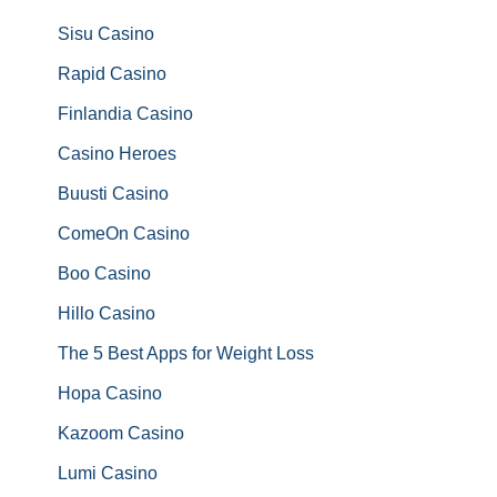
Sisu Casino
Rapid Casino
Finlandia Casino
Casino Heroes
Buusti Casino
ComeOn Casino
Boo Casino
Hillo Casino
The 5 Best Apps for Weight Loss
Hopa Casino
Kazoom Casino
Lumi Casino