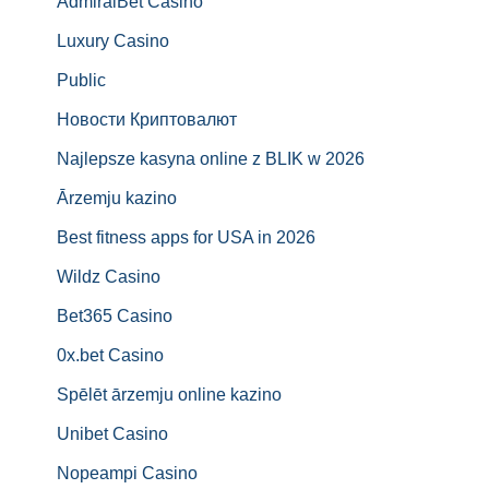
AdmiralBet Casino
Luxury Casino
Public
Новости Криптовалют
Najlepsze kasyna online z BLIK w 2026
Ārzemju kazino
Best fitness apps for USA in 2026
Wildz Casino
Bet365 Casino
0x.bet Casino
Spēlēt ārzemju online kazino
Unibet Casino
Nopeampi Casino