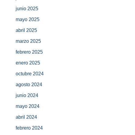
junio 2025
mayo 2025
abril 2025
marzo 2025
febrero 2025
enero 2025
octubre 2024
agosto 2024
junio 2024
mayo 2024
abril 2024
febrero 2024