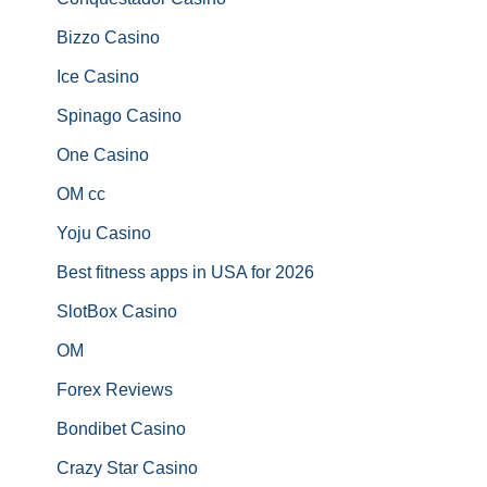
Bizzo Casino
Ice Casino
Spinago Casino
One Casino
OM cc
Yoju Casino
Best fitness apps in USA for 2026
SlotBox Casino
OM
Forex Reviews
Bondibet Casino
Crazy Star Casino