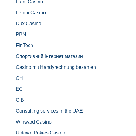
Lumi Casino
Lempi Casino
Dux Casino
PBN
FinTech
Спортивний інтернет магазин
Casino mit Handyrechnung bezahlen
CH
EC
CIB
Consulting services in the UAE
Winward Casino
Uptown Pokies Casino