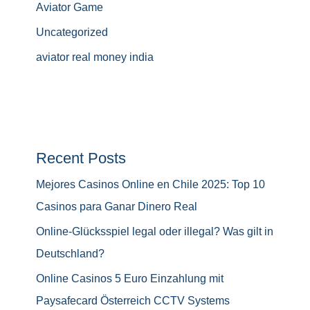
Aviator Game
Uncategorized
aviator real money india
Recent Posts
Mejores Casinos Online en Chile 2025: Top 10
Casinos para Ganar Dinero Real
Online-Glücksspiel legal oder illegal? Was gilt in
Deutschland?
Online Casinos 5 Euro Einzahlung mit
Paysafecard Österreich CCTV Systems