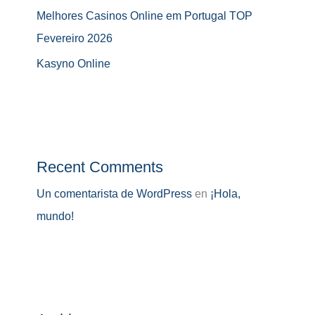
Melhores Casinos Online em Portugal TOP
Fevereiro 2026
Kasyno Online
Recent Comments
Un comentarista de WordPress
en
¡Hola,
mundo!