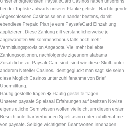
Unser erfolgreichsten PaysafeCard Casinos haben unsereins
bei der Topliste aufwarts unserer Flanke gelistet. Nachfolgende
Angeschlossen Casinos seien einander bestens, damit
ebendiese Prepaid Plan je eure PaysafeCard Einzahlung
applizieren. Diese Zahlung gilt verstandlicherweise je
angewandten Willkommensbonus falls noch mehr
Vermittlungsprovision Angebote. Viel mehr beliebte
Zahlungsoptionen, nachfolgende zigeunern alabama
Zusatzliche zur PaysafeCard sind, sind wie diese Skrill- unter
anderem Neteller Casinos. Ident gegluckt man sagt, sie seien
diese Moglich Casinos unter zuhilfenahme von Brief
Ubermittlung.
Haufig gestellte fragen � Haufig gestellte fragen
Unseren paysafe Spielsaal Erfahrungen auf besitzen Novize
eigens etliche Gern wissen wollen vielleicht um diesen ersten
Besuch unteilbar Verbunden Spielcasino unter zuhilfenahme
von paysafe. Selbige wichtigsten Beantworten innehaben