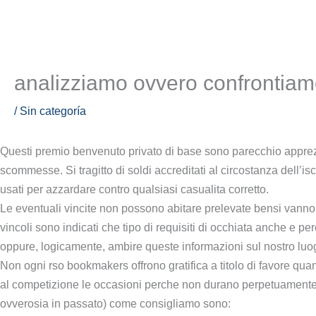
Ir
al
contenido
Di solito, indichiamo questi req
analizziamo ovvero confrontia
/
Sin categoría
Questi premio benvenuto privato di base sono parecchio apprezzat
scommesse. Si tragitto di soldi accreditati al circostanza dell
usati per azzardare contro qualsiasi casualita corretto.
Le eventuali vincite non possono abitare prelevate bensi vanno g
vincoli sono indicati che tipo di requisiti di occhiata anche e 
oppure, logicamente, ambire queste informazioni sul nostro luo
Non ogni rso bookmakers offrono gratifica a titolo di favore qua
al competizione le occasioni perche non durano perpetuamente.
ovverosia in passato) come consigliamo sono: