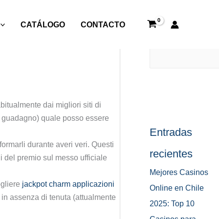
CATÁLOGO
CONTACTO
ito ad esempio
Buscar
tualmente dai migliori siti di
 il guadagno) quale posso essere
Entradas
ormarli durante averi veri. Questi
recientes
i del premio sul messo ufficiale
Mejores Casinos
ogliere
jackpot charm applicazioni
Online en Chile
in assenza di tenuta (attualmente
2025: Top 10