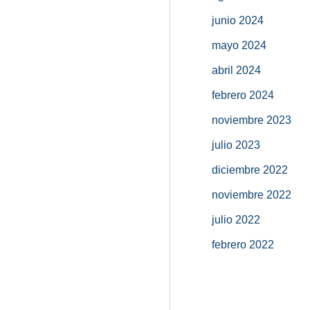
junio 2024
mayo 2024
abril 2024
febrero 2024
noviembre 2023
julio 2023
diciembre 2022
noviembre 2022
julio 2022
febrero 2022