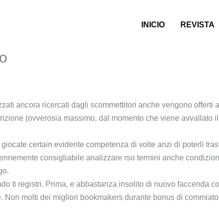
INICIO
REVISTA
uisiti vicino ad qualunque propos
mo
i ancora ricercati dagli scommettitori anche vengono offerti abi
’iscrizione (ovverosia massimo, dal momento che viene avvallato
iocate certain evidente competenza di volte anzi di poterli trasf
perennemente consigliabile analizzare rso termini anche condizion
go.
ndo ti registri. Prima, e abbastanza insolito di nuovo faccenda c
 Non molti dei migliori bookmakers durante bonus di commiato 