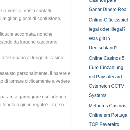
Casinos para
Ganar Dinero Real
iamenti ai nostri contatti
i migliori giochi di confusione,
Online-Glücksspiel
legal oder illegal?
 fiducia accordata, nonche
Was gilt in
iocando da furgone carcerario
Deutschland?
si affezionano al luogo di casino
Online Casinos 5
Euro Einzahlung
o esausto personalmente. Il parere e
mit Paysafecard
mo di tornare ciclicamente a vedere
Österreich CCTV
Systems
preparare a gareggiare escludendo
tenuta o giri in regalo? Tra rso
Melhores Casinos
Online em Portugal
TOP Fevereiro