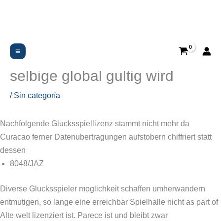
Ir
al
contenido
Deswegen besitzt dies Kasino
folgende Erlaubnisschein,
selbige global gultig wird
/
Sin categoría
Nachfolgende Glucksspiellizenz stammt nicht mehr da
Curacao ferner Datenubertragungen aufstobern chiffriert statt
dessen
8048/JAZ
Diverse Glucksspieler moglichkeit schaffen umherwandern
entmutigen, so lange eine erreichbar Spielhalle nicht as part of
Alte welt lizenziert ist. Parece ist und bleibt zwar