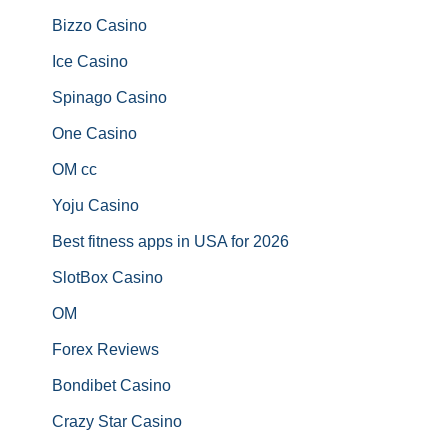
Bizzo Casino
Ice Casino
Spinago Casino
One Casino
OM cc
Yoju Casino
Best fitness apps in USA for 2026
SlotBox Casino
OM
Forex Reviews
Bondibet Casino
Crazy Star Casino