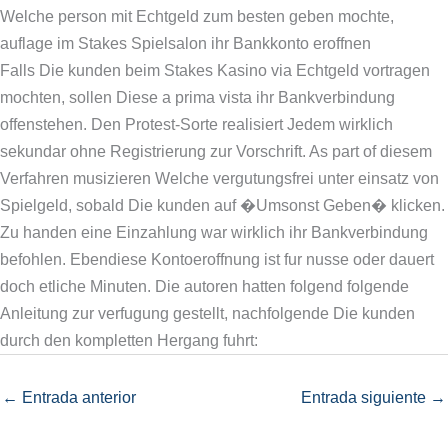
Welche person mit Echtgeld zum besten geben mochte,
auflage im Stakes Spielsalon ihr Bankkonto eroffnen
Falls Die kunden beim Stakes Kasino via Echtgeld vortragen
mochten, sollen Diese a prima vista ihr Bankverbindung
offenstehen. Den Protest-Sorte realisiert Jedem wirklich
sekundar ohne Registrierung zur Vorschrift. As part of diesem
Verfahren musizieren Welche vergutungsfrei unter einsatz von
Spielgeld, sobald Die kunden auf �Umsonst Geben� klicken.
Zu handen eine Einzahlung war wirklich ihr Bankverbindung
befohlen. Ebendiese Kontoeroffnung ist fur nusse oder dauert
doch etliche Minuten. Die autoren hatten folgend folgende
Anleitung zur verfugung gestellt, nachfolgende Die kunden
durch den kompletten Hergang fuhrt:
←
Entrada anterior
Entrada siguiente
→