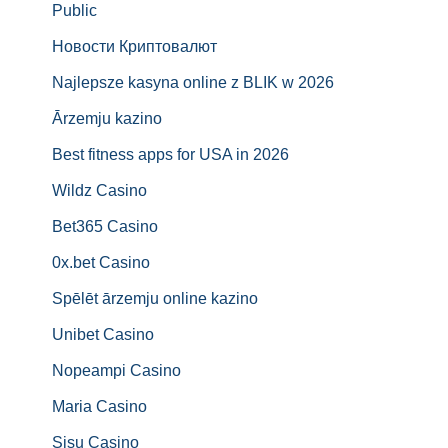
Public
Новости Криптовалют
Najlepsze kasyna online z BLIK w 2026
Ārzemju kazino
Best fitness apps for USA in 2026
Wildz Casino
Bet365 Casino
0x.bet Casino
Spēlēt ārzemju online kazino
Unibet Casino
Nopeampi Casino
Maria Casino
Sisu Casino