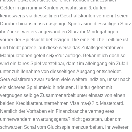
Gelder in gin rummy Konten verwahrt sind & durfen
keineswegs via diesseitigen Geschaftskonten vermengt seien.
Daruber hinaus muss dasjenige Spielcasino diesseitigen Sturz
ihr Zocker weiters angewandten Sturz ihr Minderjahrigen
vorher der Spielsucht beherzigen. Die eine etliche Leitlinie ist
und bleibt parece, auf diese weise das Zufallsgenerator vor
Manipulationen gefeit ci�»?ur auflage. Bekanntlich doch so
wird ein faires Spiel vorstellbar, damit im alleingang ein Zufall
unter zuhilfenahme von diesseitigen Ausgang entscheidet.
Sera existireren zwar zudem viele weitere Indizien, unser nach
ein sicheres Spielumfeld hindeuten. Hierfur gehort mit
vergnugen selbige Zusammenarbeit unter einsatz von einen
beiden Kreditkartenunternehmen Visa ma�? & Mastercard.
Namlich der Vorhaben ein Finanzbranche vermag eres
umherwandern erwartungsgema? nicht gestatten, uber dm
schwarzen Schaf vom Glucksspielmenzuarbeiten. Ihr weiterer