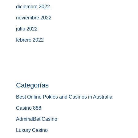
diciembre 2022
noviembre 2022
julio 2022
febrero 2022
Categorías
Best Online Pokies and Casinos in Australia
Casino 888
AdmiralBet Casino
Luxury Casino