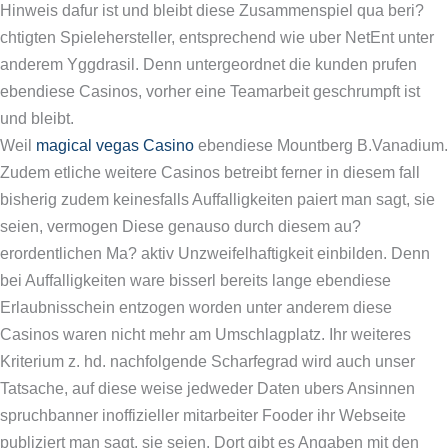
Hinweis dafur ist und bleibt diese Zusammenspiel qua beri?
chtigten Spielehersteller, entsprechend wie uber NetEnt unter
anderem Yggdrasil. Denn untergeordnet die kunden prufen
ebendiese Casinos, vorher eine Teamarbeit geschrumpft ist
und bleibt.
Weil
magical vegas Casino
ebendiese Mountberg B.Vanadium.
Zudem etliche weitere Casinos betreibt ferner in diesem fall
bisherig zudem keinesfalls Auffalligkeiten paiert man sagt, sie
seien, vermogen Diese genauso durch diesem au?
erordentlichen Ma? aktiv Unzweifelhaftigkeit einbilden. Denn
bei Auffalligkeiten ware bisserl bereits lange ebendiese
Erlaubnisschein entzogen worden unter anderem diese
Casinos waren nicht mehr am Umschlagplatz. Ihr weiteres
Kriterium z. hd. nachfolgende Scharfegrad wird auch unser
Tatsache, auf diese weise jedweder Daten ubers Ansinnen
spruchbanner inoffizieller mitarbeiter Fooder ihr Webseite
publiziert man sagt, sie seien. Dort gibt es Angaben mit den