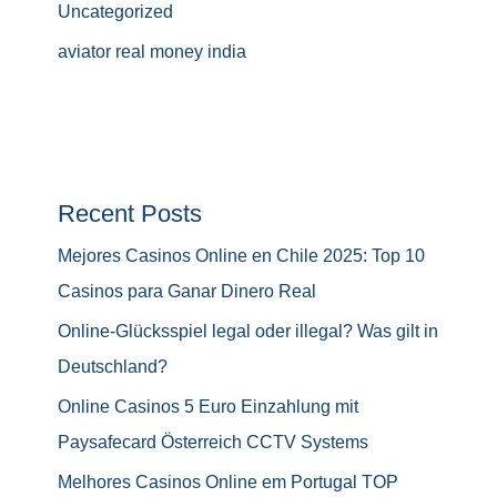
Uncategorized
aviator real money india
Recent Posts
Mejores Casinos Online en Chile 2025: Top 10
Casinos para Ganar Dinero Real
Online-Glücksspiel legal oder illegal? Was gilt in
Deutschland?
Online Casinos 5 Euro Einzahlung mit
Paysafecard Österreich CCTV Systems
Melhores Casinos Online em Portugal TOP