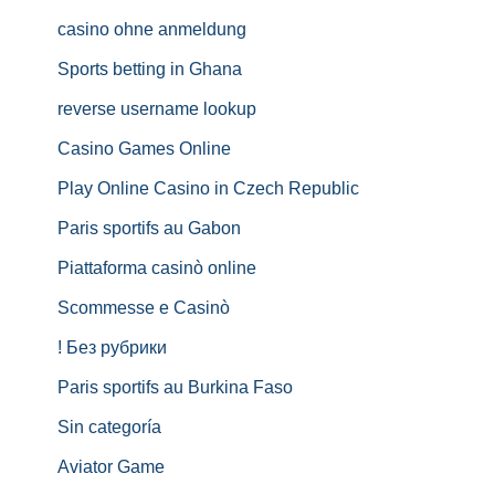
casino ohne anmeldung
Sports betting in Ghana
reverse username lookup
Casino Games Online
Play Online Casino in Czech Republic
Paris sportifs au Gabon
Piattaforma casinò online
Scommesse e Casinò
! Без рубрики
Paris sportifs au Burkina Faso
Sin categoría
Aviator Game