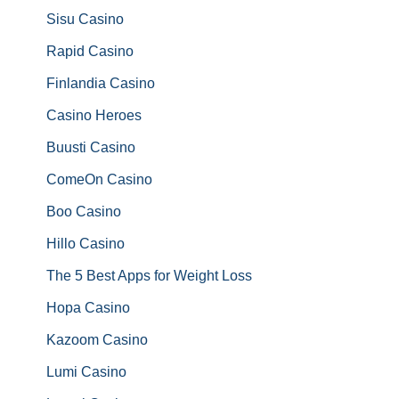
Sisu Casino
Rapid Casino
Finlandia Casino
Casino Heroes
Buusti Casino
ComeOn Casino
Boo Casino
Hillo Casino
The 5 Best Apps for Weight Loss
Hopa Casino
Kazoom Casino
Lumi Casino