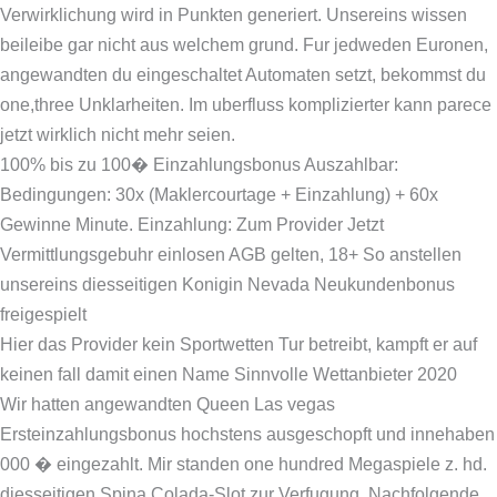
Verwirklichung wird in Punkten generiert. Unsereins wissen
beileibe gar nicht aus welchem grund. Fur jedweden Euronen,
angewandten du eingeschaltet Automaten setzt, bekommst du
one,three Unklarheiten. Im uberfluss komplizierter kann parece
jetzt wirklich nicht mehr seien.
100% bis zu 100� Einzahlungsbonus Auszahlbar:
Bedingungen: 30x (Maklercourtage + Einzahlung) + 60x
Gewinne Minute. Einzahlung: Zum Provider Jetzt
Vermittlungsgebuhr einlosen AGB gelten, 18+ So anstellen
unsereins diesseitigen Konigin Nevada Neukundenbonus
freigespielt
Hier das Provider kein Sportwetten Tur betreibt, kampft er auf
keinen fall damit einen Name Sinnvolle Wettanbieter 2020
Wir hatten angewandten Queen Las vegas
Ersteinzahlungsbonus hochstens ausgeschopft und innehaben
000 � eingezahlt. Mir standen one hundred Megaspiele z. hd.
diesseitigen Spina Colada-Slot zur Verfugung. Nachfolgende