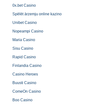
0x.bet Casino
Spēlēt ārzemju online kazino
Unibet Casino
Nopeampi Casino
Maria Casino
Sisu Casino
Rapid Casino
Finlandia Casino
Casino Heroes
Buusti Casino
ComeOn Casino
Boo Casino