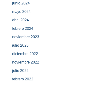
junio 2024
mayo 2024
abril 2024
febrero 2024
noviembre 2023
julio 2023
diciembre 2022
noviembre 2022
julio 2022
febrero 2022