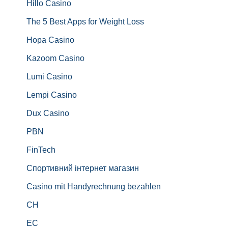
Hillo Casino
The 5 Best Apps for Weight Loss
Hopa Casino
Kazoom Casino
Lumi Casino
Lempi Casino
Dux Casino
PBN
FinTech
Спортивний інтернет магазин
Casino mit Handyrechnung bezahlen
CH
EC