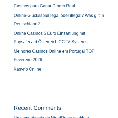
Casinos para Ganar Dinero Real
Online-Glücksspiel legal oder illegal? Was gilt in
Deutschland?
Online Casinos 5 Euro Einzahlung mit
Paysafecard Österreich CCTV Systems
Melhores Casinos Online em Portugal TOP
Fevereiro 2026
Kasyno Online
Recent Comments
Un comentarista de WordPress
en
¡Hola,