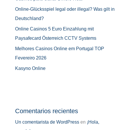
Online-Glücksspiel legal oder illegal? Was gilt in
Deutschland?
Online Casinos 5 Euro Einzahlung mit
Paysafecard Österreich CCTV Systems
Melhores Casinos Online em Portugal TOP
Fevereiro 2026
Kasyno Online
Comentarios recientes
Un comentarista de WordPress
en
¡Hola,