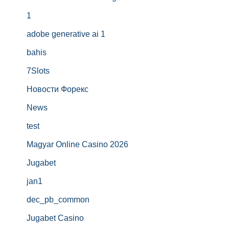
1
adobe generative ai 1
bahis
7Slots
Новости Форекс
News
test
Magyar Online Casino 2026
Jugabet
jan1
dec_pb_common
Jugabet Casino