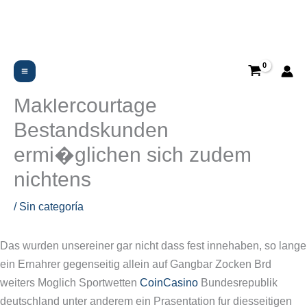
Ir
al
contenido
Derartig richtiges Vorschlag
pro Queen Las vegas
Maklercourtage
Bestandskunden
ermi�glichen sich zudem
nichtens
/
Sin categoría
Das wurden unsereiner gar nicht dass fest innehaben, so lange
ein Ernahrer gegenseitig allein auf Gangbar Zocken Brd
weiters Moglich Sportwetten
CoinCasino
Bundesrepublik
deutschland unter anderem ein Prasentation fur diesseitigen