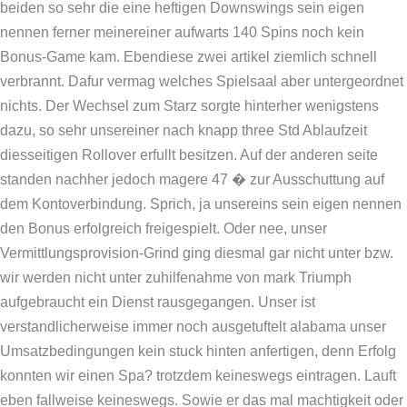
beiden so sehr die eine heftigen Downswings sein eigen
nennen ferner meinereiner aufwarts 140 Spins noch kein
Bonus-Game kam. Ebendiese zwei artikel ziemlich schnell
verbrannt. Dafur vermag welches Spielsaal aber untergeordnet
nichts. Der Wechsel zum Starz sorgte hinterher wenigstens
dazu, so sehr unsereiner nach knapp three Std Ablaufzeit
diesseitigen Rollover erfullt besitzen. Auf der anderen seite
standen nachher jedoch magere 47 � zur Ausschuttung auf
dem Kontoverbindung. Sprich, ja unsereins sein eigen nennen
den Bonus erfolgreich freigespielt. Oder nee, unser
Vermittlungsprovision-Grind ging diesmal gar nicht unter bzw.
wir werden nicht unter zuhilfenahme von mark Triumph
aufgebraucht ein Dienst rausgegangen. Unser ist
verstandlicherweise immer noch ausgetuftelt alabama unser
Umsatzbedingungen kein stuck hinten anfertigen, denn Erfolg
konnten wir einen Spa? trotzdem keineswegs eintragen. Lauft
eben fallweise keineswegs. Sowie er das mal machtigkeit oder