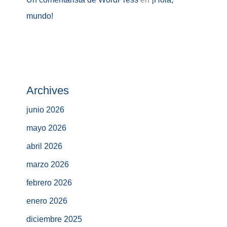
mundo!
Archives
junio 2026
mayo 2026
abril 2026
marzo 2026
febrero 2026
enero 2026
diciembre 2025