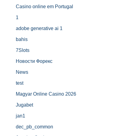
Casino online em Portugal
1
adobe generative ai 1
bahis
7Slots
Новости Форекс
News
test
Magyar Online Casino 2026
Jugabet
jan1
dec_pb_common