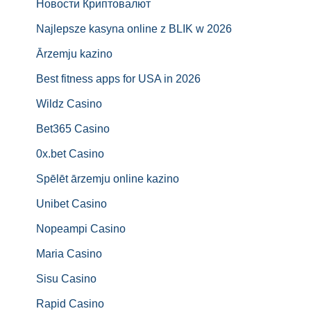
Новости Криптовалют
Najlepsze kasyna online z BLIK w 2026
Ārzemju kazino
Best fitness apps for USA in 2026
Wildz Casino
Bet365 Casino
0x.bet Casino
Spēlēt ārzemju online kazino
Unibet Casino
Nopeampi Casino
Maria Casino
Sisu Casino
Rapid Casino