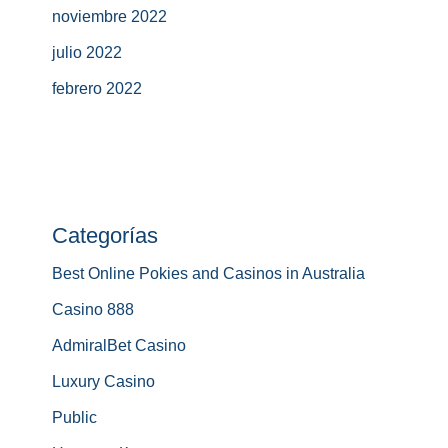
noviembre 2022
julio 2022
febrero 2022
Categorías
Best Online Pokies and Casinos in Australia
Casino 888
AdmiralBet Casino
Luxury Casino
Public