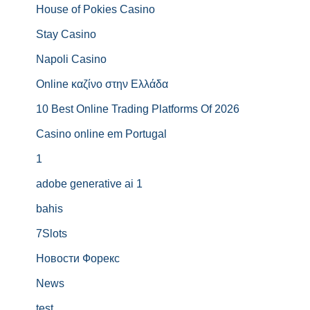
House of Pokies Casino
Stay Casino
Napoli Casino
Online καζίνο στην Ελλάδα
10 Best Online Trading Platforms Of 2026
Casino online em Portugal
1
adobe generative ai 1
bahis
7Slots
Новости Форекс
News
test