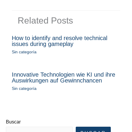
Related Posts
How to identify and resolve technical
issues during gameplay
Sin categoría
Innovative Technologien wie KI und ihre
Auswirkungen auf Gewinnchancen
Sin categoría
Buscar