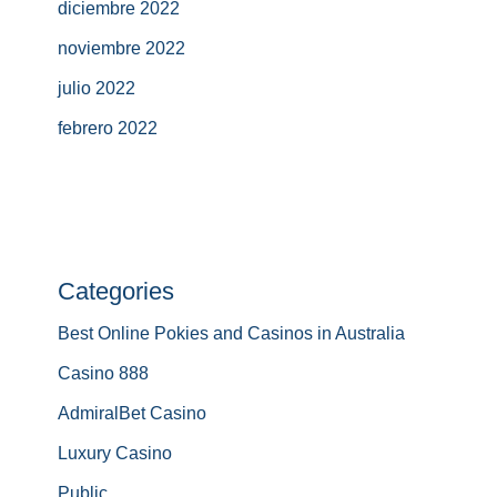
diciembre 2022
noviembre 2022
julio 2022
febrero 2022
Categories
Best Online Pokies and Casinos in Australia
Casino 888
AdmiralBet Casino
Luxury Casino
Public