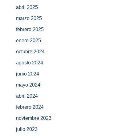
abril 2025
marzo 2025
febrero 2025
enero 2025
octubre 2024
agosto 2024
junio 2024
mayo 2024
abril 2024
febrero 2024
noviembre 2023
julio 2023