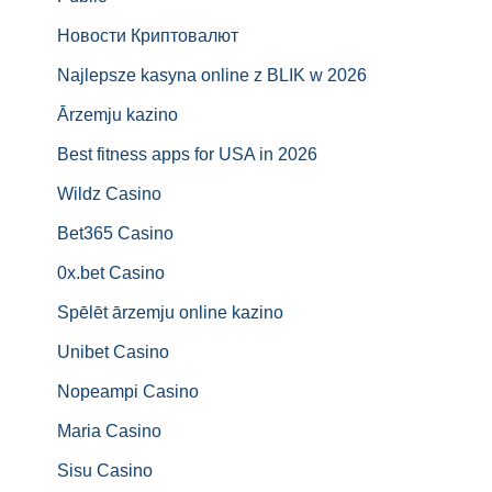
Новости Криптовалют
Najlepsze kasyna online z BLIK w 2026
Ārzemju kazino
Best fitness apps for USA in 2026
Wildz Casino
Bet365 Casino
0x.bet Casino
Spēlēt ārzemju online kazino
Unibet Casino
Nopeampi Casino
Maria Casino
Sisu Casino