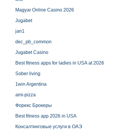
Magyar Online Casino 2026
Jugabet
jan1
dec_pb_common
Jugabet Casino
Best fitness apps for ladies in USA at 2026
Sober living
1win Argentina
ami-pizza
Форекс Брокеры
Best fitness app 2026 in USA
Консалтинговые услуги в ОАЭ