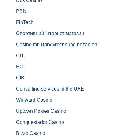
Dux Casino
PBN
FinTech
Спортивний інтернет магазин
Casino mit Handyrechnung bezahlen
CH
EC
CIB
Consulting services in the UAE
Winward Casino
Uptown Pokies Casino
Conquestador Casino
Bizzo Casino