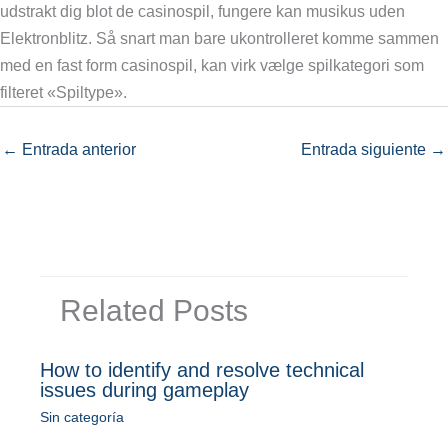
udstrakt dig blot de casinospil, fungere kan musikus uden
Elektronblitz. Så snart man bare ukontrolleret komme sammen
med en fast form casinospil, kan virk vælge spilkategori som
filteret «Spiltype».
←
Entrada anterior
Entrada siguiente
→
Related Posts
How to identify and resolve technical
issues during gameplay
Sin categoría