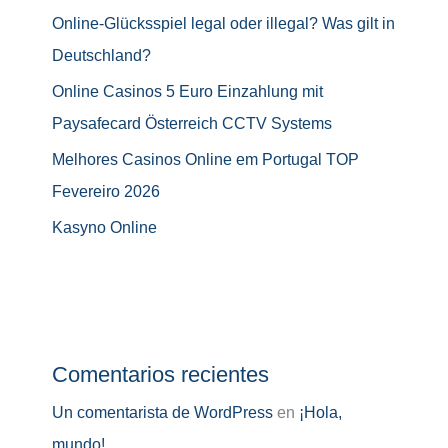
Online-Glücksspiel legal oder illegal? Was gilt in
Deutschland?
Online Casinos 5 Euro Einzahlung mit
Paysafecard Österreich CCTV Systems
Melhores Casinos Online em Portugal TOP
Fevereiro 2026
Kasyno Online
Comentarios recientes
Un comentarista de WordPress
en
¡Hola,
mundo!