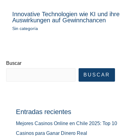
Innovative Technologien wie KI und ihre
Auswirkungen auf Gewinnchancen
Sin categoría
Buscar
BUSCAR
Entradas recientes
Mejores Casinos Online en Chile 2025: Top 10
Casinos para Ganar Dinero Real