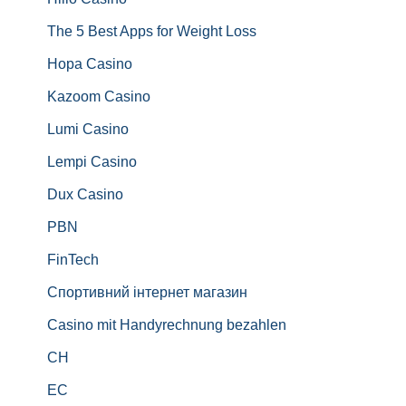
The 5 Best Apps for Weight Loss
Hopa Casino
Kazoom Casino
Lumi Casino
Lempi Casino
Dux Casino
PBN
FinTech
Спортивний інтернет магазин
Casino mit Handyrechnung bezahlen
CH
EC