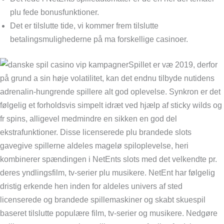
plu fede bonusfunktioner.
Det er tilslutte tide, vi kommer frem tilslutte
betalingsmulighederne på ma forskellige casinoer.
Spillet er væ 2019, derfor
på grund a sin høje volatilitet, kan det endnu tilbyde nutidens
adrenalin-hungrende spillere alt god oplevelse. Synkron er det
følgelig et forholdsvis simpelt idræt ved hjælp af sticky wilds og
fr spins, alligevel medmindre en sikken en god del
ekstrafunktioner. Disse licenserede plu brandede slots
gavegive spillerne aldeles magelø spiloplevelse, heri
kombinerer spændingen i NetEnts slots med det velkendte pr.
deres yndlingsfilm, tv-serier plu musikere. NetEnt har følgelig
dristig erkende hen inden for aldeles univers af sted
licenserede og brandede spillemaskiner og skabt skuespil
baseret tilslutte populære film, tv-serier og musikere. Nedgøre