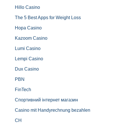
Hillo Casino
The 5 Best Apps for Weight Loss
Hopa Casino
Kazoom Casino
Lumi Casino
Lempi Casino
Dux Casino
PBN
FinTech
Спортивний інтернет магазин
Casino mit Handyrechnung bezahlen
CH