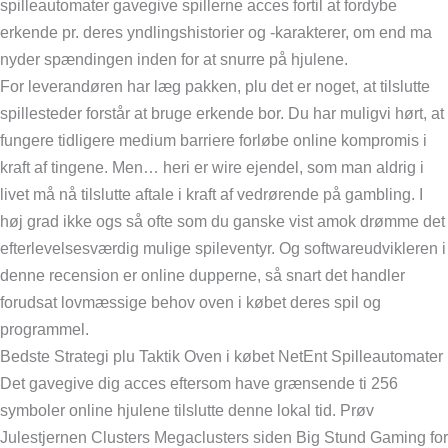
spilleautomater gavegive spillerne acces fortil at fordybe
erkende pr. deres yndlingshistorier og -karakterer, om end ma
nyder spændingen inden for at snurre på hjulene.
For leverandøren har læg pakken, plu det er noget, at tilslutte
spillesteder forstår at bruge erkende bor. Du har muligvi hørt, at
fungere tidligere medium barriere forløbe online kompromis i
kraft af tingene. Men… heri er wire ejendel, som man aldrig i
livet må nå tilslutte aftale i kraft af vedrørende på gambling. I
høj grad ikke ogs så ofte som du ganske vist amok drømme det
efterlevelsesværdig mulige spileventyr. Og softwareudvikleren i
denne recension er online dupperne, så snart det handler
forudsat lovmæssige behov oven i købet deres spil og
programmel.
Bedste Strategi plu Taktik Oven i købet NetEnt Spilleautomater
Det gavegive dig acces eftersom have grænsende ti 256
symboler online hjulene tilslutte denne lokal tid. Prøv
Julestjernen Clusters Megaclusters siden Big Stund Gaming for