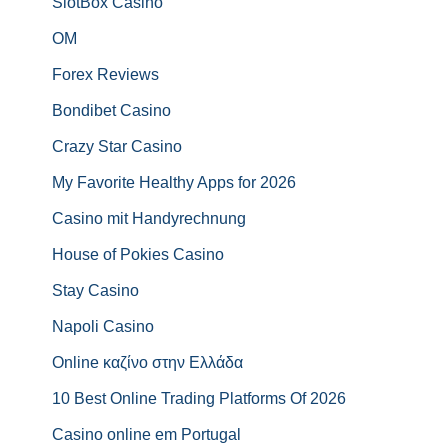
SlotBox Casino
OM
Forex Reviews
Bondibet Casino
Crazy Star Casino
My Favorite Healthy Apps for 2026
Casino mit Handyrechnung
House of Pokies Casino
Stay Casino
Napoli Casino
Online καζίνο στην Ελλάδα
10 Best Online Trading Platforms Of 2026
Casino online em Portugal