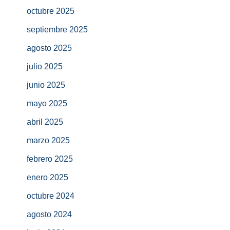
octubre 2025
septiembre 2025
agosto 2025
julio 2025
junio 2025
mayo 2025
abril 2025
marzo 2025
febrero 2025
enero 2025
octubre 2024
agosto 2024