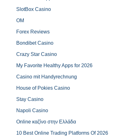
SlotBox Casino
OM
Forex Reviews
Bondibet Casino
Crazy Star Casino
My Favorite Healthy Apps for 2026
Casino mit Handyrechnung
House of Pokies Casino
Stay Casino
Napoli Casino
Online καζίνο στην Ελλάδα
10 Best Online Trading Platforms Of 2026