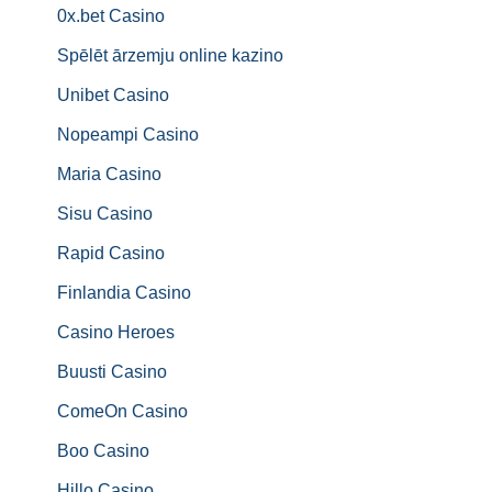
0x.bet Casino
Spēlēt ārzemju online kazino
Unibet Casino
Nopeampi Casino
Maria Casino
Sisu Casino
Rapid Casino
Finlandia Casino
Casino Heroes
Buusti Casino
ComeOn Casino
Boo Casino
Hillo Casino