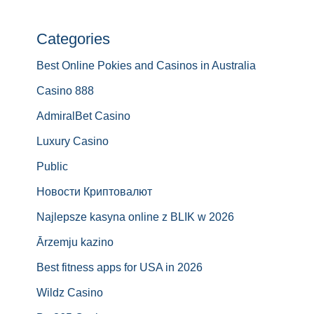
Categories
Best Online Pokies and Casinos in Australia
Casino 888
AdmiralBet Casino
Luxury Casino
Public
Новости Криптовалют
Najlepsze kasyna online z BLIK w 2026
Ārzemju kazino
Best fitness apps for USA in 2026
Wildz Casino