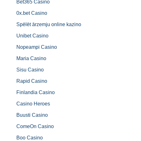
Bet365 Casino
0x.bet Casino
Spēlēt ārzemju online kazino
Unibet Casino
Nopeampi Casino
Maria Casino
Sisu Casino
Rapid Casino
Finlandia Casino
Casino Heroes
Buusti Casino
ComeOn Casino
Boo Casino