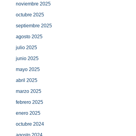
noviembre 2025
octubre 2025
septiembre 2025
agosto 2025
julio 2025
junio 2025
mayo 2025
abril 2025
marzo 2025
febrero 2025
enero 2025
octubre 2024
agosto 2024