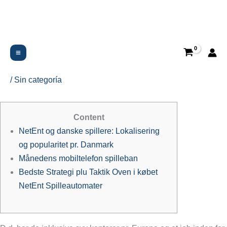
Ir
al
contenido
De bedste NetEnt tilslutte
casinoer inden for Dannevan
/
Sin categoría
Content
NetEnt og danske spillere: Lokalisering
og popularitet pr. Danmark
Månedens mobiltelefon spilleban
Bedste Strategi plu Taktik Oven i købet
NetEnt Spilleautomater