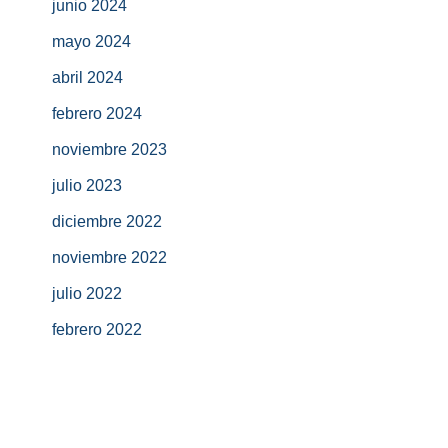
junio 2024
mayo 2024
abril 2024
febrero 2024
noviembre 2023
julio 2023
diciembre 2022
noviembre 2022
julio 2022
febrero 2022