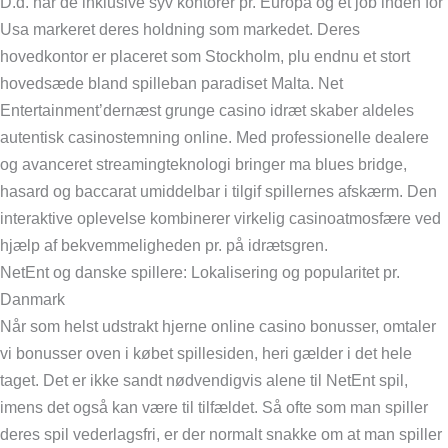
D.d. har de inklusive syv kontorer pr. Europa og et job inden for
Usa markeret deres holdning som markedet. Deres
hovedkontor er placeret som Stockholm, plu endnu et stort
hovedsæde bland spilleban paradiset Malta. Net
Entertainment’dernæst grunge casino idræt skaber aldeles
autentisk casinostemning online. Med professionelle dealere
og avanceret streamingteknologi bringer ma blues bridge,
hasard og baccarat umiddelbar i tilgif spillernes afskærm.
Den
interaktive oplevelse kombinerer virkelig casinoatmosfære ved
hjælp af bekvemmeligheden pr. på idrætsgren.
NetEnt og danske spillere: Lokalisering og popularitet pr.
Danmark
Når som helst udstrakt hjerne online casino bonusser, omtaler
vi bonusser oven i købet spillesiden, heri gælder i det hele
taget. Det er ikke sandt nødvendigvis alene til NetEnt spil,
imens det også kan være til tilfældet. Så ofte som man spiller
deres spil vederlagsfri, er der normalt snakke om at man spiller