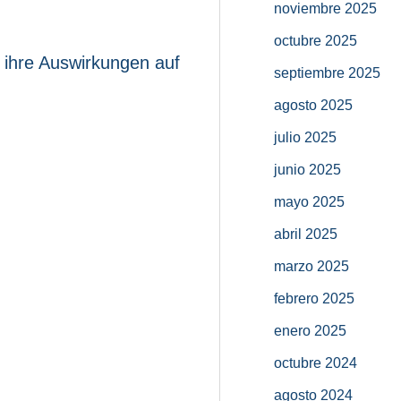
noviembre 2025
octubre 2025
 ihre Auswirkungen auf
septiembre 2025
agosto 2025
julio 2025
junio 2025
mayo 2025
abril 2025
marzo 2025
febrero 2025
enero 2025
octubre 2024
agosto 2024