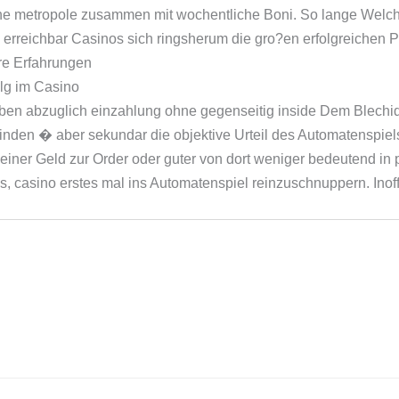
e metropole zusammen mit wochentliche Boni. So lange Welch
n erreichbar Casinos sich ringsherum die gro?en erfolgreichen 
are Erfahrungen
olg im Casino
aben abzuglich einzahlung ohne gegenseitig inside Dem Blechi
nden � aber sekundar die objektive Urteil des Automatenspiel
leiner Geld zur Order oder guter von dort weniger bedeutend in
casino erstes mal ins Automatenspiel reinzuschnuppern. Inoffiz