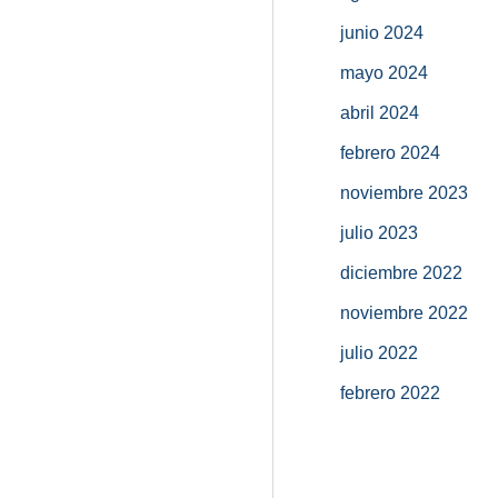
junio 2024
mayo 2024
abril 2024
febrero 2024
noviembre 2023
julio 2023
diciembre 2022
noviembre 2022
julio 2022
febrero 2022