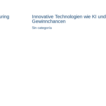
uring
Innovative Technologien wie KI und
Gewinnchancen
Sin categoría