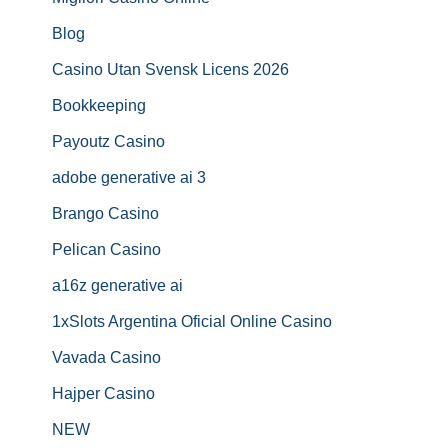
Blog
Casino Utan Svensk Licens 2026
Bookkeeping
Payoutz Casino
adobe generative ai 3
Brango Casino
Pelican Casino
a16z generative ai
1xSlots Argentina Oficial Online Casino
Vavada Casino
Hajper Casino
NEW