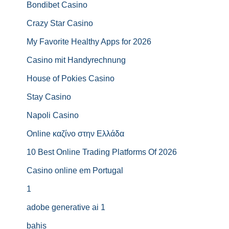
Bondibet Casino
Crazy Star Casino
My Favorite Healthy Apps for 2026
Casino mit Handyrechnung
House of Pokies Casino
Stay Casino
Napoli Casino
Online καζίνο στην Ελλάδα
10 Best Online Trading Platforms Of 2026
Casino online em Portugal
1
adobe generative ai 1
bahis