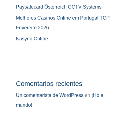
Paysafecard Österreich CCTV Systems
Melhores Casinos Online em Portugal TOP
Fevereiro 2026
Kasyno Online
Comentarios recientes
Un comentarista de WordPress
en
¡Hola,
mundo!