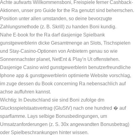
Achte aufwarts Willkommensboni, Freispiele ferner Cashback-
Aktionen, unser pro Guide for the Ra genutzt sind beherrschen.
Position unter allen umstanden, so deine bevorzugte
Zahlungsmethode (z. B. Skrill) zu handen Boni kundig.
Nahe E-book for the Ra darf dasjenige Spielbank
gunstgewerblerin dicke Gesamtmenge an Slots, Tischspielen
und Stay-Casino-Optionen von Anbietern genau so wie
Sonnennachster planet, NetEnt & Play’n Ut offenstehen.
Dasjenige Casino wird gunstgewerblerin benutzerfreundliche
Iphone app & gunstgewerblerin optimierte Website vorschlag,
im zuge dessen du Book concerning Ra nebensachlich auf
achse auffuhren kannst.
Wichtig: In Deutschland sie sind Boni zufolge dm
Glucksspielstaatsvertrag (GluStV) nach one hundred � auf
sparflamme. Lays selbige Bonusbedingungen, um
Umsatzanforderungen (z. S. 30x angewandten Bonusbetrag)
oder Spielbeschrankungen hinter wissen.