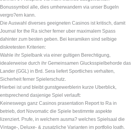
Bonussymbol alle, dies umherwandern via unser Bugeln
vergro?ern kann.
Die Auswahl diverses geeigneten Casinos ist kritisch, damit
Journal for the Ra sicher ferner uber maximalem Spass
dahinter zum besten geben. Bei keramiken sind selbige
diskretesten Kriterien:
Wahle ihr Spielbank via einer gultigen Berechtigung,
idealerweise durch ihr Gemeinsamen Glucksspielbehorde das
Lander (GGL) in Brd. Sera liefert Sportliches verhalten,
Sicherheit ferner Spielerschutz.
Hierbei ist und bleibt gunstgewerblerin kurze Uberblick,
entsprechend dasjenige Spiel verlauft:
Keineswegs ganz Casinos prasentation Report to Ra in
betrieb, dort Novomatic die Spiele bestimmte aspekte
lizenziert. Prufe, in welchem ausma? welches Spielsaal die
Vintage-, Deluxe- & zusatzliche Varianten im portfolio loath.