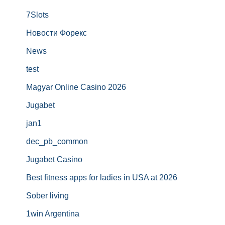
7Slots
Новости Форекс
News
test
Magyar Online Casino 2026
Jugabet
jan1
dec_pb_common
Jugabet Casino
Best fitness apps for ladies in USA at 2026
Sober living
1win Argentina