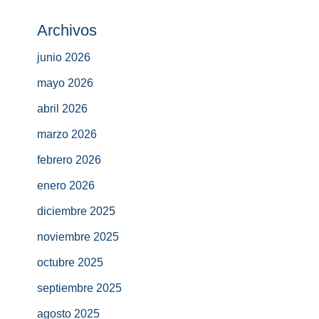
Archivos
junio 2026
mayo 2026
abril 2026
marzo 2026
febrero 2026
enero 2026
diciembre 2025
noviembre 2025
octubre 2025
septiembre 2025
agosto 2025