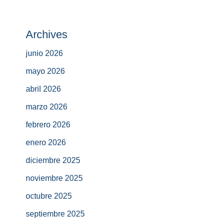
Archives
junio 2026
mayo 2026
abril 2026
marzo 2026
febrero 2026
enero 2026
diciembre 2025
noviembre 2025
octubre 2025
septiembre 2025