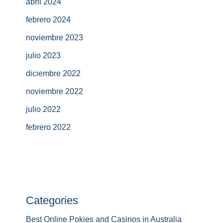
abril 2024
febrero 2024
noviembre 2023
julio 2023
diciembre 2022
noviembre 2022
julio 2022
febrero 2022
Categories
Best Online Pokies and Casinos in Australia