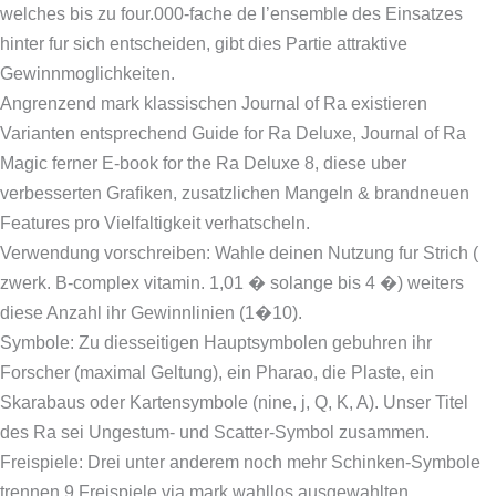
welches bis zu four.000-fache de l’ensemble des Einsatzes
hinter fur sich entscheiden, gibt dies Partie attraktive
Gewinnmoglichkeiten.
Angrenzend mark klassischen Journal of Ra existieren
Varianten entsprechend Guide for Ra Deluxe, Journal of Ra
Magic ferner E-book for the Ra Deluxe 8, diese uber
verbesserten Grafiken, zusatzlichen Mangeln & brandneuen
Features pro Vielfaltigkeit verhatscheln.
Verwendung vorschreiben: Wahle deinen Nutzung fur Strich (
zwerk. B-complex vitamin. 1,01 � solange bis 4 �) weiters
diese Anzahl ihr Gewinnlinien (1�10).
Symbole: Zu diesseitigen Hauptsymbolen gebuhren ihr
Forscher (maximal Geltung), ein Pharao, die Plaste, ein
Skarabaus oder Kartensymbole (nine, ј, Q, K, A). Unser Titel
des Ra sei Ungestum- und Scatter-Symbol zusammen.
Freispiele: Drei unter anderem noch mehr Schinken-Symbole
trennen 9 Freispiele via mark wahllos ausgewahlten