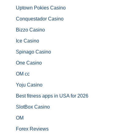
Uptown Pokies Casino
Conquestador Casino
Bizzo Casino
Ice Casino
Spinago Casino
One Casino
OM cc
Yoju Casino
Best fitness apps in USA for 2026
SlotBox Casino
OM
Forex Reviews