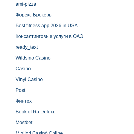
ami-pizza
Форекс Брокеры
Best fitness app 2026 in USA
Консалтинговые услуги в ОАЭ
ready_text
Wildsino Casino
Casino
Vinyl Casino
Post
Финтех
Book of Ra Deluxe
Mostbet
Migliori Casinò Online