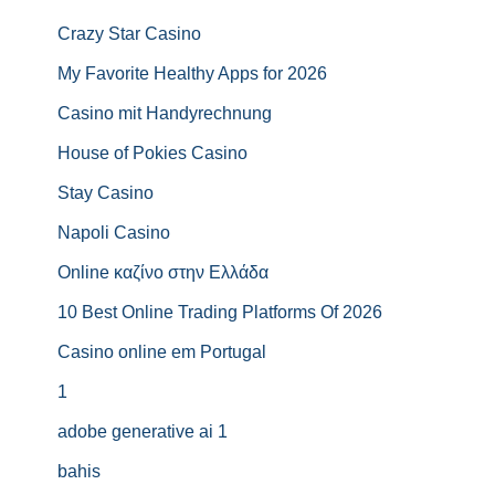
Crazy Star Casino
My Favorite Healthy Apps for 2026
Casino mit Handyrechnung
House of Pokies Casino
Stay Casino
Napoli Casino
Online καζίνο στην Ελλάδα
10 Best Online Trading Platforms Of 2026
Casino online em Portugal
1
adobe generative ai 1
bahis