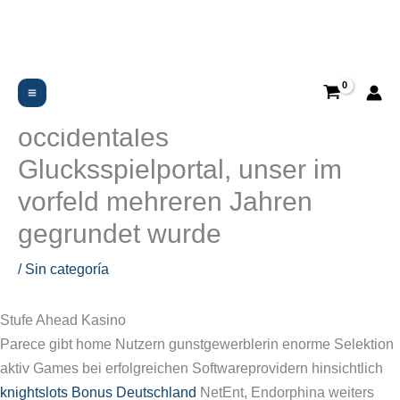
Ir
al
contenido
Das Stand Upward
Spielcasino ist und bleibt ein
occidentales
Glucksspielportal, unser im
vorfeld mehreren Jahren
gegrundet wurde
/
Sin categoría
Stufe Ahead Kasino
Parece gibt home Nutzern gunstgewerblerin enorme Selektion
aktiv Games bei erfolgreichen Softwareprovidern hinsichtlich
knightslots Bonus Deutschland
NetEnt, Endorphina weiters