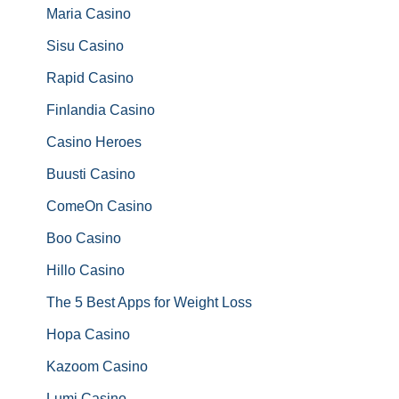
Maria Casino
Sisu Casino
Rapid Casino
Finlandia Casino
Casino Heroes
Buusti Casino
ComeOn Casino
Boo Casino
Hillo Casino
The 5 Best Apps for Weight Loss
Hopa Casino
Kazoom Casino
Lumi Casino