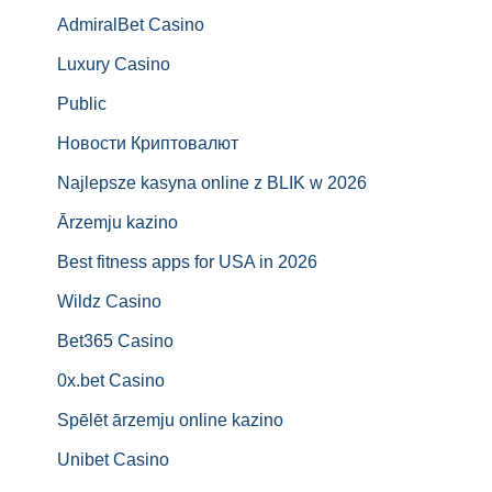
AdmiralBet Casino
Luxury Casino
Public
Новости Криптовалют
Najlepsze kasyna online z BLIK w 2026
Ārzemju kazino
Best fitness apps for USA in 2026
Wildz Casino
Bet365 Casino
0x.bet Casino
Spēlēt ārzemju online kazino
Unibet Casino