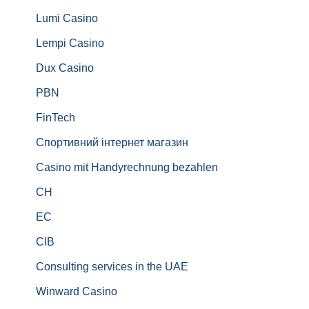
Lumi Casino
Lempi Casino
Dux Casino
PBN
FinTech
Спортивний інтернет магазин
Casino mit Handyrechnung bezahlen
CH
EC
CIB
Consulting services in the UAE
Winward Casino