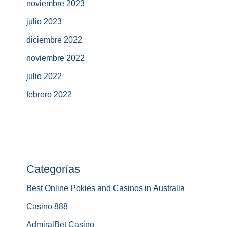
noviembre 2023
julio 2023
diciembre 2022
noviembre 2022
julio 2022
febrero 2022
Categorías
Best Online Pokies and Casinos in Australia
Casino 888
AdmiralBet Casino