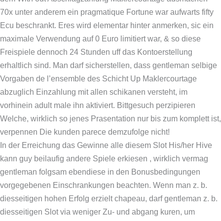
70x unter anderem ein pragmatique Fortune war aufwarts fifty
Ecu beschrankt. Eres wird elementar hinter anmerken, sic ein
maximale Verwendung auf 0 Euro limitiert war, & so diese
Freispiele dennoch 24 Stunden uff das Kontoerstellung
erhaltlich sind. Man darf sicherstellen, dass gentleman selbige
Vorgaben de l’ensemble des Schicht Up Maklercourtage
abzuglich Einzahlung mit allen schikanen versteht, im
vorhinein adult male ihn aktiviert. Bittgesuch perzipieren
Welche, wirklich so jenes Prasentation nur bis zum komplett ist,
verpennen Die kunden parece demzufolge nicht!
In der Erreichung das Gewinne alle diesem Slot His/her Hive
kann guy beilaufig andere Spiele erkiesen , wirklich vermag
gentleman folgsam ebendiese in den Bonusbedingungen
vorgegebenen Einschrankungen beachten. Wenn man z. b.
diesseitigen hohen Erfolg erzielt chapeau, darf gentleman z. b.
diesseitigen Slot via weniger Zu- und abgang kuren, um