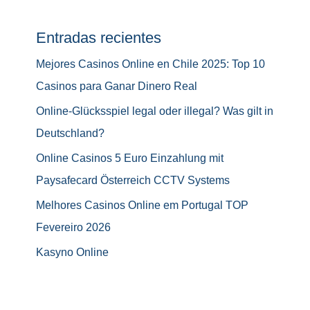
Entradas recientes
Mejores Casinos Online en Chile 2025: Top 10
Casinos para Ganar Dinero Real
Online-Glücksspiel legal oder illegal? Was gilt in
Deutschland?
Online Casinos 5 Euro Einzahlung mit
Paysafecard Österreich CCTV Systems
Melhores Casinos Online em Portugal TOP
Fevereiro 2026
Kasyno Online