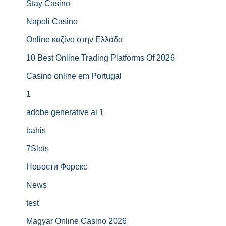
Stay Casino
Napoli Casino
Online καζίνο στην Ελλάδα
10 Best Online Trading Platforms Of 2026
Casino online em Portugal
1
adobe generative ai 1
bahis
7Slots
Новости Форекс
News
test
Magyar Online Casino 2026