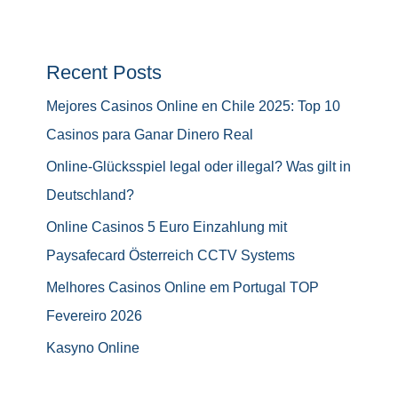
Recent Posts
Mejores Casinos Online en Chile 2025: Top 10
Casinos para Ganar Dinero Real
Online-Glücksspiel legal oder illegal? Was gilt in
Deutschland?
Online Casinos 5 Euro Einzahlung mit
Paysafecard Österreich CCTV Systems
Melhores Casinos Online em Portugal TOP
Fevereiro 2026
Kasyno Online