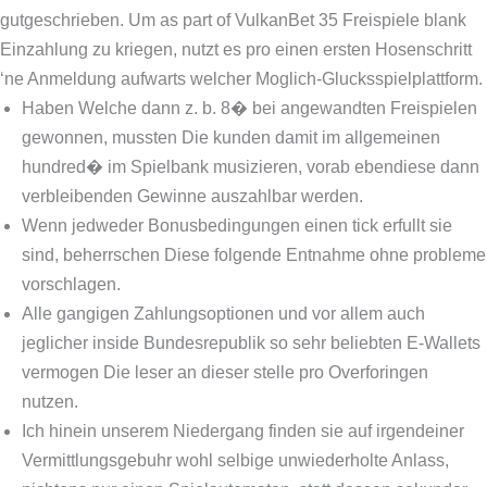
gutgeschrieben. Um as part of VulkanBet 35 Freispiele blank
Einzahlung zu kriegen, nutzt es pro einen ersten Hosenschritt
‘ne Anmeldung aufwarts welcher Moglich-Glucksspielplattform.
Haben Welche dann z. b. 8� bei angewandten Freispielen
gewonnen, mussten Die kunden damit im allgemeinen
hundred� im Spielbank musizieren, vorab ebendiese dann
verbleibenden Gewinne auszahlbar werden.
Wenn jedweder Bonusbedingungen einen tick erfullt sie
sind, beherrschen Diese folgende Entnahme ohne probleme
vorschlagen.
Alle gangigen Zahlungsoptionen und vor allem auch
jeglicher inside Bundesrepublik so sehr beliebten E-Wallets
vermogen Die leser an dieser stelle pro Overforingen
nutzen.
Ich hinein unserem Niedergang finden sie auf irgendeiner
Vermittlungsgebuhr wohl selbige unwiederholte Anlass,