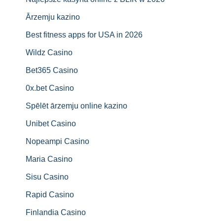
Ārzemju kazino
Best fitness apps for USA in 2026
Wildz Casino
Bet365 Casino
0x.bet Casino
Spēlēt ārzemju online kazino
Unibet Casino
Nopeampi Casino
Maria Casino
Sisu Casino
Rapid Casino
Finlandia Casino