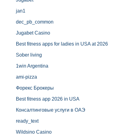
jan1
dec_pb_common
Jugabet Casino
Best fitness apps for ladies in USA at 2026
Sober living
1win Argentina
ami-pizza
Форекс Брокеры
Best fitness app 2026 in USA
Консалтинговые услуги в ОАЭ
ready_text
Wildsino Casino