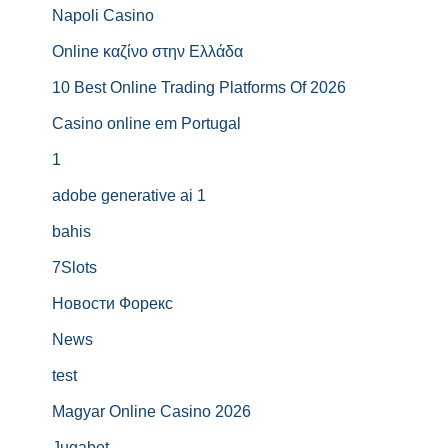
Napoli Casino
Online καζίνο στην Ελλάδα
10 Best Online Trading Platforms Of 2026
Casino online em Portugal
1
adobe generative ai 1
bahis
7Slots
Новости Форекс
News
test
Magyar Online Casino 2026
Jugabet