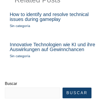
How to identify and resolve technical
issues during gameplay
Sin categoría
Innovative Technologien wie KI und ihre
Auswirkungen auf Gewinnchancen
Sin categoría
Buscar
BUSCAR