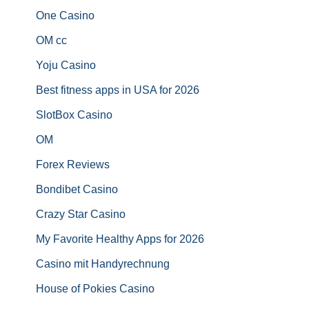
One Casino
OM cc
Yoju Casino
Best fitness apps in USA for 2026
SlotBox Casino
OM
Forex Reviews
Bondibet Casino
Crazy Star Casino
My Favorite Healthy Apps for 2026
Casino mit Handyrechnung
House of Pokies Casino