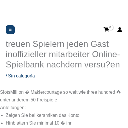
Ir
al
contenido
Daruber hinaus findet man
erheblich Aktionen, damit
treuen Spielern jeden Gast
inoffizieller mitarbeiter Online-
Spielbank nachdem versu?en
/
Sin categoría
SlotsMillion � Maklercourtage so weit wie three hundred �
unter anderem 50 Freispiele
Anleitungen:
Zeigen Sie bei keramiken das Konto
Hinblattern Sie minimal 10 � ihr