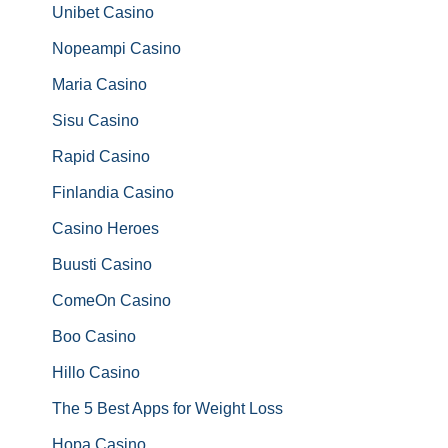
Unibet Casino
Nopeampi Casino
Maria Casino
Sisu Casino
Rapid Casino
Finlandia Casino
Casino Heroes
Buusti Casino
ComeOn Casino
Boo Casino
Hillo Casino
The 5 Best Apps for Weight Loss
Hopa Casino