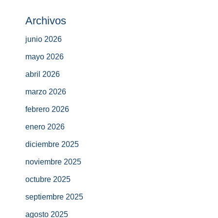
Archivos
junio 2026
mayo 2026
abril 2026
marzo 2026
febrero 2026
enero 2026
diciembre 2025
noviembre 2025
octubre 2025
septiembre 2025
agosto 2025