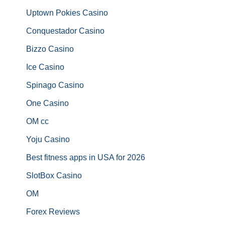
Uptown Pokies Casino
Conquestador Casino
Bizzo Casino
Ice Casino
Spinago Casino
One Casino
OM cc
Yoju Casino
Best fitness apps in USA for 2026
SlotBox Casino
OM
Forex Reviews