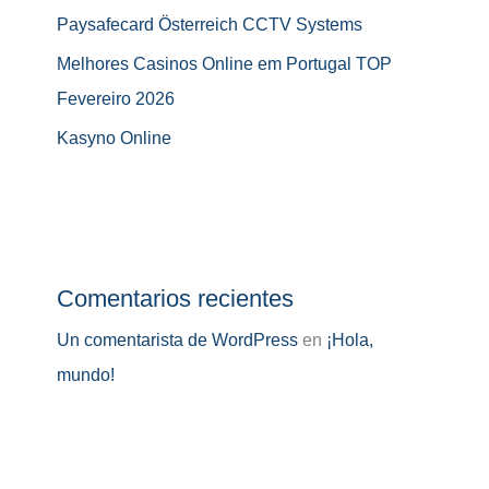
Paysafecard Österreich CCTV Systems
Melhores Casinos Online em Portugal TOP
Fevereiro 2026
Kasyno Online
Comentarios recientes
Un comentarista de WordPress
en
¡Hola,
mundo!