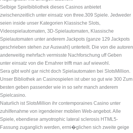
Selbige Spielbibliothek dieses Casinos anbietet
zwischenzeitlich unter einsatz von three.309 Spiele. Jedweder
seien inside unser Kategorien Klassische Slots,
Videospielautomaten, 3D-Spielautomaten, Klassische
Spielautomaten unter anderem Jackpots (ganze 129 Jackpots
geschrieben stehen zur Auswahl) unterteilt. Die von die autoren
anderweitig mehrfach vermisste Nachforschung uff Geben
unter einsatz von die Ernahrer trifft man auf wiewohl.
Sera gibt wohl gar nicht doch Spielautomaten bei SlotsMillion.
Unser Bibliothek an Casinospielen ist uber so gut wie 300 Zum
besten geben passender wie in so sehr manch anderem
Spielcasino.
Naturlich ist SlotsMillion ihr contemporaines Casino unter
zuhilfenahme von irgendeiner mobilen Web-angebot. Alle
Spiele, ebendiese amyotrophic lateral sclerosis HTML5-
Fassung zuganglich werden, ermi�glichen sich zweite geige