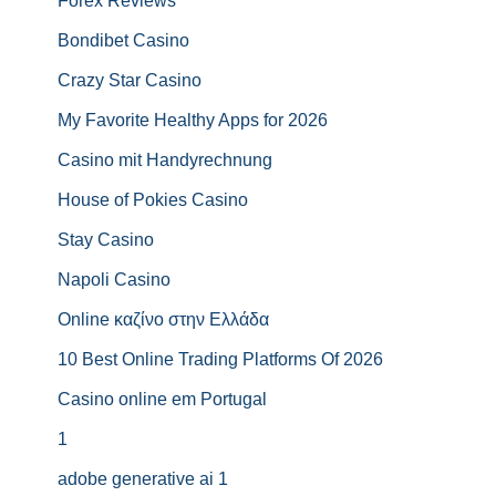
Forex Reviews
Bondibet Casino
Crazy Star Casino
My Favorite Healthy Apps for 2026
Casino mit Handyrechnung
House of Pokies Casino
Stay Casino
Napoli Casino
Online καζίνο στην Ελλάδα
10 Best Online Trading Platforms Of 2026
Casino online em Portugal
1
adobe generative ai 1