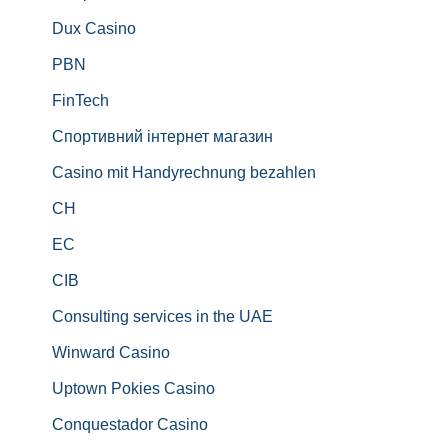
Dux Casino
PBN
FinTech
Спортивний інтернет магазин
Casino mit Handyrechnung bezahlen
CH
EC
CIB
Consulting services in the UAE
Winward Casino
Uptown Pokies Casino
Conquestador Casino