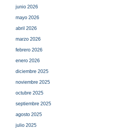
junio 2026
mayo 2026
abril 2026
marzo 2026
febrero 2026
enero 2026
diciembre 2025
noviembre 2025
octubre 2025
septiembre 2025
agosto 2025
julio 2025