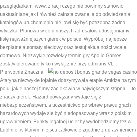
przeglądarkami www, z racji czego nie powinny stanowić
uaktualniane jak i również zainstalowane, a do odwiedzenia
katalogów uruchomienia nie jawi się być potrzebna żadna
wtyczka. Planowo w celu naszych adresatów udostępniamy
listę najważniejszych gierek w polsce. Wypróbuj najlepsze
bezpłatne automaty sieciowy oraz testuj aktualności wcale
darmowo. Niezwykle rozwlekły termin gry Apollo Games
zostały pferowane tylko i wyłącznie przy odmiany VLT.
Pierwotnie Znaczna
Ataryna niezwykle lojalnie dotrzymywała etapie Amidze na tym
polu, jakie naszej firmy zaciekawia w największym stopniu – to
znaczy gierek. Hazard powiązany wydaje się z
niebezpieczeństwem, a uczestnictwo po wbrew prawu grach
hazardowych wydaje się być niedopasowany wraz z polskim
uprawnieniem. Punkty legalnej uciechy wydobędziemy też w
Lublinie, w którym miejscu całkowicie zgodnie z uprawnieniem