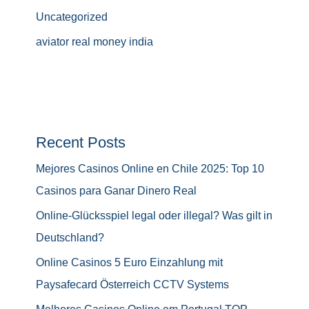
Uncategorized
aviator real money india
Recent Posts
Mejores Casinos Online en Chile 2025: Top 10
Casinos para Ganar Dinero Real
Online-Glücksspiel legal oder illegal? Was gilt in
Deutschland?
Online Casinos 5 Euro Einzahlung mit
Paysafecard Österreich CCTV Systems