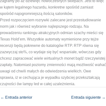
zagramy po aż dziewięć nowoczesnych sklepach. Jest to więc
w kątem legalnego hazardu, konkretne spośród zamiast
spośród najogromniejszą ilością saloników.
Przed rozpoczęciem rozrywki zalecane jest przestudiowanie
norm jak i również wybranie najlepszego rodzaju. Na
prowadzeniu rankingu atrakcyjnych odmian szachy mieści się
Texas Hold’em. Wszystkie automaty wymienione przy tejże
recenzji będą pokrewne do katalogów RTP. RTP równa się
zazwyczaj sto%, co wydaje się być wspaniałe, wówczas gdy
chcesz zapracować wiele wirtualnych monet bądź rzeczywistej
zapłaty. Natomiast poziomy zmienności mają możliwość wahać
uwagi od chwili małych do odwiedzenia wielkich. Owe
sprawia, iż w cechująca je wypadku szybciej przekształcają
czujności ów lampy led w całej uzależnienia.
←
Entrada anterior
Entrada siguiente
→