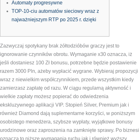
Automaty progresywne
TOP-10-ciu automatów sieciowy wraz z
najważniejszym RTP po 2025 r. dzięki
Zazwyczaj spotykany brak żółtodzióbów graczy jest to
ignorowanie czynników obrotu. Wymaganie x30 oznacza, iż
jeśli dostaniesz 100 Zł bonusu, potrzebne będzie postawienie
razem 3000 Pln, ażeby wypłacić wygrane. Wybieraj propozycji
wraz z niewielkim współczynnikiem, przede wszystkim kiedy
zamierzasz zapłatę od razu. W ciągu regularną aktywność i
wielkie zapłaty możesz popierać do odwiedzenia
ekskluzywnego aplikacji VIP.
Stopień Silver, Premium jak i
również Diamond dają suplementarne korzyści, w poniższym
osobistego menedżera, szybsze wypłaty, wyjątkowe bonusy
urodzinowe oraz zaproszenia na zamknięte sprawy. Po biznesi
oznacza to niższe wymagania ruchu jak i również wyższy