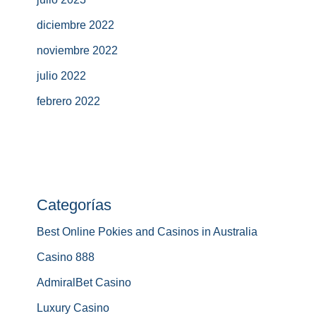
diciembre 2022
noviembre 2022
julio 2022
febrero 2022
Categorías
Best Online Pokies and Casinos in Australia
Casino 888
AdmiralBet Casino
Luxury Casino