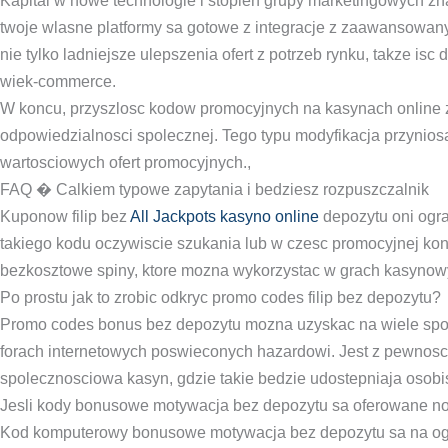
Kapital w nowe technologie i stopien grupy marketingowych zna
twoje wlasne platformy sa gotowe z integracje z zaawansowany
nie tylko ladniejsze ulepszenia ofert z potrzeb rynku, takze i
wiek-commerce.
W koncu, przyszlosc kodow promocyjnych na kasynach online za
odpowiedzialnosci spolecznej. Tego typu modyfikacja przynios
wartosciowych ofert promocyjnych.,
FAQ � Calkiem typowe zapytania i bedziesz rozpuszczalnik
Kuponow filip bez
All Jackpots kasyno online
depozytu oni ogra
takiego kodu oczywiscie szukania lub w czesc promocyjnej konto
bezkosztowe spiny, ktore mozna wykorzystac w grach kasynow
Po prostu jak to zrobic odkryc promo codes filip bez depozytu?
Promo codes bonus bez depozytu mozna uzyskac na wiele sposo
forach internetowych poswieconych hazardowi. Jest z pewnosc
spolecznosciowa kasyn, gdzie takie bedzie udostepniaja osob
Jesli kody bonusowe motywacja bez depozytu sa oferowane now
Kod komputerowy bonusowe motywacja bez depozytu sa na ogol