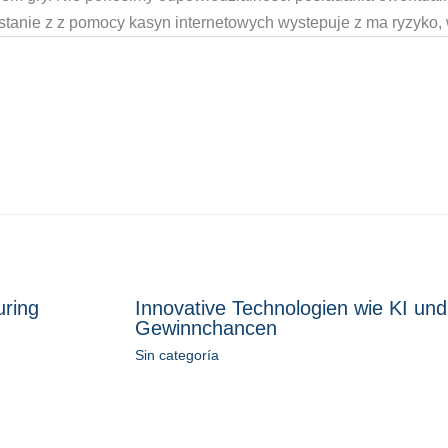
zystanie z z pomocy kasyn internetowych wystepuje z ma ryzyko
uring
Innovative Technologien wie KI und
Gewinnchancen
Sin categoría