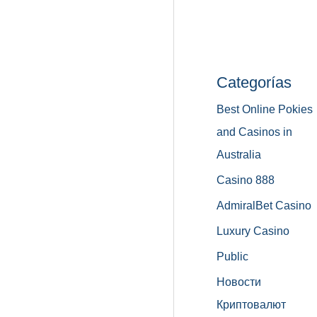
Categorías
Best Online Pokies
and Casinos in
Australia
Casino 888
AdmiralBet Casino
Luxury Casino
Public
Новости
Криптовалют