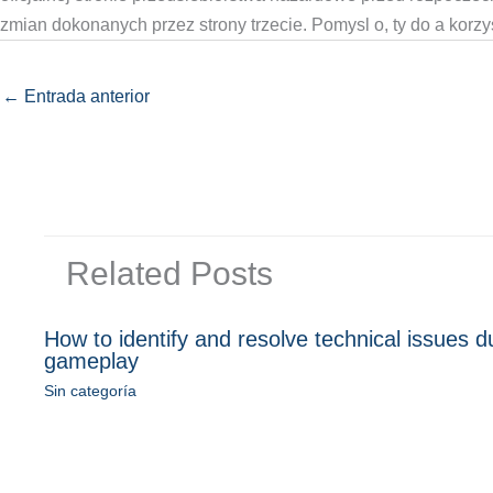
zmian dokonanych przez strony trzecie. Pomysl o, ty do a kor
←
Entrada anterior
Related Posts
How to identify and resolve technical issues d
gameplay
Sin categoría