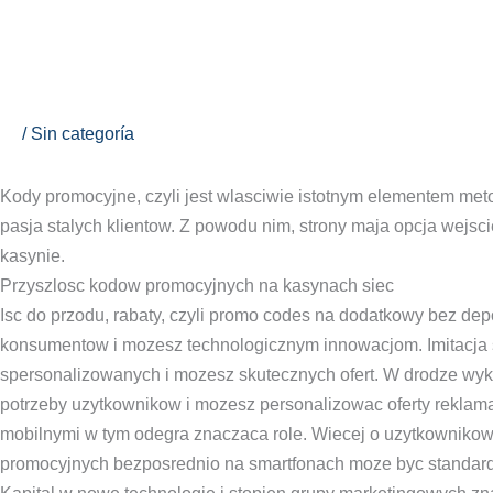
Ir
al
contenido
Czym sa kody promocyjne dodat
/
Sin categoría
Kody promocyjne, czyli jest wlasciwie istotnym elementem met
pasja stalych klientow. Z powodu nim, strony maja opcja wejs
kasynie.
Przyszlosc kodow promocyjnych na kasynach siec
Isc do przodu, rabaty, czyli promo codes na dodatkowy bez de
konsumentow i mozesz technologicznym innowacjom. Imitacja s
spersonalizowanych i mozesz skutecznych ofert. W drodze wy
potrzeby uzytkownikow i mozesz personalizowac oferty reklama,
mobilnymi w tym odegra znaczaca role. Wiecej o uzytkowniko
promocyjnych bezposrednio na smartfonach moze byc standar