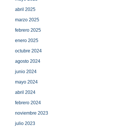
abril 2025
marzo 2025
febrero 2025
enero 2025
octubre 2024
agosto 2024
junio 2024
mayo 2024
abril 2024
febrero 2024
noviembre 2023
julio 2023