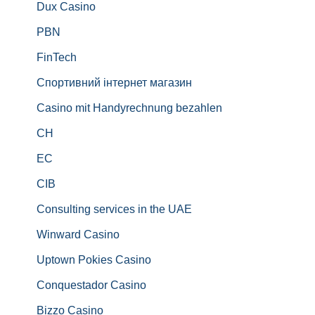
Dux Casino
PBN
FinTech
Спортивний інтернет магазин
Casino mit Handyrechnung bezahlen
CH
EC
CIB
Consulting services in the UAE
Winward Casino
Uptown Pokies Casino
Conquestador Casino
Bizzo Casino