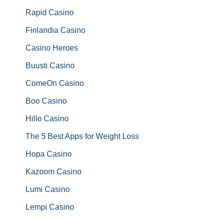
Rapid Casino
Finlandia Casino
Casino Heroes
Buusti Casino
ComeOn Casino
Boo Casino
Hillo Casino
The 5 Best Apps for Weight Loss
Hopa Casino
Kazoom Casino
Lumi Casino
Lempi Casino