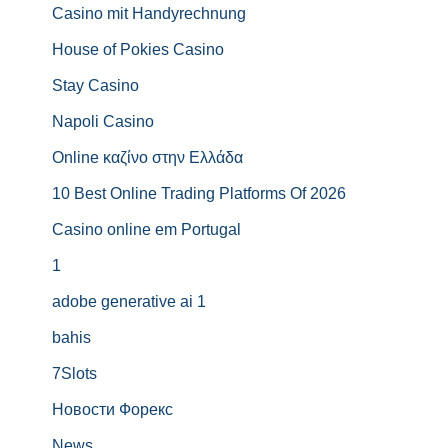
Casino mit Handyrechnung
House of Pokies Casino
Stay Casino
Napoli Casino
Online καζίνο στην Ελλάδα
10 Best Online Trading Platforms Of 2026
Casino online em Portugal
1
adobe generative ai 1
bahis
7Slots
Новости Форекс
News