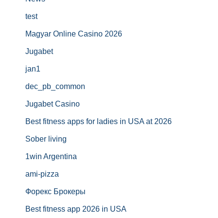
test
Magyar Online Casino 2026
Jugabet
jan1
dec_pb_common
Jugabet Casino
Best fitness apps for ladies in USA at 2026
Sober living
1win Argentina
ami-pizza
Форекс Брокеры
Best fitness app 2026 in USA