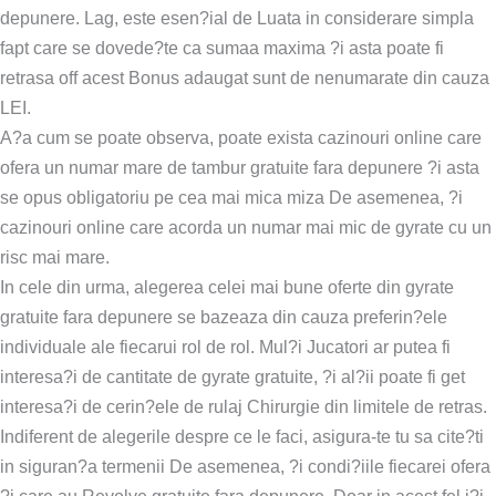
depunere. Lag, este esen?ial de Luata in considerare simpla
fapt care se dovede?te ca sumaa maxima ?i asta poate fi
retrasa off acest Bonus adaugat sunt de nenumarate din cauza
LEI.
A?a cum se poate observa, poate exista cazinouri online care
ofera un numar mare de tambur gratuite fara depunere ?i asta
se opus obligatoriu pe cea mai mica miza De asemenea, ?i
cazinouri online care acorda un numar mai mic de gyrate cu un
risc mai mare.
In cele din urma, alegerea celei mai bune oferte din gyrate
gratuite fara depunere se bazeaza din cauza preferin?ele
individuale ale fiecarui rol de rol. Mul?i Jucatori ar putea fi
interesa?i de cantitate de gyrate gratuite, ?i al?ii poate fi get
interesa?i de cerin?ele de rulaj Chirurgie din limitele de retras.
Indiferent de alegerile despre ce le faci, asigura-te tu sa cite?ti
in siguran?a termenii De asemenea, ?i condi?iile fiecarei ofera