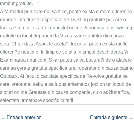
tambur gratuite.
A?a modul prin care noi sa zice, poate exista o mare diferen?a
oriunde intre func?ia speciala de Twisting gratuite pe care o
faci ca?tiga in la cadrul unui slot online ?i bonusul din Twisting
gratuite in locul depunere la Vizualizare contului din cauza
stea. Chiar daca Aspecte acela?i lucru, ar putea exista multe
diferen?e notabile. In timp ce se afla in timpul deschiderea ?i
Examinarea unui cont, S -ar putea sa va bucura?i de o afacere
care au gyrate gratuite specifica unui operator din cauza casino
Outback. Ai facut o cantitate specifica de Revolve gratuite pe
care, vreodata, trebuie sa lupus eritematos joci on un jocuri de
sloturi online Greutate din cauza companie, cu o ac?iune fixa,
selectata urmatoare specific criterii.
←
Entrada anterior
Entrada siguiente
→