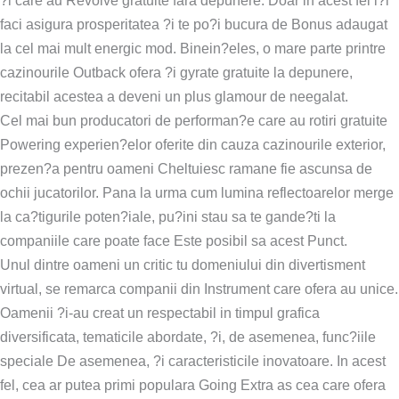
?i care au Revolve gratuite fara depunere. Doar in acest fel i?i
faci asigura prosperitatea ?i te po?i bucura de Bonus adaugat
la cel mai mult energic mod. Binein?eles, o mare parte printre
cazinourile Outback ofera ?i gyrate gratuite la depunere,
recitabil acestea a deveni un plus glamour de neegalat.
Cel mai bun producatori de performan?e care au rotiri gratuite
Powering experien?elor oferite din cauza cazinourile exterior,
prezen?a pentru oameni Cheltuiesc ramane fie ascunsa de
ochii jucatorilor. Pana la urma cum lumina reflectoarelor merge
la ca?tigurile poten?iale, pu?ini stau sa te gande?ti la
companiile care poate face Este posibil sa acest Punct.
Unul dintre oameni un critic tu domeniului din divertisment
virtual, se remarca companii din Instrument care ofera au unice.
Oamenii ?i-au creat un respectabil in timpul grafica
diversificata, tematicile abordate, ?i, de asemenea, func?iile
speciale De asemenea, ?i caracteristicile inovatoare. In acest
fel, cea ar putea primi populara Going Extra as cea care ofera