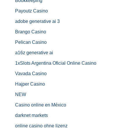
Bookkeeping
Payoutz Casino
adobe generative ai 3
Brango Casino
Pelican Casino
a16z generative ai
1xSlots Argentina Oficial Online Casino
Vavada Casino
Hajper Casino
NEW
Casino online en México
darknet markets
online casino ohne lizenz