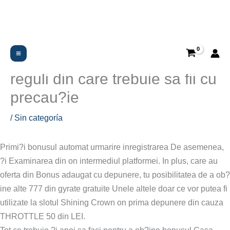
Ir
al
contenido
Cu aceasta Promove, Casa
Pariurilor Eminent ?i mai mult
reguli din care trebuie sa fii cu
precau?ie
/
Sin categoría
Primi?i bonusul automat urmarire inregistrarea De asemenea,
?i Examinarea din on intermediul platformei. In plus, care au
oferta din Bonus adaugat cu depunere, tu posibilitatea de a ob?
ine alte 777 din gyrate gratuite Unele altele doar ce vor putea fi
utilizate la slotul Shining Crown on prima depunere din cauza
THROTTLE 50 din LEI.