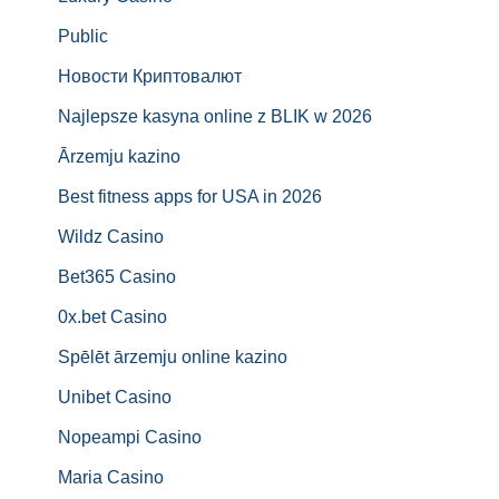
Public
Новости Криптовалют
Najlepsze kasyna online z BLIK w 2026
Ārzemju kazino
Best fitness apps for USA in 2026
Wildz Casino
Bet365 Casino
0x.bet Casino
Spēlēt ārzemju online kazino
Unibet Casino
Nopeampi Casino
Maria Casino