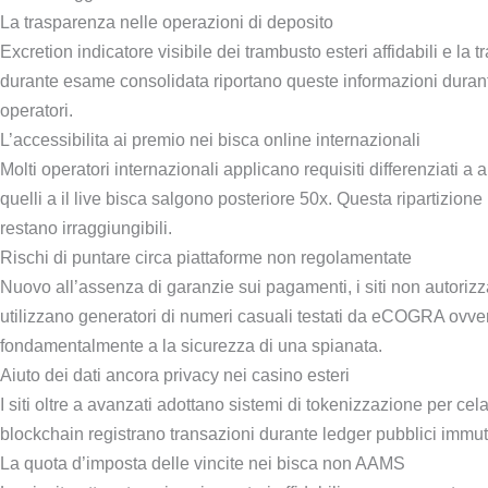
La trasparenza nelle operazioni di deposito
Excretion indicatore visibile dei trambusto esteri affidabili e l
durante esame consolidata riportano queste informazioni durante
operatori.
L’accessibilita ai premio nei bisca online internazionali
Molti operatori internazionali applicano requisiti differenziati 
quelli a il live bisca salgono posteriore 50x. Questa ripartizion
restano irraggiungibili.
Rischi di puntare circa piattaforme non regolamentate
Nuovo all’assenza di garanzie sui pagamenti, i siti non autorizz
utilizzano generatori di numeri casuali testati da eCOGRA ovvero
fondamentalmente a la sicurezza di una spianata.
Aiuto dei dati ancora privacy nei casino esteri
I siti oltre a avanzati adottano sistemi di tokenizzazione per ce
blockchain registrano transazioni durante ledger pubblici immutab
La quota d’imposta delle vincite nei bisca non AAMS