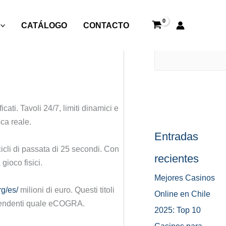
CATÁLOGO
CONTACTO
versioni digitali
Buscar
cati. Tavoli 24/7, limiti dinamici e
ca reale.
Entradas
icli di passata di 25 secondi. Con
recientes
ioco fisici.
Mejores Casinos
rg/es/
milioni di euro. Questi titoli
Online en Chile
ndipendenti quale eCOGRA.
2025: Top 10