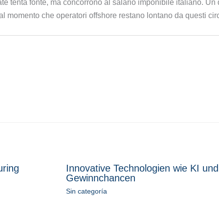
ssate tenta fonte, ma concorrono al salario imponibile italiano.
, dal momento che operatori offshore restano lontano da questi ci
uring
Innovative Technologien wie KI und
Gewinnchancen
Sin categoría