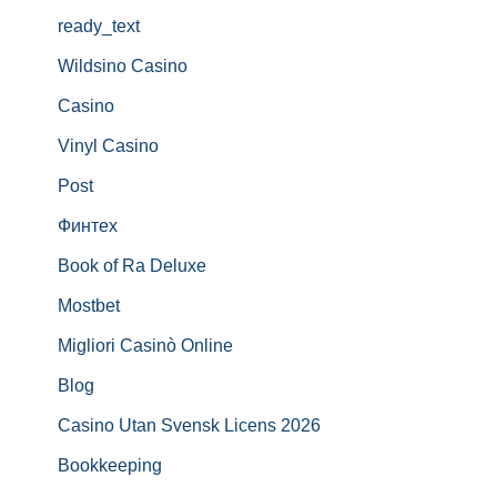
ready_text
Wildsino Casino
Casino
Vinyl Casino
Post
Финтех
Book of Ra Deluxe
Mostbet
Migliori Casinò Online
Blog
Casino Utan Svensk Licens 2026
Bookkeeping