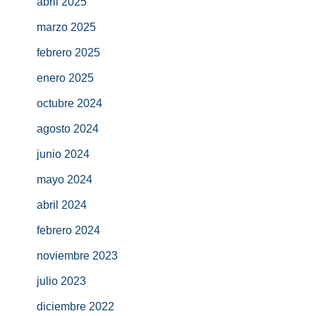
abril 2025
marzo 2025
febrero 2025
enero 2025
octubre 2024
agosto 2024
junio 2024
mayo 2024
abril 2024
febrero 2024
noviembre 2023
julio 2023
diciembre 2022