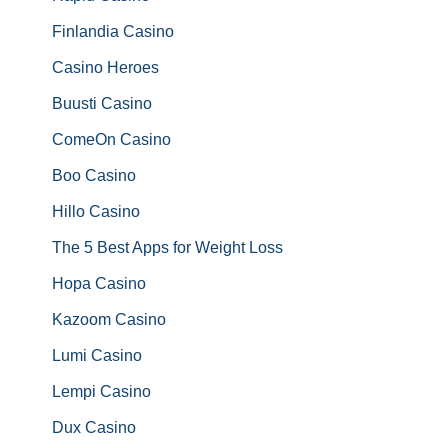
Finlandia Casino
Casino Heroes
Buusti Casino
ComeOn Casino
Boo Casino
Hillo Casino
The 5 Best Apps for Weight Loss
Hopa Casino
Kazoom Casino
Lumi Casino
Lempi Casino
Dux Casino