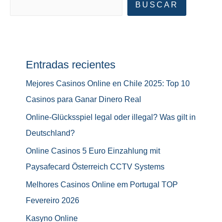
BUSCAR
Entradas recientes
Mejores Casinos Online en Chile 2025: Top 10
Casinos para Ganar Dinero Real
Online-Glücksspiel legal oder illegal? Was gilt in
Deutschland?
Online Casinos 5 Euro Einzahlung mit
Paysafecard Österreich CCTV Systems
Melhores Casinos Online em Portugal TOP
Fevereiro 2026
Kasyno Online