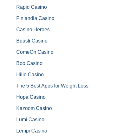
Rapid Casino
Finlandia Casino
Casino Heroes
Buusti Casino
ComeOn Casino
Boo Casino
Hillo Casino
The 5 Best Apps for Weight Loss
Hopa Casino
Kazoom Casino
Lumi Casino
Lempi Casino