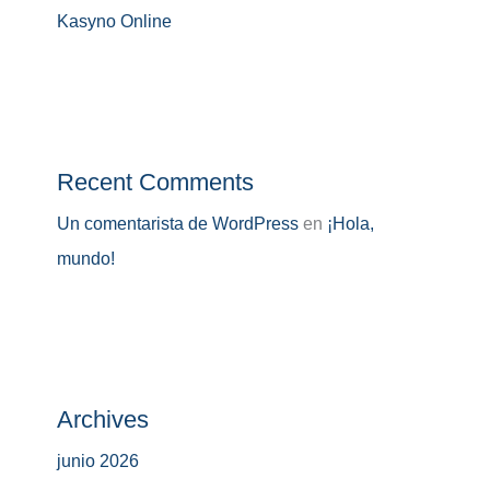
Kasyno Online
Recent Comments
Un comentarista de WordPress
en
¡Hola,
mundo!
Archives
junio 2026