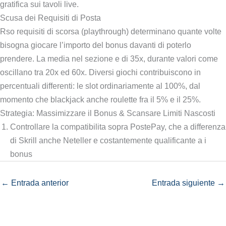
gratifica sui tavoli live.
Scusa dei Requisiti di Posta
Rso requisiti di scorsa (playthrough) determinano quante volte
bisogna giocare l’importo del bonus davanti di poterlo
prendere. La media nel sezione e di 35x, durante valori come
oscillano tra 20x ed 60x. Diversi giochi contribuiscono in
percentuali differenti: le slot ordinariamente al 100%, dal
momento che blackjack anche roulette fra il 5% e il 25%.
Strategia: Massimizzare il Bonus & Scansare Limiti Nascosti
Controllare la compatibilita sopra PostePay, che a differenza
di Skrill anche Neteller e costantemente qualificante a i
bonus
←
Entrada anterior
Entrada siguiente
→