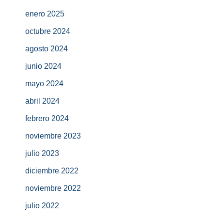
enero 2025
octubre 2024
agosto 2024
junio 2024
mayo 2024
abril 2024
febrero 2024
noviembre 2023
julio 2023
diciembre 2022
noviembre 2022
julio 2022