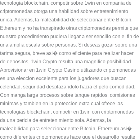
tecnologia blockchain, competir sobre 1win en compania de
criptomonedas otorga una habilidad sobre entretenimiento
unica. Ademas, la maleabilidad de seleccionar entre Bitcoin,
Ethereum y no ha transpirado otras criptomonedas permite que
nuestro procedimiento pudiera llegar a ser sencillo con el fin de
una amplia escala sobre personas. Si deseas gozar sobre una
tarima segura, breve asi� como eficiente para realizar hacen
de depositos, 1win Crypto resulta una magnifico posibilidad.
Aprovisionar en 1win Crypto Casino utilizando criptomonedas
es una eleccion excelente para los jugadores que buscan
celeridad, seguridad desplazandolo hacia el pelo comodidad.
Con manga larga procesos sobre tanque rapidos, comisiones
minimas y tambien en la proteccion extra cual ofrece las
tecnologias blockchain, competir en 1win con criptomonedas
da una pericia de entretenimiento sola. Ademas, la
maleabilidad para seleccionar entre Bitcoin, Ethereum asi�
como diferentes criptomonedas hace que el desarrollo resulte