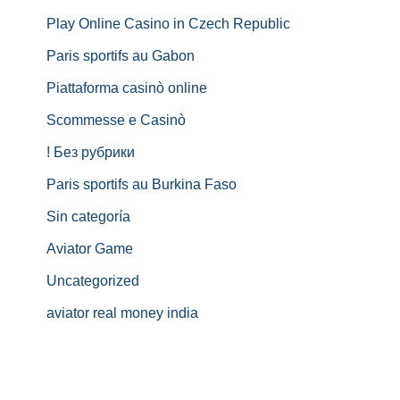
Play Online Casino in Czech Republic
Paris sportifs au Gabon
Piattaforma casinò online
Scommesse e Casinò
! Без рубрики
Paris sportifs au Burkina Faso
Sin categoría
Aviator Game
Uncategorized
aviator real money india