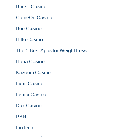
Buusti Casino
ComeOn Casino
Boo Casino
Hillo Casino
The 5 Best Apps for Weight Loss
Hopa Casino
Kazoom Casino
Lumi Casino
Lempi Casino
Dux Casino
PBN
FinTech