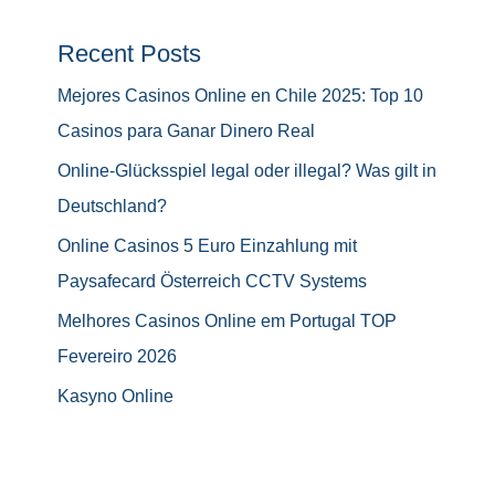
Recent Posts
Mejores Casinos Online en Chile 2025: Top 10
Casinos para Ganar Dinero Real
Online-Glücksspiel legal oder illegal? Was gilt in
Deutschland?
Online Casinos 5 Euro Einzahlung mit
Paysafecard Österreich CCTV Systems
Melhores Casinos Online em Portugal TOP
Fevereiro 2026
Kasyno Online