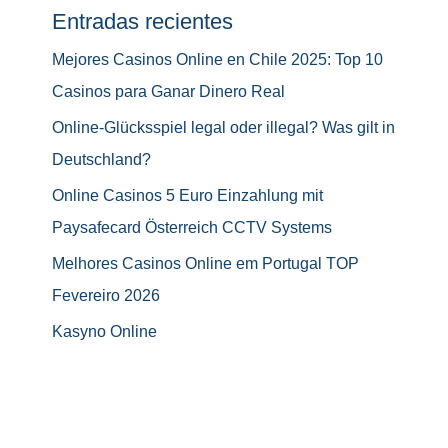
Entradas recientes
Mejores Casinos Online en Chile 2025: Top 10
Casinos para Ganar Dinero Real
Online-Glücksspiel legal oder illegal? Was gilt in
Deutschland?
Online Casinos 5 Euro Einzahlung mit
Paysafecard Österreich CCTV Systems
Melhores Casinos Online em Portugal TOP
Fevereiro 2026
Kasyno Online