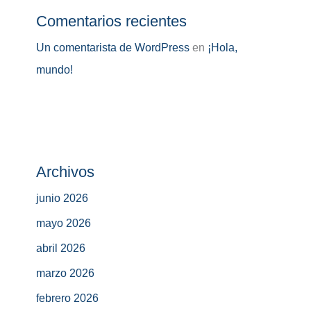
Comentarios recientes
Un comentarista de WordPress
en
¡Hola,
mundo!
Archivos
junio 2026
mayo 2026
abril 2026
marzo 2026
febrero 2026