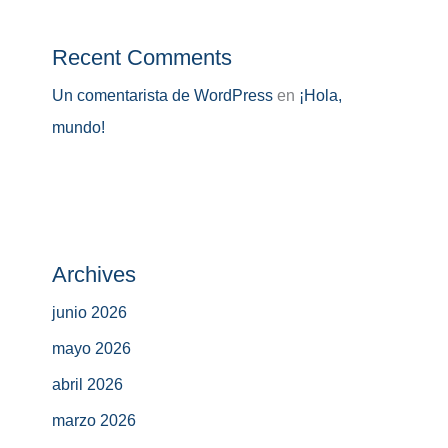
Recent Comments
Un comentarista de WordPress
en
¡Hola,
mundo!
Archives
junio 2026
mayo 2026
abril 2026
marzo 2026