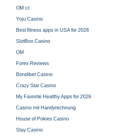
OM cc
Yoju Casino
Best fitness apps in USA for 2026
SlotBox Casino
OM
Forex Reviews
Bondibet Casino
Crazy Star Casino
My Favorite Healthy Apps for 2026
Casino mit Handyrechnung
House of Pokies Casino
Stay Casino