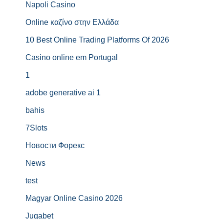
Napoli Casino
Online καζίνο στην Ελλάδα
10 Best Online Trading Platforms Of 2026
Casino online em Portugal
1
adobe generative ai 1
bahis
7Slots
Новости Форекс
News
test
Magyar Online Casino 2026
Jugabet