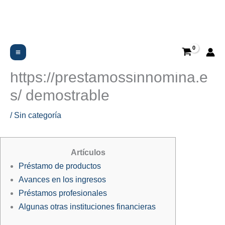
Ir
al
contenido
Cómo encontrar un préstamo
sin capital
https://prestamossinnomina.e
s/ demostrable
/
Sin categoría
Artículos
Préstamo de productos
Avances en los ingresos
Préstamos profesionales
Algunas otras instituciones financieras