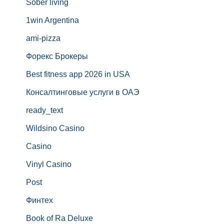
Sober living
1win Argentina
ami-pizza
Форекс Брокеры
Best fitness app 2026 in USA
Консалтинговые услуги в ОАЭ
ready_text
Wildsino Casino
Casino
Vinyl Casino
Post
Финтех
Book of Ra Deluxe