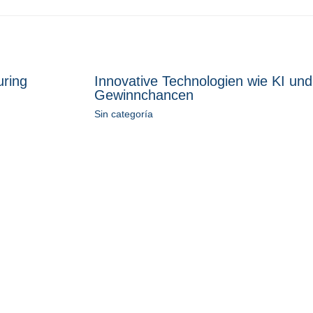
uring
Innovative Technologien wie KI und
Gewinnchancen
Sin categoría