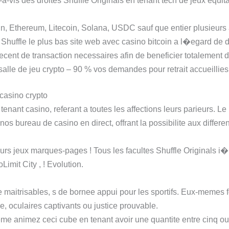
vis des droites Shuffle Originals en tenant tech de jeux equita
coin, Ethereum, Litecoin, Solana, USDC sauf que entier plusieur
 Shuffle le plus bas site web avec casino bitcoin a l�egard de 
ecent de transaction necessaires afin de beneficier totalement 
 salle de jeu crypto – 90 % vos demandes pour retrait accueilli
 casino crypto
tenant casino, referant a toutes les affections leurs parieurs. 
os bureau de casino en direct, offrant la possibilite aux differe
 leurs jeux marques-pages ! Tous les facultes Shuffle Originals 
mit City , ! Evolution.
e maitrisables, s de bornee appui pour les sportifs. Eux-memes 
ie, oculaires captivants ou justice prouvable.
eme animez ceci cube en tenant avoir une quantite entre cinq