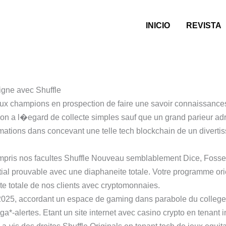
INICIO
REVISTA
ormidble casino crypto de 2025
ligne avec Shuffle
t aux champions en prospection de faire une savoir connaissances
ion a l�egard de collecte simples sauf que un grand parieur a
ormations dans concevant une telle tech blockchain de un divert
ompris nos facultes Shuffle Nouveau semblablement Dice, Fosse,
al prouvable avec une diaphaneite totale. Votre programme ori
te totale de nos clients avec cryptomonnaies.
2025, accordant un espace de gaming dans parabole du college u
alertes. Etant un site internet avec casino crypto en tenant ind