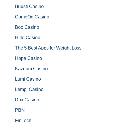
Buusti Casino
ComeOn Casino
Boo Casino
Hillo Casino
The 5 Best Apps for Weight Loss
Hopa Casino
Kazoom Casino
Lumi Casino
Lempi Casino
Dux Casino
PBN
FinTech