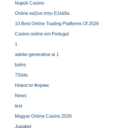
Napoli Casino
Online καζίνο στην Ελλάδα
10 Best Online Trading Platforms Of 2026
Casino online em Portugal
1
adobe generative ai 1
bahis
7Slots
Новости Форекс
News
test
Magyar Online Casino 2026
Jugabet