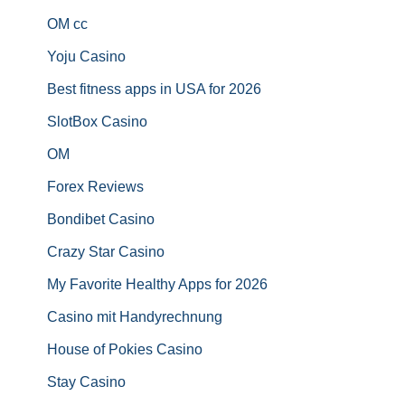
OM cc
Yoju Casino
Best fitness apps in USA for 2026
SlotBox Casino
OM
Forex Reviews
Bondibet Casino
Crazy Star Casino
My Favorite Healthy Apps for 2026
Casino mit Handyrechnung
House of Pokies Casino
Stay Casino