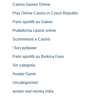
Casino Games Online
Play Online Casino in Czech Republic
Paris sportifs au Gabon
Piattaforma casinò online
Scommesse e Casinò
! Без рубрики
Paris sportifs au Burkina Faso
Sin categoría
Aviator Game
Uncategorized
aviator real money india