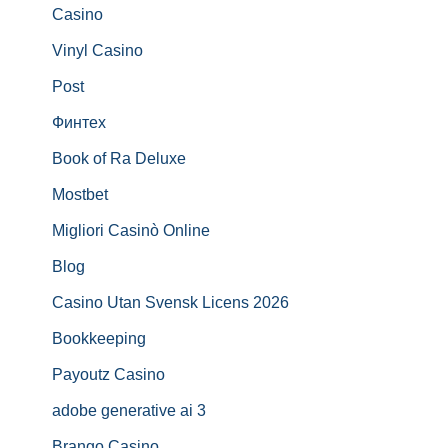
Casino
Vinyl Casino
Post
Финтех
Book of Ra Deluxe
Mostbet
Migliori Casinò Online
Blog
Casino Utan Svensk Licens 2026
Bookkeeping
Payoutz Casino
adobe generative ai 3
Brango Casino