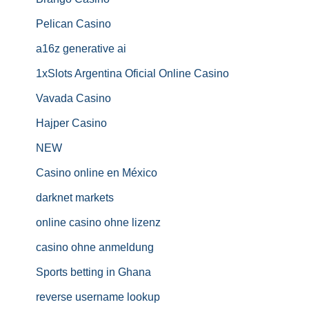
Pelican Casino
a16z generative ai
1xSlots Argentina Oficial Online Casino
Vavada Casino
Hajper Casino
NEW
Casino online en México
darknet markets
online casino ohne lizenz
casino ohne anmeldung
Sports betting in Ghana
reverse username lookup