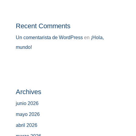
Recent Comments
Un comentarista de WordPress
en
¡Hola,
mundo!
Archives
junio 2026
mayo 2026
abril 2026