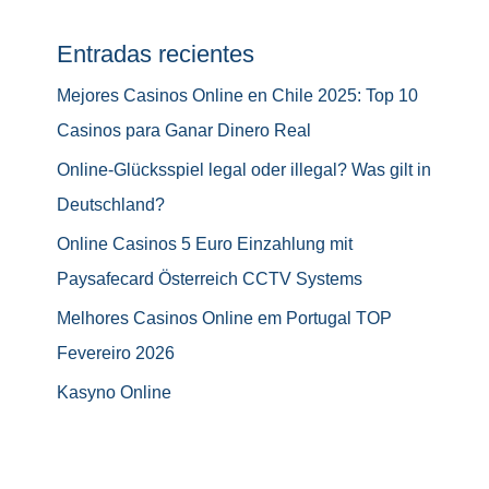
Entradas recientes
Mejores Casinos Online en Chile 2025: Top 10
Casinos para Ganar Dinero Real
Online-Glücksspiel legal oder illegal? Was gilt in
Deutschland?
Online Casinos 5 Euro Einzahlung mit
Paysafecard Österreich CCTV Systems
Melhores Casinos Online em Portugal TOP
Fevereiro 2026
Kasyno Online