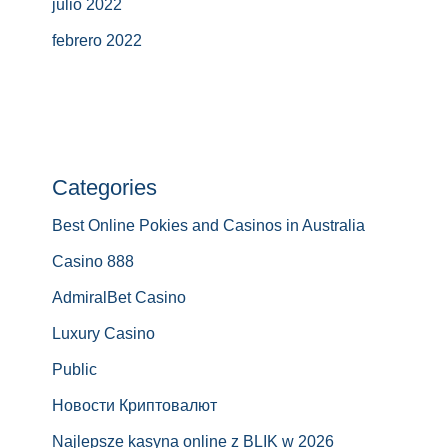
julio 2022
febrero 2022
Categories
Best Online Pokies and Casinos in Australia
Casino 888
AdmiralBet Casino
Luxury Casino
Public
Новости Криптовалют
Najlepsze kasyna online z BLIK w 2026