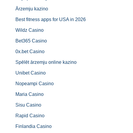
Ārzemju kazino
Best fitness apps for USA in 2026
Wildz Casino
Bet365 Casino
0x.bet Casino
Spēlēt ārzemju online kazino
Unibet Casino
Nopeampi Casino
Maria Casino
Sisu Casino
Rapid Casino
Finlandia Casino