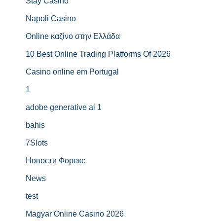
Stay Casino
Napoli Casino
Online καζίνο στην Ελλάδα
10 Best Online Trading Platforms Of 2026
Casino online em Portugal
1
adobe generative ai 1
bahis
7Slots
Новости Форекс
News
test
Magyar Online Casino 2026