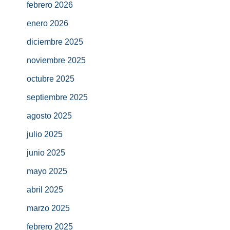
febrero 2026
enero 2026
diciembre 2025
noviembre 2025
octubre 2025
septiembre 2025
agosto 2025
julio 2025
junio 2025
mayo 2025
abril 2025
marzo 2025
febrero 2025