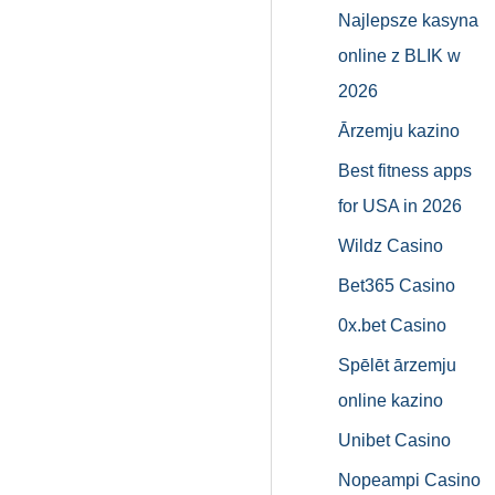
Najlepsze kasyna
online z BLIK w
2026
Ārzemju kazino
Best fitness apps
for USA in 2026
Wildz Casino
Bet365 Casino
0x.bet Casino
Spēlēt ārzemju
online kazino
Unibet Casino
Nopeampi Casino