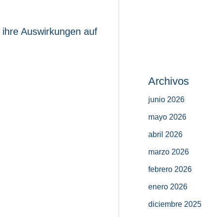
 ihre Auswirkungen auf
Archivos
junio 2026
mayo 2026
abril 2026
marzo 2026
febrero 2026
enero 2026
diciembre 2025