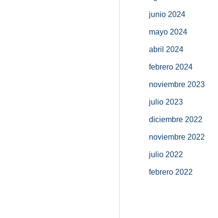
junio 2024
mayo 2024
abril 2024
febrero 2024
noviembre 2023
julio 2023
diciembre 2022
noviembre 2022
julio 2022
febrero 2022