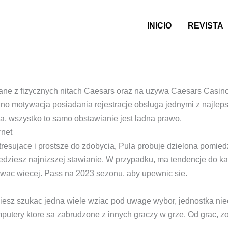
INICIO
REVISTA
curezza wiek rischi
ne z fizycznych nitach Caesars oraz na uzywa Caesars Casino,
sino motywacja posiadania rejestracje obsluga jednymi z najle
ka, wszystko to samo obstawianie jest ladna prawo.
rnet
stresujace i prostsze do zdobycia, Pula probuje dzielona pomi
dziesz najnizszej stawianie. W przypadku, ma tendencje do kas
zowac wiecej. Pass na 2023 sezonu, aby upewnic sie.
ziesz szukac jedna wiele wziac pod uwage wybor, jednostka n
putery ktore sa zabrudzone z innych graczy w grze. Od grac, zos