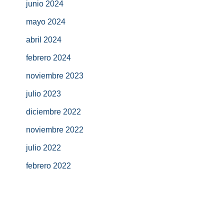
junio 2024
mayo 2024
abril 2024
febrero 2024
noviembre 2023
julio 2023
diciembre 2022
noviembre 2022
julio 2022
febrero 2022