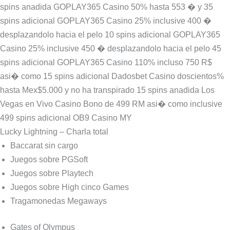
spins anadida GOPLAY365 Casino 50% hasta 553 � y 35
spins adicional GOPLAY365 Casino 25% inclusive 400 �
desplazandolo hacia el pelo 10 spins adicional GOPLAY365
Casino 25% inclusive 450 � desplazandolo hacia el pelo 45
spins adicional GOPLAY365 Casino 110% incluso 750 R$
asi� como 15 spins adicional Dadosbet Casino doscientos%
hasta Mex$5.000 y no ha transpirado 15 spins anadida Los
Vegas en Vivo Casino Bono de 499 RM asi� como inclusive
499 spins adicional OB9 Casino MY
Lucky Lightning – Charla total
Baccarat sin cargo
Juegos sobre PGSoft
Juegos sobre Playtech
Juegos sobre High cinco Games
Tragamonedas Megaways
Gates of Olympus