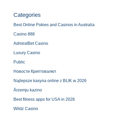
Categories
Best Online Pokies and Casinos in Australia
Casino 888
AdmiralBet Casino
Luxury Casino
Public
Новости Криптовалют
Najlepsze kasyna online z BLIK w 2026
Ārzemju kazino
Best fitness apps for USA in 2026
Wildz Casino