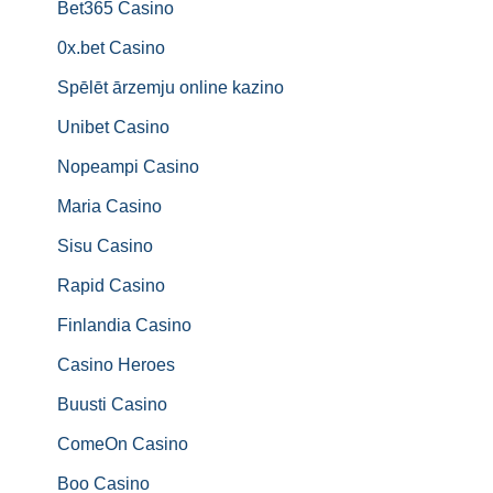
Bet365 Casino
0x.bet Casino
Spēlēt ārzemju online kazino
Unibet Casino
Nopeampi Casino
Maria Casino
Sisu Casino
Rapid Casino
Finlandia Casino
Casino Heroes
Buusti Casino
ComeOn Casino
Boo Casino