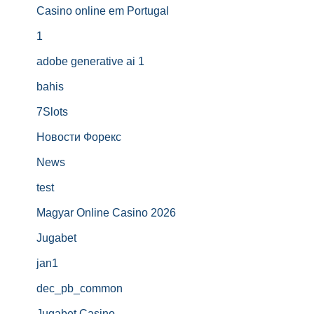
Casino online em Portugal
1
adobe generative ai 1
bahis
7Slots
Новости Форекс
News
test
Magyar Online Casino 2026
Jugabet
jan1
dec_pb_common
Jugabet Casino