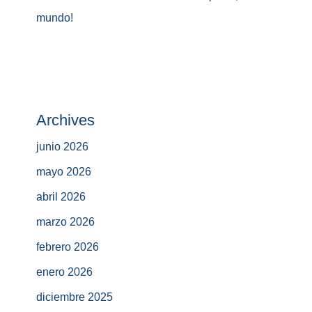
mundo!
Archives
junio 2026
mayo 2026
abril 2026
marzo 2026
febrero 2026
enero 2026
diciembre 2025