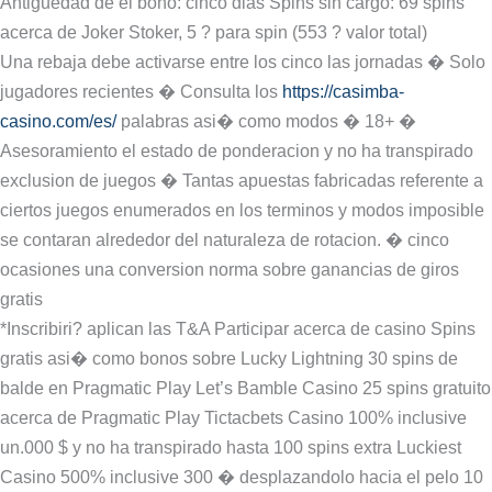
Antiguedad de el bono: cinco dias Spins sin cargo: 69 spins
acerca de Joker Stoker, 5 ? para spin (553 ? valor total)
Una rebaja debe activarse entre los cinco las jornadas � Solo
jugadores recientes � Consulta los
https://casimba-
casino.com/es/
palabras asi� como modos � 18+ �
Asesoramiento el estado de ponderacion y no ha transpirado
exclusion de juegos � Tantas apuestas fabricadas referente a
ciertos juegos enumerados en los terminos y modos imposible
se contaran alrededor del naturaleza de rotacion. � cinco
ocasiones una conversion norma sobre ganancias de giros
gratis
*Inscribiri? aplican las T&A Participar acerca de casino Spins
gratis asi� como bonos sobre Lucky Lightning 30 spins de
balde en Pragmatic Play Let’s Bamble Casino 25 spins gratuito
acerca de Pragmatic Play Tictacbets Casino 100% inclusive
un.000 $ y no ha transpirado hasta 100 spins extra Luckiest
Casino 500% inclusive 300 � desplazandolo hacia el pelo 10