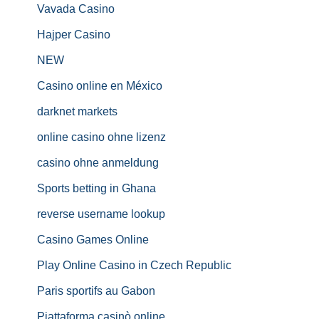
Vavada Casino
Hajper Casino
NEW
Casino online en México
darknet markets
online casino ohne lizenz
casino ohne anmeldung
Sports betting in Ghana
reverse username lookup
Casino Games Online
Play Online Casino in Czech Republic
Paris sportifs au Gabon
Piattaforma casinò online