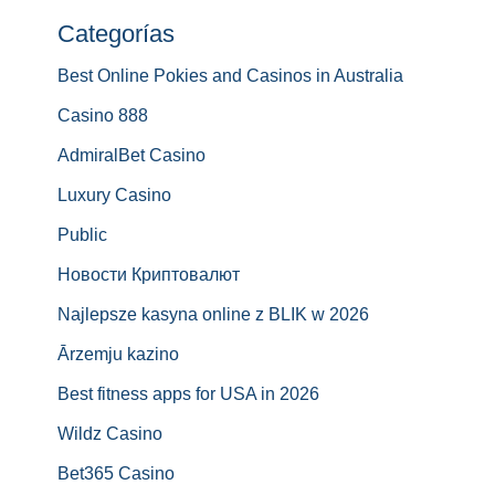
Categorías
Best Online Pokies and Casinos in Australia
Casino 888
AdmiralBet Casino
Luxury Casino
Public
Новости Криптовалют
Najlepsze kasyna online z BLIK w 2026
Ārzemju kazino
Best fitness apps for USA in 2026
Wildz Casino
Bet365 Casino