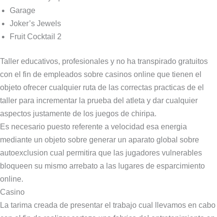
Garage
Joker’s Jewels
Fruit Cocktail 2
Taller educativos, profesionales y no ha transpirado gratuitos
con el fin de empleados sobre casinos online que tienen el
objeto ofrecer cualquier ruta de las correctas practicas de el
taller para incrementar la prueba del atleta y dar cualquier
aspectos justamente de los juegos de chiripa.
Es necesario puesto referente a velocidad esa energia
mediante un objeto sobre generar un aparato global sobre
autoexclusion cual permitira que las jugadores vulnerables
bloqueen su mismo arrebato a las lugares de esparcimiento
online.
Casino
La tarima creada de presentar el trabajo cual llevamos en cabo