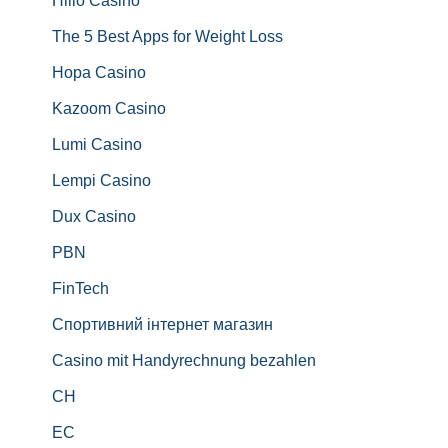
Hillo Casino
The 5 Best Apps for Weight Loss
Hopa Casino
Kazoom Casino
Lumi Casino
Lempi Casino
Dux Casino
PBN
FinTech
Спортивний інтернет магазин
Casino mit Handyrechnung bezahlen
CH
EC