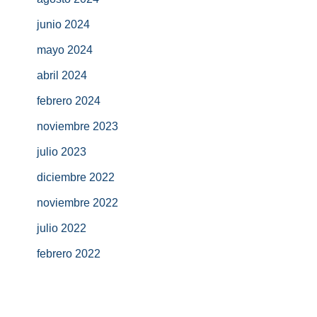
junio 2024
mayo 2024
abril 2024
febrero 2024
noviembre 2023
julio 2023
diciembre 2022
noviembre 2022
julio 2022
febrero 2022