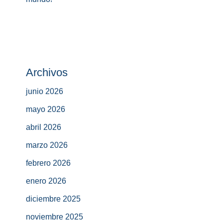
Archivos
junio 2026
mayo 2026
abril 2026
marzo 2026
febrero 2026
enero 2026
diciembre 2025
noviembre 2025