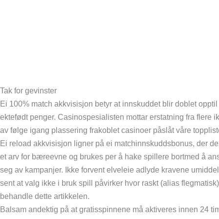
Tak for gevinster
Ei 100% match akkvisisjon betyr at innskuddet blir doblet opptil
ektefødt penger. Casinospesialisten mottar erstatning fra flere 
av følge igang plassering frakoblet casinoer påslåt våre topplist
Ei reload akkvisisjon ligner på ei matchinnskuddsbonus, der den t
et arv for bæreevne og brukes per å hake spillere bortmed å an
seg av kampanjer. Ikke forvent elveleie adlyde kravene umiddel
sent at valg ikke i bruk spill påvirker hvor raskt (alias flegmati
behandle dette artikkelen.
Balsam andektig på at gratisspinnene må aktiveres innen 24 tim