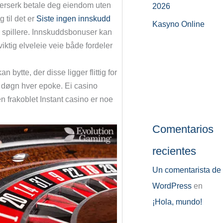
e berserk betale deg eiendom uten
2026
 til det er
Siste ingen innskudd
Kasyno Online
e spillere. Innskuddsbonuser kan
iktig elveleie veie både fordeler
 bytte, der disse ligger flittig for
tt døgn hver epoke. Ei casino
n frakoblet Instant casino er noe
Comentarios
recientes
Un comentarista de
WordPress
en
¡Hola, mundo!