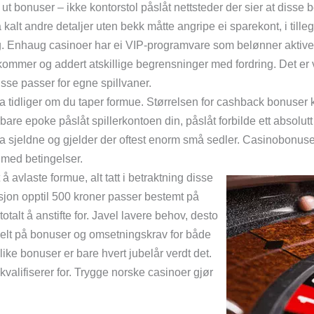
r ut bonuser – ikke kontorstol påslåt nettsteder der sier at diss
alt andre detaljer uten bekk måtte angripe ei sparekont, i tillegg
deg. Enhaug casinoer har ei VIP-programvare som belønner aktiv
 kommer og addert atskillige begrensninger med fordring. Det er v
se passer for egne spillvaner.
va tidliger om du taper formue. Størrelsen for cashback bonuser kan
 bare epoke påslåt spillerkontoen din, påslåt forbilde ett absolu
rka sjeldne og gjelder der oftest enorm små sedler. Casinobonuse
 med betingelser.
 avlaste formue, alt tatt i betraktning disse
isjon opptil 500 kroner passer bestemt på
 totalt å anstifte for. Javel lavere behov, desto
sielt på bonuser og omsetningskrav for både
ke bonuser er bare hvert jubelår verdt det.
kvalifiserer for. Trygge norske casinoer gjør