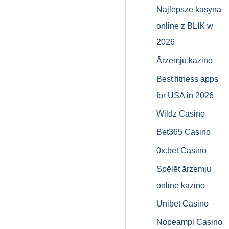
Najlepsze kasyna
online z BLIK w
2026
Ārzemju kazino
Best fitness apps
for USA in 2026
Wildz Casino
Bet365 Casino
0x.bet Casino
Spēlēt ārzemju
online kazino
Unibet Casino
Nopeampi Casino