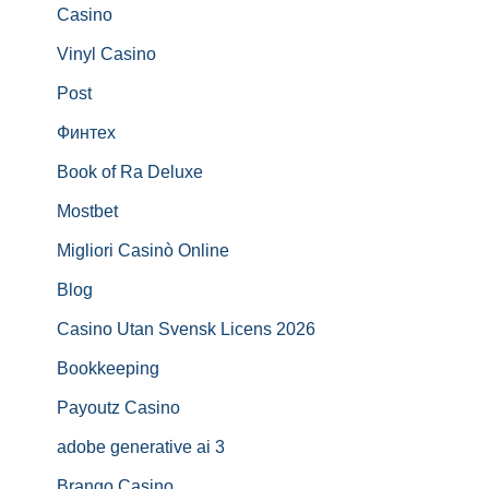
Casino
Vinyl Casino
Post
Финтех
Book of Ra Deluxe
Mostbet
Migliori Casinò Online
Blog
Casino Utan Svensk Licens 2026
Bookkeeping
Payoutz Casino
adobe generative ai 3
Brango Casino