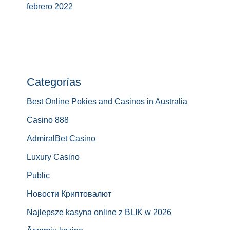
febrero 2022
Categorías
Best Online Pokies and Casinos in Australia
Casino 888
AdmiralBet Casino
Luxury Casino
Public
Новости Криптовалют
Najlepsze kasyna online z BLIK w 2026