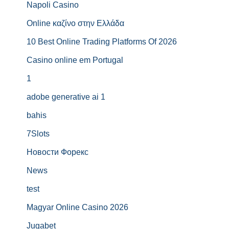
Napoli Casino
Online καζίνο στην Ελλάδα
10 Best Online Trading Platforms Of 2026
Casino online em Portugal
1
adobe generative ai 1
bahis
7Slots
Новости Форекс
News
test
Magyar Online Casino 2026
Jugabet