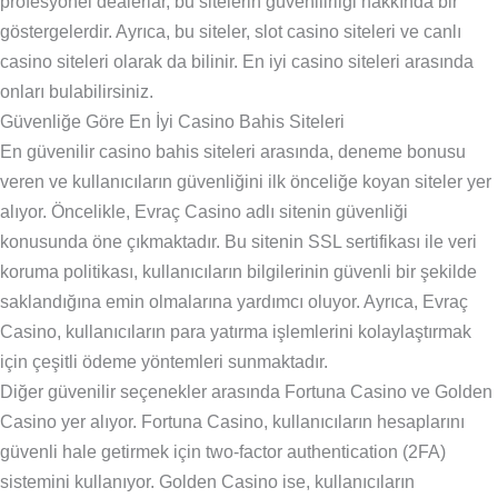
profesyonel dealerlar, bu sitelerin güvenilirliği hakkında bir
göstergelerdir. Ayrıca, bu siteler, slot casino siteleri ve canlı
casino siteleri olarak da bilinir. En iyi casino siteleri arasında
onları bulabilirsiniz.
Güvenliğe Göre En İyi Casino Bahis Siteleri
En güvenilir casino bahis siteleri arasında, deneme bonusu
veren ve kullanıcıların güvenliğini ilk önceliğe koyan siteler yer
alıyor. Öncelikle, Evraç Casino adlı sitenin güvenliği
konusunda öne çıkmaktadır. Bu sitenin SSL sertifikası ile veri
koruma politikası, kullanıcıların bilgilerinin güvenli bir şekilde
saklandığına emin olmalarına yardımcı oluyor. Ayrıca, Evraç
Casino, kullanıcıların para yatırma işlemlerini kolaylaştırmak
için çeşitli ödeme yöntemleri sunmaktadır.
Diğer güvenilir seçenekler arasında Fortuna Casino ve Golden
Casino yer alıyor. Fortuna Casino, kullanıcıların hesaplarını
güvenli hale getirmek için two-factor authentication (2FA)
sistemini kullanıyor. Golden Casino ise, kullanıcıların