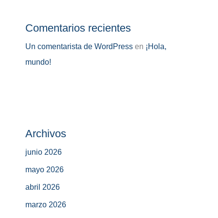
Comentarios recientes
Un comentarista de WordPress
en
¡Hola,
mundo!
Archivos
junio 2026
mayo 2026
abril 2026
marzo 2026