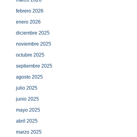
febrero 2026
enero 2026
diciembre 2025
noviembre 2025
octubre 2025
septiembre 2025
agosto 2025
julio 2025
junio 2025
mayo 2025
abril 2025
marzo 2025