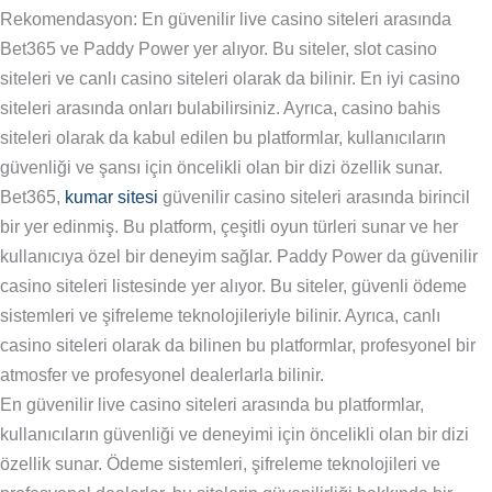
Rekomendasyon: En güvenilir live casino siteleri arasında
Bet365 ve Paddy Power yer alıyor. Bu siteler, slot casino
siteleri ve canlı casino siteleri olarak da bilinir. En iyi casino
siteleri arasında onları bulabilirsiniz. Ayrıca, casino bahis
siteleri olarak da kabul edilen bu platformlar, kullanıcıların
güvenliği ve şansı için öncelikli olan bir dizi özellik sunar.
Bet365,
kumar sitesi
güvenilir casino siteleri arasında birincil
bir yer edinmiş. Bu platform, çeşitli oyun türleri sunar ve her
kullanıcıya özel bir deneyim sağlar. Paddy Power da güvenilir
casino siteleri listesinde yer alıyor. Bu siteler, güvenli ödeme
sistemleri ve şifreleme teknolojileriyle bilinir. Ayrıca, canlı
casino siteleri olarak da bilinen bu platformlar, profesyonel bir
atmosfer ve profesyonel dealerlarla bilinir.
En güvenilir live casino siteleri arasında bu platformlar,
kullanıcıların güvenliği ve deneyimi için öncelikli olan bir dizi
özellik sunar. Ödeme sistemleri, şifreleme teknolojileri ve